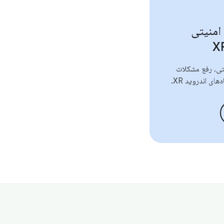
 امنیتی
تی، رفع مشکلات
های اندروید XR.