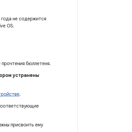
4 года не содержится
ve OS.
е прочтения бюллетеня.
отором устранены
тройстве
.
 соответствующие
лжны присвоить ему