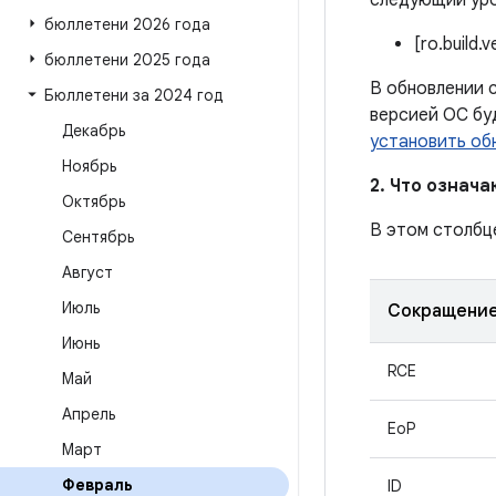
следующий уро
бюллетени 2026 года
[ro.build.
бюллетени 2025 года
В обновлении с
Бюллетени за 2024 год
версией ОС бу
Декабрь
установить об
Ноябрь
2. Что означ
Октябрь
В этом столбц
Сентябрь
Август
Июль
Сокращени
Июнь
RCE
Май
Апрель
EoP
Март
Февраль
ID