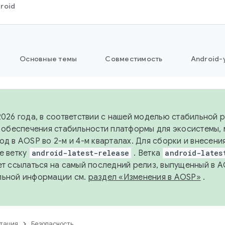
roid
Основные темы
Совместимость
Android-
2026 года, в соответствии с нашей моделью стабильной
я обеспечения стабильности платформы для экосистемы,
од в AOSP во 2-м и 4-м кварталах. Для сборки и внесени
е ветку
android-latest-release
. Ветка
android-lates
ет ссылаться на самый последний релиз, выпущенный в A
льной информации см.
раздел «Изменения в AOSP»
.
тация
Безопасность