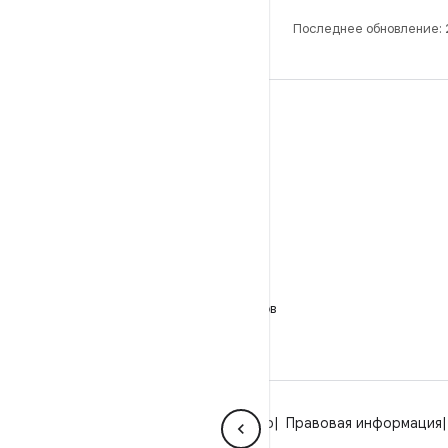
Последнее обновление:
РАЗРАБОТКА
Хранилище Android Repository
Требования
Как скачать код
Предпросмотр исполняемых файлов
Заводские образы
Драйверы в виде исполняемых файлов
GitHub
О платформе Android
Сообщество
Правовая информация