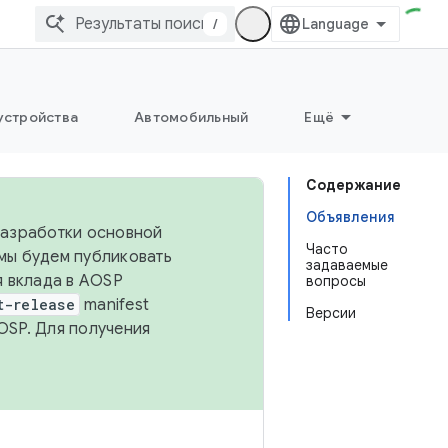
/
устройства
Автомобильный
Ещё
Содержание
Объявления
 разработки основной
Часто
 мы будем публиковать
задаваемые
я вклада в AOSP
вопросы
t-release
manifest
Версии
OSP. Для получения