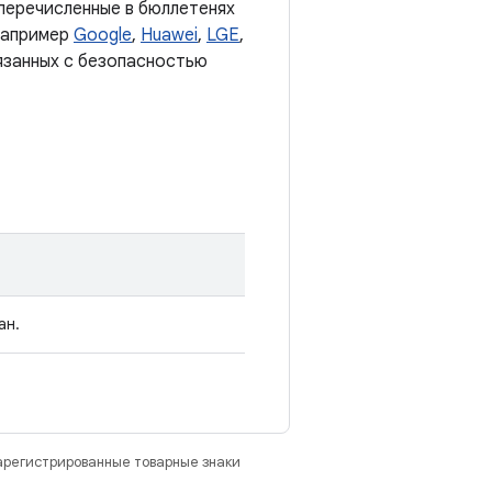
 перечисленные в бюллетенях
например
Google
,
Huawei
,
LGE
,
язанных с безопасностью
ан.
зарегистрированные товарные знаки