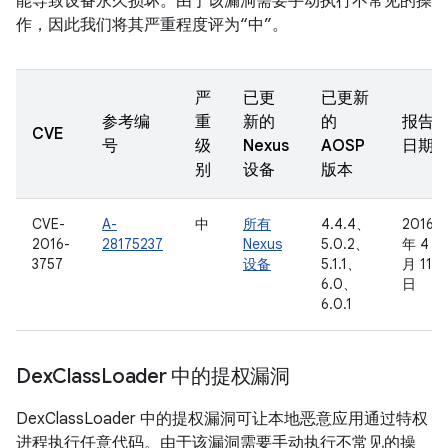
能导致设备永久损坏。由于该漏洞需要手动执行不常见的操
作，因此我们将其严重程度评为“中”。
严
已更
已更新
参考编
重
新的
的
报告
CVE
号
级
Nexus
AOSP
日期
别
设备
版本
CVE-
A-
中
所有
4.4.4、
2016
2016-
28175237
Nexus
5.0.2、
年 4
3757
设备
5.1.1、
月 11
6.0、
日
6.0.1
Dex
Class
Loader 中的提权漏洞
DexClassLoader 中的提权漏洞可让本地恶意应用通过特权
进程执行任意代码。由于该漏洞需要手动执行不常见的操