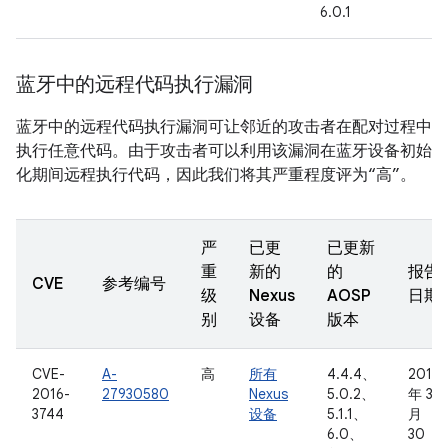
6.0.1
蓝牙中的远程代码执行漏洞
蓝牙中的远程代码执行漏洞可让邻近的攻击者在配对过程中
执行任意代码。由于攻击者可以利用该漏洞在蓝牙设备初始
化期间远程执行代码，因此我们将其严重程度评为“高”。
严
已更
已更新
重
新的
的
报告
CVE
参考编号
级
Nexus
AOSP
日期
别
设备
版本
CVE-
A-
高
所有
4.4.4、
2016
2016-
27930580
Nexus
5.0.2、
年 3
3744
设备
5.1.1、
月
6.0、
30