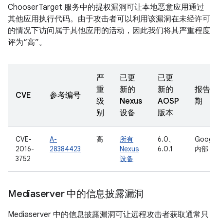
ChooserTarget 服务中的提权漏洞可让本地恶意应用通过
其他应用执行代码。由于攻击者可以利用该漏洞在未经许可
的情况下访问属于其他应用的活动，因此我们将其严重程度
评为“高”。
严
已更
已更
重
新的
新的
报告日
CVE
参考编号
级
Nexus
AOSP
期
别
设备
版本
CVE-
A-
高
所有
6.0、
Googl
2016-
28384423
Nexus
6.0.1
内部
3752
设备
Mediaserver 中的信息披露漏洞
Mediaserver 中的信息披露漏洞可让远程攻击者获取通常只