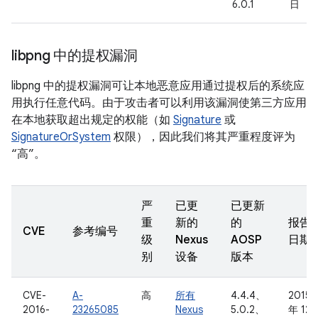
6.0.1
日
libpng 中的提权漏洞
libpng 中的提权漏洞可让本地恶意应用通过提权后的系统应
用执行任意代码。由于攻击者可以利用该漏洞使第三方应用
在本地获取超出规定的权能（如
Signature
或
SignatureOrSystem
权限），因此我们将其严重程度评为
“高”。
严
已更
已更新
重
新的
的
报告
CVE
参考编号
级
Nexus
AOSP
日期
别
设备
版本
CVE-
A-
高
所有
4.4.4、
2015
2016-
23265085
Nexus
5.0.2、
年 12