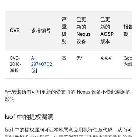
严
已更
已更
重
新的
新的
报告
CVE
参考编号
级
Nexus
AOSP
期
别
设备
版本
CVE-
A-
高
无*
4.4.4
Googl
2016-
28740702
内部
3818
[
2
]
*已安装所有可用更新的受支持的 Nexus 设备不受此漏洞的
影响
lsof 中的提权漏洞
lsof 中的提权漏洞可让本地恶意应用执行任意代码，从而可