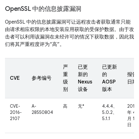
Open
SSL 中的信息披露漏洞
OpenSSL 中的信息披露漏洞可让远程攻击者获取通常只能
由请求相应权限的本地安装应用获取的受保护数据。由于攻
击者可以利用该漏洞在未经许可的情况下获取数据，因此我
们将其严重程度评为“高”。
严
已更
已更新
重
新的
的
报告
CVE
参考编号
级
Nexus
AOSP
日期
别
设备
版本
CVE-
A-
高
无*
4.4.4、
2016
2016-
28550804
5.0.2、
年 4
2107
5.1.1
月 13
日