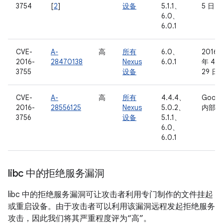
3754
[
2
]
设备
5.1.1、
5 日
6.0、
6.0.1
CVE-
A-
高
所有
6.0、
2016
2016-
28470138
Nexus
6.0.1
年 4 
3755
设备
29 日
CVE-
A-
高
所有
4.4.4、
Googl
2016-
28556125
Nexus
5.0.2、
内部
3756
设备
5.1.1、
6.0、
6.0.1
libc 中的拒绝服务漏洞
libc 中的拒绝服务漏洞可让攻击者利用专门制作的文件挂起
或重启设备。由于攻击者可以利用该漏洞远程发起拒绝服务
攻击，因此我们将其严重程度评为“高”。