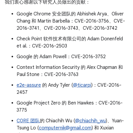
我们衷心感谢以下研究人员做出的贡献：
Google Chrome 安全团队的 Abhishek Arya、Oliver
Chang 和 Martin Barbella：CVE-2016-3756、CVE-
2016-3741、CVE-2016-3743、CVE-2016-3742
Check Point 软件技术有限公司的 Adam Donenfeld
et al.：CVE-2016-2503
Google 的 Adam Powell：CVE-2016-3752
Context Information Security 的 Alex Chapman 和
Paul Stone：CVE-2016-3763
e2e-assure
的 Andy Tyler (
@ticarpi
)：CVE-2016-
2457
Google Project Zero 的 Ben Hawkes：CVE-2016-
3775
C0RE 团队
的 Chiachih Wu (
@chiachih_wu
)、Yuan-
Tsung Lo (
computernik@gmail.com
) 和 Xuxian