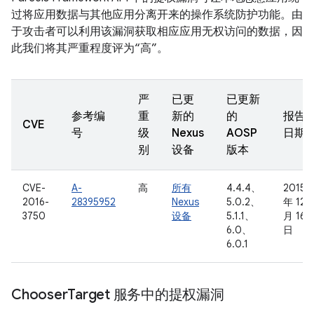
过将应用数据与其他应用分离开来的操作系统防护功能。由
于攻击者可以利用该漏洞获取相应应用无权访问的数据，因
此我们将其严重程度评为“高”。
严
已更
已更新
参考编
重
新的
的
报告
CVE
号
级
Nexus
AOSP
日期
别
设备
版本
CVE-
A-
高
所有
4.4.4、
2015
2016-
28395952
Nexus
5.0.2、
年 12
3750
设备
5.1.1、
月 16
6.0、
日
6.0.1
Chooser
Target 服务中的提权漏洞