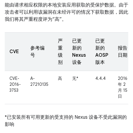
能由请求相应权限的本地安装应用获取的受保护数据。由于
攻击者可以利用该漏洞在未经许可的情况下获取数据，因此
我们将其严重程度评为“高”。
严
已更
已更
参考编
重
新的
新的
报告
CVE
号
级
Nexus
AOSP
日期
别
设备
版本
CVE-
A-
高
无*
4.4.4
2016
2016-
27210135
年 2
3753
月 15
日
*已安装所有可用更新的受支持的 Nexus 设备不受此漏洞的
影响