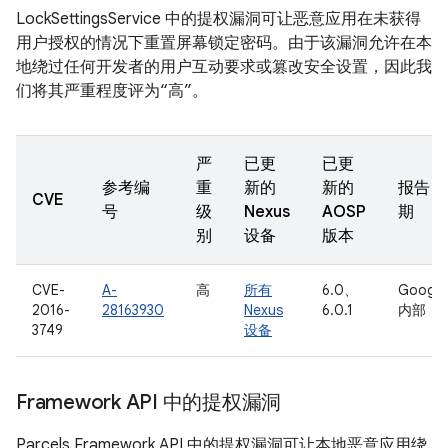
LockSettingsService 中的提权漏洞可让恶意应用在未获得
用户授权的情况下重置屏幕锁定密码。由于该漏洞允许在本
地绕过任何开发者的用户互动要求或篡改安全设置，因此我
们将其严重程度评为“高”。
严
已更
已更
参考编
重
新的
新的
报告日
CVE
号
级
Nexus
AOSP
期
别
设备
版本
CVE-
A-
高
所有
6.0、
Google
2016-
28163930
Nexus
6.0.1
内部
3749
设备
Framework API 中的提权漏洞
Parcels Framework API 中的提权漏洞可让本地恶意应用绕