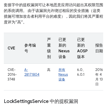
套接字中的提权漏洞可让本地恶意应用访问超出其权限范围
的系统调用。 由于该漏洞允许绕过相应的安全措施（这类
措施可增加攻击者利用平台的难度），因此我们将其严重程
度评为“高”。
严
已更
已更
参考编
重
新的
新的
报告
CVE
号
级
Nexus
AOSP
日期
别
设备
版本
CVE-
A-
高
所有
6.0、
2016
2016-
28171804
Nexus
6.0.1
年 4
3748
设备
月 13
日
Lock
Settings
Service 中的提权漏洞