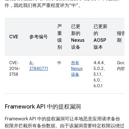
作，因此我们将其严重程度评为“中”。
严
已更
已更新
重
新的
的
报告
CVE
参考编号
级
Nexus
AOSP
期
别
设备
版本
CVE-
A-
中
所有
4.4.4、
Googl
2016-
27840771
Nexus
5.0.2、
内部
3758
设备
5.1.1、
6.0、
6.0.1
Framework API 中的提权漏洞
Framework API 中的提权漏洞可让本地恶意应用请求备份
权限并拦截所有备份数据。由于该漏洞需要特定权限以绕过