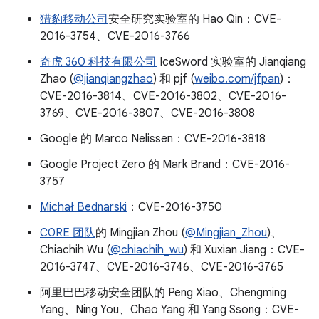
猎豹移动公司
安全研究实验室的 Hao Qin：CVE-
2016-3754、CVE-2016-3766
奇虎 360 科技有限公司
IceSword 实验室的 Jianqiang
Zhao (
@jianqiangzhao
) 和 pjf (
weibo.com/jfpan
)：
CVE-2016-3814、CVE-2016-3802、CVE-2016-
3769、CVE-2016-3807、CVE-2016-3808
Google 的 Marco Nelissen：CVE-2016-3818
Google Project Zero 的 Mark Brand：CVE-2016-
3757
Michał Bednarski
：CVE-2016-3750
C0RE 团队
的 Mingjian Zhou (
@Mingjian_Zhou
)、
Chiachih Wu (
@chiachih_wu
) 和 Xuxian Jiang：CVE-
2016-3747、CVE-2016-3746、CVE-2016-3765
阿里巴巴移动安全团队的 Peng Xiao、Chengming
Yang、Ning You、Chao Yang 和 Yang Ssong：CVE-