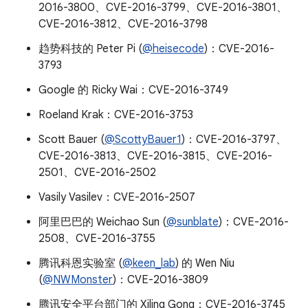
2016-3800、CVE-2016-3799、CVE-2016-3801、
CVE-2016-3812、CVE-2016-3798
趋势科技的 Peter Pi (
@heisecode
)：CVE-2016-
3793
Google 的 Ricky Wai：CVE-2016-3749
Roeland Krak：CVE-2016-3753
Scott Bauer (
@ScottyBauer1
)：CVE-2016-3797、
CVE-2016-3813、CVE-2016-3815、CVE-2016-
2501、CVE-2016-2502
Vasily Vasilev：CVE-2016-2507
阿里巴巴的 Weichao Sun (
@sunblate
)：CVE-2016-
2508、CVE-2016-3755
腾讯科恩实验室 (
@keen_lab
) 的 Wen Niu
(
@NWMonster
)：CVE-2016-3809
腾讯安全平台部门的 Xiling Gong：CVE-2016-3745