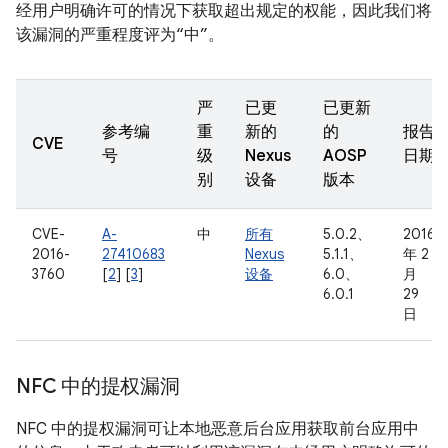
经用户明确许可的情况下获取超出规定的权能，因此我们将
该漏洞的严重程度评为“中”。
严
已更
已更新
参考编
重
新的
的
报告
CVE
号
级
Nexus
AOSP
日期
别
设备
版本
CVE-
A-
中
所有
5.0.2、
2016
2016-
27410683
Nexus
5.1.1、
年 2
3760
[
2
] [
3
]
设备
6.0、
月
6.0.1
29
日
NFC 中的提权漏洞
NFC 中的提权漏洞可让本地恶意后台应用获取前台应用中