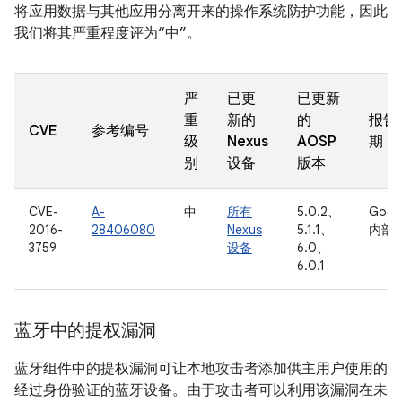
将应用数据与其他应用分离开来的操作系统防护功能，因此
我们将其严重程度评为“中”。
严
已更
已更新
重
新的
的
报告
CVE
参考编号
级
Nexus
AOSP
期
别
设备
版本
CVE-
A-
中
所有
5.0.2、
Goog
2016-
28406080
Nexus
5.1.1、
内部
3759
设备
6.0、
6.0.1
蓝牙中的提权漏洞
蓝牙组件中的提权漏洞可让本地攻击者添加供主用户使用的
经过身份验证的蓝牙设备。由于攻击者可以利用该漏洞在未