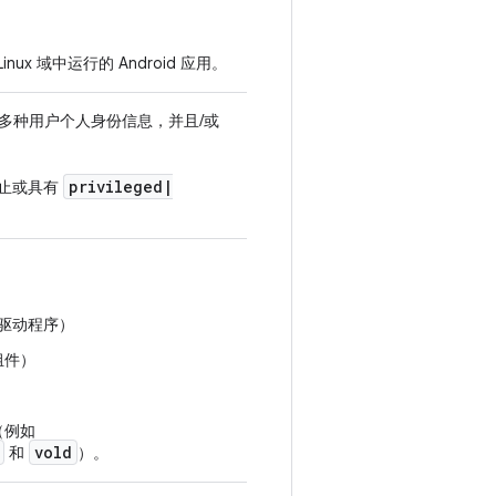
inux 域中运行的 Android 应用。
多种用户个人身份信息，并且/或
privileged
|
止或具有
备驱动程序）
组件）
（例如
vold
和
）。