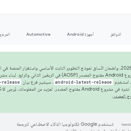
التوافق
أجهزة Android
Automotive
المرجع
اعتبارًا من عام 2026، ولضمان اتّساق نموذج التطوير الثابت الأساسي واستقرار المنصة
 استخدِم
android-latest-release
. سيشير فرع بيان
-release
ح المصدر. لمزيد من المعلومات، يُرجى الاطّلاع على
.
تستخدم Google تكنولوجيا الذكاء الاصطناعي لترجمة