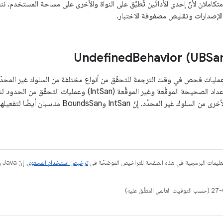
ASan/HWASan متكاملان لأنّ إحدى الأداتَين تُطبَّق على النواة والأخرى على مساحة المست
الإصدارات وتقليص مصفوفة الاختبار.
Behavior (UBSa
ليات فحص في وقت الترجمة للتحقّق من أنواع مختلفة من السلوك غير المحدّد (
والعديد من الأنواع الأخرى من السلوك غير المحدَّد
عليمات البرمجية في هذه الصفحة للتراخيص الموضحّة في
ترخيص استخدام المحتوى