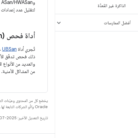
و
الذاكرة غير المُعدَّة
لتقليل عدد إعدادات 
أفضل الممارسات
أداة فحص Undefined
n)
تُجري أداة
UBSan
عم
من المشاكل الأمنية.
يخضع كل من المحتوى وعيّنات الت
Oracle و/أو الشركات التابعة لها.
تاريخ التعديل الأخير: 2025-07-27 (حسب التوقيت العالمي المتفَّق عليه)