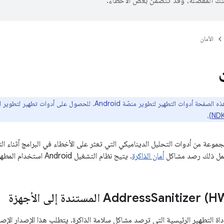
تك المفضّلة، وقد تتضمّن بعض الأخطاء.
الأمان
وات التطهير لتطوير منصّة Android. للحصول على أدوات تطهير لتطوير التطبيقات، يُرجى الرجوع إلى
.
موعة من أدوات التحليل الديناميكي التي تعثر على الأخطاء في البرامج أثناء ا
أمان الذاكرة
. يتيح نظام التشغيل Android استخدام المطهرات التالية ويوصي بها بشدة:
San) المستندة إلى الأجهزة
 التطهير الرئيسية التي ترصد مشاكل سلامة الذاكرة. يتطلب هذا الإصدار الإصدار ARM64 ويمكنه رصد ما 