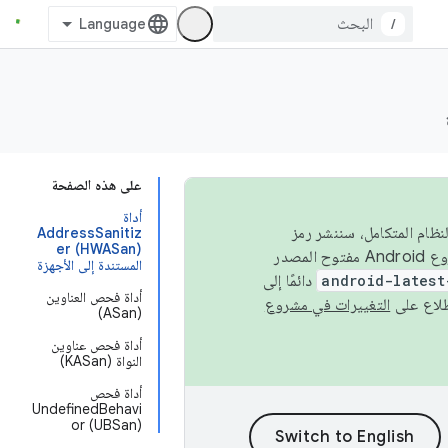
/
على هذه الصفحة
أداة
 في النظام المتكامل، سننشر رمز
AddressSanitiz
er (HWASan)
المصدر في مشروع Android مفتوح المصدر (AOSP) في الربعَين الثاني والرابع. لبناء مشروع Android مفتوح المصدر
المستندة إلى الأجهزة
android-latest
دائمًا إلى
أداة فحص العناوين
التغييرات في مشروع
(ASan)
أداة فحص عناوين
النواة (KASan)
أداة فحص
UndefinedBehavi
or (UBSan)