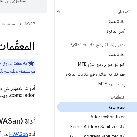
المحتوى إلى لغ
الاختبار
نظرة عامة
AOSP
المستندات
أمان الذاكرة
المعقّمات
تفعيل إضافة وضع علامات الذاكرة
نظرة عامة
ملاحظة:
تتناول هذه الصفحة أد
التوافق مع برنامج إقلاع MTE
حزمة تطوير البرامج (NDK)
فهم تقارير إضافة وضع علامات الذاكرة
إعداد ميزة MTE
أدوات التطهير هي مج
compilador. ويشمل ذلك رصد مشاكل
المعقّمات
نظرة عامة
Address
Sanitizer
أداة Address
itizer (HWASan
أداة Kernel Address
Sanitizer
أداة
HWASan
هي أداة
أداة Address
Sanitizer المستندة إلى