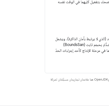
خدم. ننصحك بتفعيل كليهما في الوقت نفسه
الذي لا يرتبط بأمان الذاكرة). ويشمل
ذلك فحص تدفّق الأعداد الصحيحة الموقَّعة وغير الموقَّعة (IntSan) وعمليات التحقّق من الحدود لشدَّادٍ بحجم ثابت (BoundsSan)
. إنّ IntSan وBoundsSan مناسبان أيضًا لتفعيلهما في مرحلة الإنتاج كأحد إجراءات الحدّ
. إنّ Java وOpenJDK هما علامتان تجاريتان مسجَّلتان لشركة