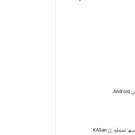
هو نظير kernel لأدوات مساحة المستخدمين المذكورة أعلاه. ويشترك في طريقة التنفيذ نفسها للمجمِّع. إنّ KASan