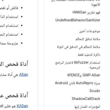
الأجهزة
فائض أو نقص 
فهم تقارير HWASan
استخدام الذا
Undefined
Behavior
Sanitizer
استخدام الحز
موضوعات أخرى
استخدام الحز
سلامة تدفق التحكّم
مزدوجة مجاني
سلامة التحكّم في التدفق في النواة
ذاكرة للتنفيذ فقط
استخدام lib
Fuzzer لاختبار البرامج
أداة فحص العناو
البرمجية
ASan
هي أداة مشابهة لـ HWASan. وهي تعمل على المزيد من منصّات الويب، ولكن
GWP-ASan وKFENCE
ميزة Auto
Repro لأمان Android
Scudo
أداة فحص عناوين
Shadow
Call
Stack
KASan
المؤشرات المُشار إليها