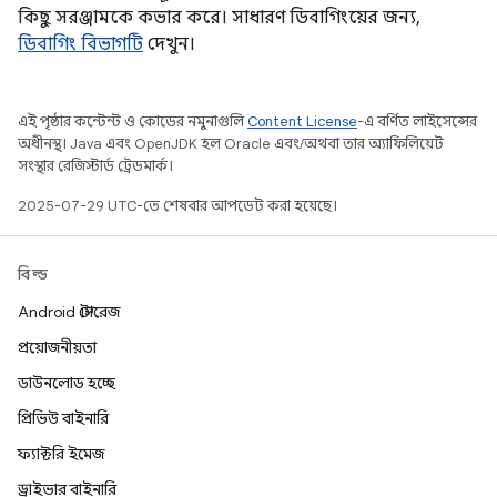
কিছু সরঞ্জামকে কভার করে। সাধারণ ডিবাগিংয়ের জন্য,
ডিবাগিং বিভাগটি
দেখুন।
এই পৃষ্ঠার কন্টেন্ট ও কোডের নমুনাগুলি
Content License
-এ বর্ণিত লাইসেন্সের
অধীনস্থ। Java এবং OpenJDK হল Oracle এবং/অথবা তার অ্যাফিলিয়েট
সংস্থার রেজিস্টার্ড ট্রেডমার্ক।
2025-07-29 UTC-তে শেষবার আপডেট করা হয়েছে।
বিল্ড
Android স্টোরেজ
প্রয়োজনীয়তা
ডাউনলোড হচ্ছে
প্রিভিউ বাইনারি
ফ্যাক্টরি ইমেজ
ড্রাইভার বাইনারি