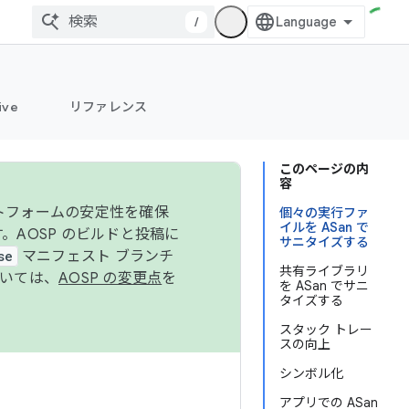
/
ive
リファレンス
このページの内
容
ットフォームの安定性を確保
個々の実行ファ
イルを ASan で
す。AOSP のビルドと投稿に
サニタイズする
se
マニフェスト ブランチ
共有ライブラリ
ついては、
AOSP の変更点
を
を ASan でサニ
タイズする
スタック トレー
スの向上
シンボル化
アプリでの ASan