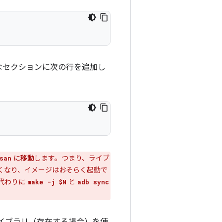
なセクションに次の行を追加し
に
移動
します。つまり、ライブ
san
くなり、イメージはおそらく起動で
代わりに
と
make -j $N
adb sync