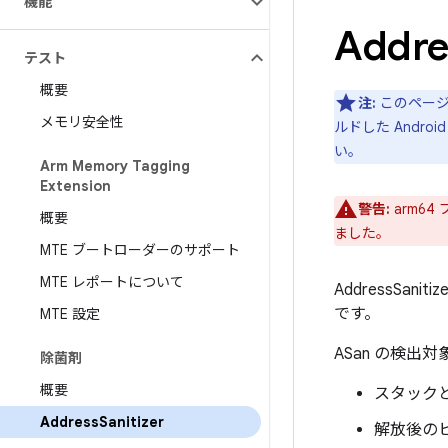
機能
Addre
テスト
概要
注:
このページで
メモリ安全性
ルドした Andro
い。
Arm Memory Tagging
Extension
警告:
arm64
概要
ました。
MTE ブートローダーのサポート
MTE レポートについて
AddressS
です。
MTE 設定
ASan の検出
除菌剤
概要
スタックと
Address
Sanitizer
解放後の