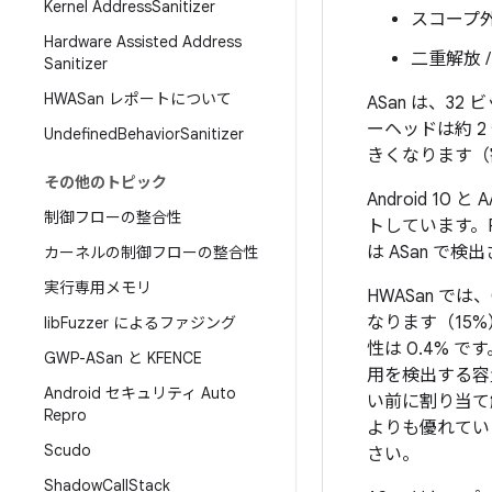
Kernel Address
Sanitizer
スコープ
Hardware Assisted Address
二重解放 
Sanitizer
HWASan レポートについて
ASan は、32 
ーヘッドは約 2
Undefined
Behavior
Sanitizer
きくなります（
その他のトピック
Android 10 と
制御フローの整合性
トしています。
は ASan 
カーネルの制御フローの整合性
実行専用メモリ
HWASan で
なります（15%
lib
Fuzzer によるファジング
性は 0.4% 
GWP-ASan と KFENCE
用を検出する容
Android セキュリティ Auto
い前に割り当て解
Repro
よりも優れてい
Scudo
さい。
Shadow
Call
Stack