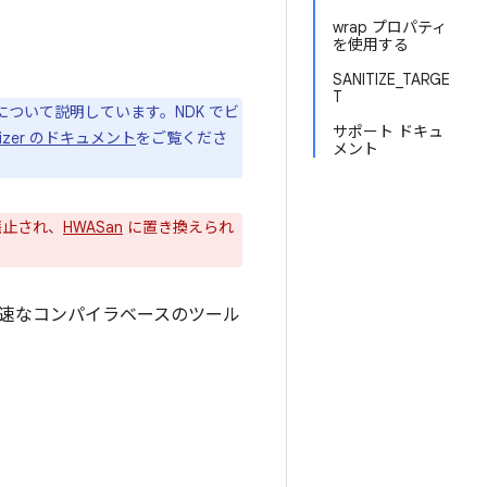
wrap プロパティ
を使用する
SANITIZE_TARGE
T
みについて説明しています。NDK でビ
サポート ドキュ
nitizer のドキュメント
をご覧くださ
メント
で廃止され、
HWASan
に置き換えられ
る、高速なコンパイラベースのツール