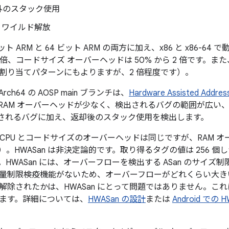
外のスタック使用
/ ワイルド解放
ビット ARM と 64 ビット ARM の両方に加え、x86 と x86-64 
 倍、コードサイズ オーバーヘッドは 50% から 2 倍です。
割り当てパターンにもよりますが、2 倍程度です）。
 AArch64 の AOSP main ブランチは、
Hardware Assisted Addre
RAM オーバーヘッドが少なく、検出されるバグの範囲が広い、同
で検出されるバグに加え、返却後のスタック使用を検出します。
は、CPU とコードサイズのオーバーヘッドは同じですが、RAM
）。HWASan は非決定論的です。取り得るタグの値は 256 
です。HWASan には、オーバーフローを検出する ASan のサイ
量制限検疫機能がないため、オーバーフローがどれくらい大き
除されたかは、HWASan にとって問題ではありません。これにより
ます。詳細については、
HWASan の設計
または
Android での H