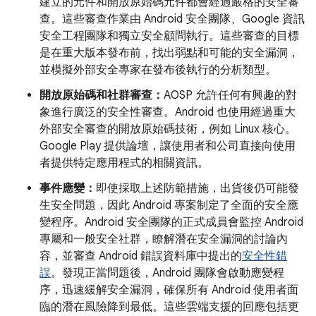
建立的元件和開放原始碼元件都會經過嚴格的安全審
查。這些審查作業由 Android 安全團隊、Google 資訊
安全工程團隊和獨立安全顧問執行。這些審查的目標
是在重大版本發布前，找出弱點和可能的安全漏洞，
並模擬外部安全專家在發布後執行的分析類型。
開放原始碼和社群審查：
AOSP 允許任何有興趣的對
象進行廣泛的安全性審查。Android 也使用經過重大
外部安全審查的開放原始碼技術，例如 Linux 核心。
Google Play 提供論壇，讓使用者和公司直接向使用
者提供特定應用程式的相關資訊。
事件應變：
即使採取上述防範措施，出貨後仍可能發
生安全問題，因此 Android 專案制定了全面的安全應
變程序。Android 安全團隊的正式成員會監控 Android
專屬和一般安全社群，瞭解潛在安全漏洞的討論內
容，並審查 Android 錯誤資料庫中提出的
安全性錯
誤
。發現正當問題後，Android 團隊會啟動應變程
序，迅速緩解安全漏洞，確保所有 Android 使用者面
臨的潛在風險降到最低。這些雲端支援的回應包括更