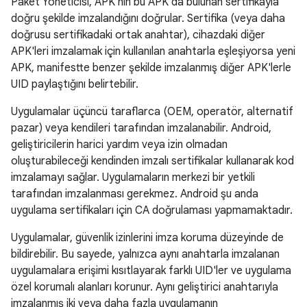
Paket Yöneticisi, APK'nın bu APK'da bulunan sertifikayla
doğru şekilde imzalandığını doğrular. Sertifika (veya daha
doğrusu sertifikadaki ortak anahtar), cihazdaki diğer
APK'leri imzalamak için kullanılan anahtarla eşleşiyorsa yeni
APK, manifestte benzer şekilde imzalanmış diğer APK'lerle
UID paylaştığını belirtebilir.
Uygulamalar üçüncü taraflarca (OEM, operatör, alternatif
pazar) veya kendileri tarafından imzalanabilir. Android,
geliştiricilerin harici yardım veya izin olmadan
oluşturabileceği kendinden imzalı sertifikalar kullanarak kod
imzalamayı sağlar. Uygulamaların merkezi bir yetkili
tarafından imzalanması gerekmez. Android şu anda
uygulama sertifikaları için CA doğrulaması yapmamaktadır.
Uygulamalar, güvenlik izinlerini imza koruma düzeyinde de
bildirebilir. Bu sayede, yalnızca aynı anahtarla imzalanan
uygulamalara erişimi kısıtlayarak farklı UID'ler ve uygulama
özel korumalı alanları korunur. Aynı geliştirici anahtarıyla
imzalanmış iki veya daha fazla uygulamanın