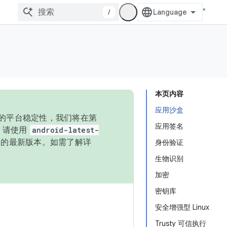
/
本页内容
应用沙盒
统的平台稳定性，我们将在第
应用签名
码，请使用
android-latest-
P 的最新版本。如需了解详
身份验证
生物识别
加密
密钥库
安全增强型 Linux
Trusty 可信执行