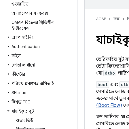
ওভারভিউ
অ্যাপ্লিকেশন স্যান্ডবক্স
AOSP
ডক্স
ন
OMAPI বিক্রেতা স্থিতিশীল
ইন্টারফেস
যাচাইক
অ্যাপ সাইনিং
Authentication
ডাইস
ভেরিফাইড বুট ব্য
জোড়া লাগানো
ডেটা ক্রিপ্টোগ্র
(যা
dtbo
পার্ট
কীস্টোর
পরিচয় প্রমাণপত্র এপিআই
boot
এবং
dtb
মেমরিতে লোড কর
SELinux
মানের
সাথে তুলনা
বিশ্বস্ত TEE
(Boot Flow)
দেখ
যাচাইকৃত বুট
বড় পার্টিশন, যা
ওভারভিউ
মেমরিতে লোড হওয