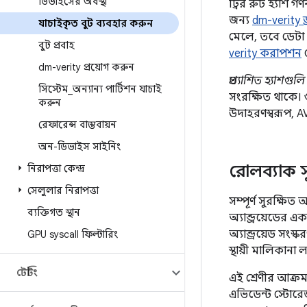
ডিভাইসের অবস্থা
ট্রির রুট হ্যাশ 
জন্য
dm-verity ড
যাচাইকৃত বুট ব্যবহার করুন
মেলে, তবে ডেটা ব
বুট প্রবাহ
verity করাপশন
দ
dm-verity প্রয়োগ করুন
প্রত্যাশিত হ্যাশগুলি
সিস্টেম
_
অন্যান্য পার্টিশন যাচাই
সংরক্ষিত থাকে। গু
করুন
উদাহরণস্বরূপ, A
রেফারেন্স বাস্তবায়ন
অন-ডিভাইস সাইনিং
রোলব্যাক স
নিরাপত্তা কেন্দ্র
সেলুলার নিরাপত্তা
সম্পূর্ণ সুরক্ষিত 
ব্যক্তিগত স্থান
অ্যান্ড্রয়েডের 
অ্যান্ড্রয়েড সং
GPU syscall ফিল্টারিং
স্থায়ী মালিকান
টেস্টিং
এই শ্রেণীর আক্রম
এভিডেন্ট স্টোরেজ