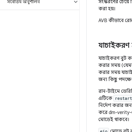
সংস্করণের চেয়ে ন
সর্বোত্তম অনুশীলন
করা হয়।
AVB কীভাবে রোলব
যাচাইকরণ ত
যাচাইকরণ বুট ক
করার সময় (যেম
করার সময় যাচাই
জন্য কিছু পদক্
রান-টাইমে ভেরিফি
এটিকে
restart
নির্দেশ করার জন্য
করে dm-verity-
মোডেই থাকবে।
eio
মোডে বুট কর