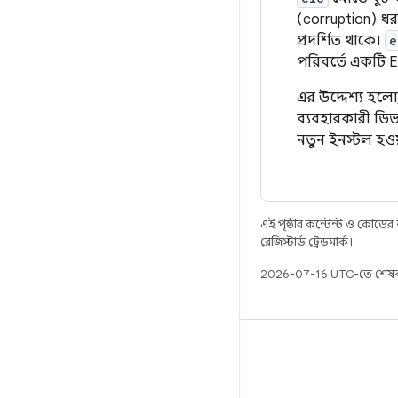
(corruption) ধরা
প্রদর্শিত থাকে।
e
পরিবর্তে একটি E
এর উদ্দেশ্য হলো
ব্যবহারকারী ডিভ
নতুন ইনস্টল হও
এই পৃষ্ঠার কন্টেন্ট ও কোডের
রেজিস্টার্ড ট্রেডমার্ক।
2026-07-16 UTC-তে শেষব
বিল্ড
Android স্টোরেজ