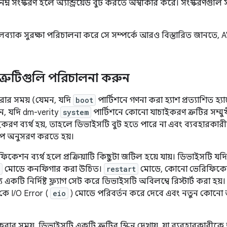
িম্ন সংস্করণ হলে অ্যান্ড্রয়েড বুট করতে অস্বীকার করে। সংস্করণগুলি স
্যাক সুরক্ষা পরিচালনা করে সে সম্পর্কে আরও বিস্তারিত জানতে,
্রুটিগুলি পরিচালনা করুন
রার সময় (যেমন, যদি
boot
পার্টিশনে গণনা করা হ্যাশ প্রত্যাশিত হ
ন, যদি dm-verity
system
পার্টিশনে কোনো যাচাইকরণ ত্রুটির সম্মুখী
করণ ব্যর্থ হয়, তাহলে ডিভাইসটি বুট হতে পারে না এবং ব্যবহারকার
ষেপ অনুসরণ করতে হয়।
কেশন ব্যর্থ হলে প্রক্রিয়াটি কিছুটা জটিল হয়ে যায়। ডিভাইসটি য
মোডে কনফিগার করা উচিত।
restart
মোডে, কোনো ভেরিফিকেশন 
 একটি নির্দিষ্ট ফ্ল্যাগ সেট করে ডিভাইসটি অবিলম্বে রিস্টার্ট করা হয়।
কে I/O Error (
eio
) মোডে পরিবর্তন করে দেবে এবং নতুন কোনো আপ
ার সময়, ডিভাইসটি একটি ত্রুটির স্ক্রিন দেখায়, যা ব্যবহারকারীকে জা