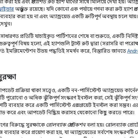
গণনা করা হয় এবং
প্রত্যাশিত রুট হ্যাশ মানের
সাথে মিলিয়ে দেখা হয়। অ্যান্
্রাইভার
অন্তর্ভুক্ত রয়েছে। যদি কোনো এক পর্যায়ে গণনা করা রুট হ্যাশ
প্
্যবহার করা হয় না এবং অ্যান্ড্রয়েড একটি ত্রুটিপূর্ণ অবস্থায় চলে য
েখুন।
সাধারণত প্রতিটি যাচাইকৃত পার্টিশনের শেষে বা শুরুতে, একটি নির্দিষ্ট
রুত্বপূর্ণ বিষয় হলো, এই হ্যাশগুলি ট্রাস্ট রুট দ্বারা (সরাসরি বা পরোক্
VB ইমপ্লিমেন্টেশন উভয় পদ্ধতিই সমর্থন করে, বিস্তারিত জানতে
Andro
ুরক্ষা
আপডেট প্রক্রিয়া থাকা সত্ত্বেও, একটি নন-পার্সিস্টেন্ট অ্যান্ড্রয়েড কার্নে
একটি পুরোনো ও অধিক ঝুঁকিপূর্ণ সংস্করণ ইনস্টল করা, সেই ঝুঁকিপূর্ণ 
স্করণটি ব্যবহার করে একটি পার্সিস্টেন্ট এক্সপ্লয়েট ইনস্টল করা সম্
া লাভ করে এবং আপডেট নিষ্ক্রিয় করাসহ যেকোনো কিছু করতে পারে।
ণের বিরুদ্ধে সুরক্ষাকে
রোলব্যাক প্রোটেকশন
বলা হয়। রোলব্যাক প্রো
 ব্যবহার করে প্রয়োগ করা হয়, যা অ্যান্ড্রয়েডের সর্বশেষ সংস্করণট