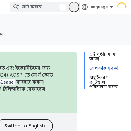
/
্স
এই পৃষ্ঠায় যা যা
আছে
তে এবং ইকোসিস্টেমের জন্য
রোলব্যাক সুরক্ষা
 এবং Q4) AOSP-তে সোর্স কোড
যাচাইকরণ
elease
ব্যবহার করুন।
ত্রুটিগুলি
পরিচালনা করুন
শেষ রিলিজটিকে রেফারেন্স