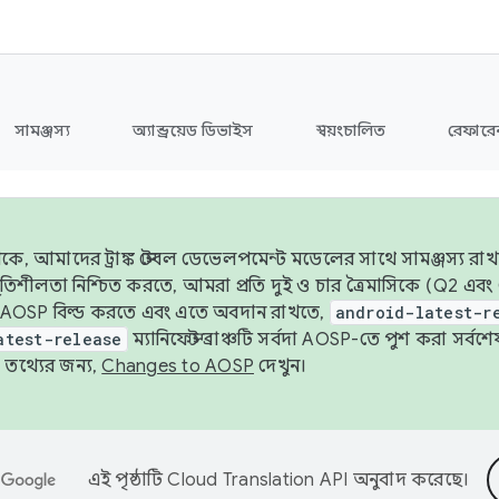
সামঞ্জস্য
অ্যান্ড্রয়েড ডিভাইস
স্বয়ংচালিত
রেফারেন
ে, আমাদের ট্রাঙ্ক স্টেবল ডেভেলপমেন্ট মডেলের সাথে সামঞ্জস্য রাখ
র স্থিতিশীলতা নিশ্চিত করতে, আমরা প্রতি দুই ও চার ত্রৈমাসিকে (Q2
 AOSP বিল্ড করতে এবং এতে অবদান রাখতে,
android-latest-r
atest-release
ম্যানিফেস্ট ব্রাঞ্চটি সর্বদা AOSP-তে পুশ করা সর্ব
তথ্যের জন্য,
Changes to AOSP
দেখুন।
এই পৃষ্ঠাটি
Cloud Translation API
অনুবাদ করেছে।