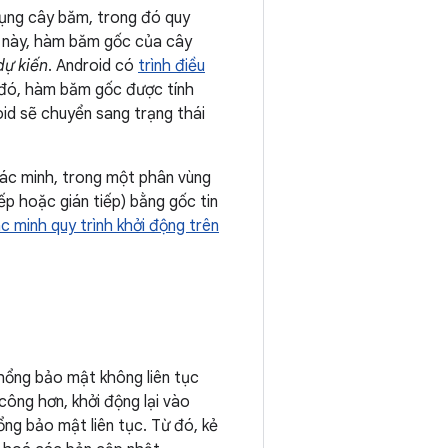
dụng cây băm, trong đó quy
ợp này, hàm băm gốc của cây
dự kiến
. Android có
trình điều
 đó, hàm băm gốc được tính
oid sẽ chuyển sang trạng thái
xác minh, trong một phân vùng
p hoặc gián tiếp) bằng gốc tin
c minh quy trình khởi động trên
hổng bảo mật không liên tục
công hơn, khởi động lại vào
ổng bảo mật liên tục. Từ đó, kẻ