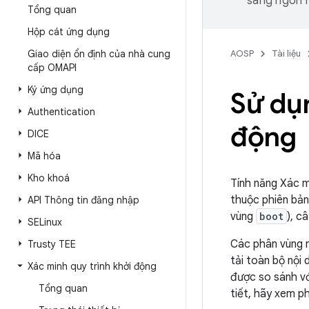
sang ngôn n
Tổng quan
Hộp cát ứng dụng
Giao diện ổn định của nhà cung
AOSP
Tài liệu
cấp OMAPI
Ký ứng dụng
Sử dụn
Authentication
động
DICE
Mã hóa
Kho khoá
Tính năng Xác m
thuộc phiên bản
API Thông tin đăng nhập
vùng
boot
), c
SELinux
Các phân vùng 
Trusty TEE
tải toàn bộ nội
Xác minh quy trình khởi động
được so sánh v
Tổng quan
tiết, hãy xem 