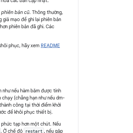
ệu hoá các bản cập nhật.
 phiên bản cũ
. Thông thường,
 giả mạo để ghi lại phiên bản
 hơn phiên bản đã ghi. Các
 khôi phục, hãy xem
README
ạn như nếu hàm băm được tính
m chạy (chẳng hạn như nếu dm-
thành công tại thời điểm khởi
ớc để khôi phục thiết bị.
sẽ phức tạp hơn một chút. Nếu
. Ở chế độ
restart
, nếu gặp