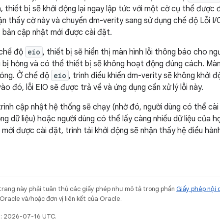
h, thiết bị sẽ khởi động lại ngay lập tức với một cờ cụ thể được đ
ận thấy cờ này và chuyển dm-verity sang sử dụng chế độ Lỗi I/
 bản cập nhật mới được cài đặt.
 chế độ
eio
, thiết bị sẽ hiển thị màn hình lỗi thông báo cho ng
ệu bị hỏng và có thể thiết bị sẽ không hoạt động đúng cách. Mà
đóng. Ở chế độ
eio
, trình điều khiển dm-verity sẽ không khởi độ
ào đó, lỗi EIO sẽ được trả về và ứng dụng cần xử lý lỗi này.
trình cập nhật hệ thống sẽ chạy (nhờ đó, người dùng có thể cà
ng dữ liệu) hoặc người dùng có thể lấy càng nhiều dữ liệu của họ
h mới được cài đặt, trình tải khởi động sẽ nhận thấy hệ điều hà
trang này phải tuân thủ các giấy phép như mô tả trong phần
Giấy phép nội 
Oracle và/hoặc đơn vị liên kết của Oracle.
t: 2026-07-16 UTC.