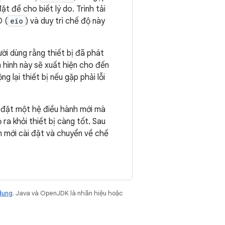
ặt để cho biết lý do. Trình tải
O (
eio
) và duy trì chế độ này
ười dùng rằng thiết bị đã phát
n hình này sẽ xuất hiện cho đến
ng lại thiết bị nếu gặp phải lỗi
i đặt một hệ điều hành mới mà
 ra khỏi thiết bị càng tốt. Sau
nh mới cài đặt và chuyển về chế
dung
. Java và OpenJDK là nhãn hiệu hoặc