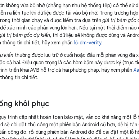
ớn không vừa bộ nhớ (chẳng hạn như hệ thống tệp) có thể sử 
iễn ra liên tục khi dữ liệu được tải vào bộ nhớ. Trong trường h
rong thời gian chạy và được kiểm tra dựa trên
giá trị băm gốc 
để xác minh các phân vùng lớn hơn. Nếu tại một thời điểm nào
giá trị băm gốc dự kiến
, thì dữ liệu sẽ không được dùng và Andr
m thông tin chi tiết, hãy xem phần
lỗi dm-verity
.
ự kiến
thường được lưu trữ ở cuối hoặc đầu mỗi phân vùng đã 
c cả hai. Điều quan trọng là các hàm băm này được ký (trực tiế
 trình triển khai AVB hỗ trợ cả hai phương pháp, hãy xem phần
Xá
thông tin chi tiết.
ống khôi phục
quy trình cập nhật hoàn toàn bảo mật, vẫn có khả năng một lỗ 
d sẽ cài đặt thủ công một phiên bản Android cũ hơn, dễ bị tấn 
 tấn công đó, rồi dùng phiên bản Android đó để cài đặt một lỗ h