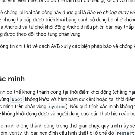
ữu vĩnh viễn thiết bị và có thể làm bất cứ điều gì, kể cả vô hi
ệ chống lại loại tấn công này được gọi là
Bảo vệ chống quay về
ệ chống hạ cấp được triển khai bằng cách sử dụng bộ nhớ chống
a Android và từ chối khởi động Android nếu phiên bản này thấp
g được theo dõi theo từng phân vùng.
ông tin chi tiết về cách AVB xử lý các biện pháp bảo vệ chống
xác minh
inh có thể không thành công tại thời điểm khởi động (chẳng h
 vùng
boot
không khớp với hàm băm dự kiến) hoặc tại thời điể
xác minh trên phân vùng
system
). Nếu quá trình xác minh không 
sẽ không khởi động được và người dùng cuối cần thực hiện các bư
ác minh không thành công trong thời gian chạy, quy trình này 
 dm-verity, thì bạn nên định cấu hình thiết bị ở chế độ
restart