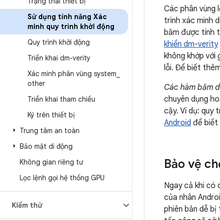
Trạng thái thiết bị
Các phân vùng l
Sử dụng tính năng Xác
trình xác minh d
minh quy trình khởi động
băm được tính t
Quy trình khởi động
khiển dm-verity
không khớp với
Triển khai dm-verity
lỗi. Để biết thê
Xác minh phân vùng system
_
other
Các hàm băm d
chuyên dụng hoặ
Triển khai tham chiếu
cậy. Ví dụ: quy
Ký trên thiết bị
Android
để biết 
Trung tâm an toàn
Bảo mật di động
Bảo vệ ch
Không gian riêng tư
Lọc lệnh gọi hệ thống GPU
Ngay cả khi có 
của nhân Androi
Kiểm thử
phiên bản dễ bị