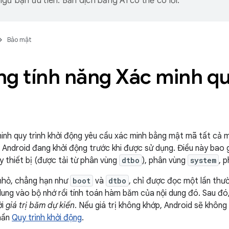
gữ bạn ưu tiên. Bản dịch bằng AI có thể có lỗi.
Bảo mật
g tính năng Xác minh qu
inh quy trình khởi động yêu cầu xác minh bằng mật mã tất cả mã
 Android đang khởi động trước khi được sử dụng. Điều này bao
ây thiết bị (được tải từ phân vùng
dtbo
), phân vùng
system
, 
nhỏ, chẳng hạn như
boot
và
dtbo
, chỉ được đọc một lần th
 dung vào bộ nhớ rồi tính toán hàm băm của nội dung đó. Sau đó,
ới
giá trị băm dự kiến
. Nếu giá trị không khớp, Android sẽ không 
phần
Quy trình khởi động
.