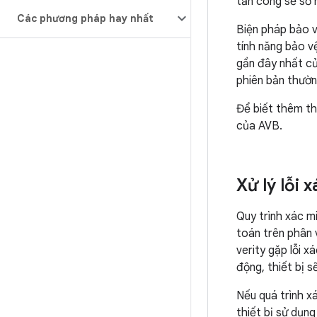
tấn công sẽ sở h
Các phương pháp hay nhất
Biện pháp bảo v
tính năng bảo v
gần đây nhất củ
phiên bản thườn
Để biết thêm th
của AVB.
Xử lý lỗi 
Quy trình xác m
toán trên phân
verity gặp lỗi 
động, thiết bị 
Nếu quá trình x
thiết bị sử dụng