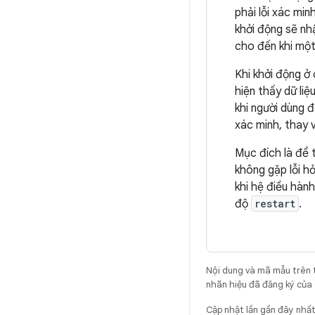
phải lỗi xác min
khởi động sẽ nh
cho đến khi một
Khi khởi động ở
hiện thấy dữ li
khi người dùng 
xác minh, thay v
Mục đích là để 
không gặp lỗi hỏ
khi hệ điều hàn
độ
restart
.
Nội dung và mã mẫu trên 
nhãn hiệu đã đăng ký của 
Cập nhật lần gần đây nhấ