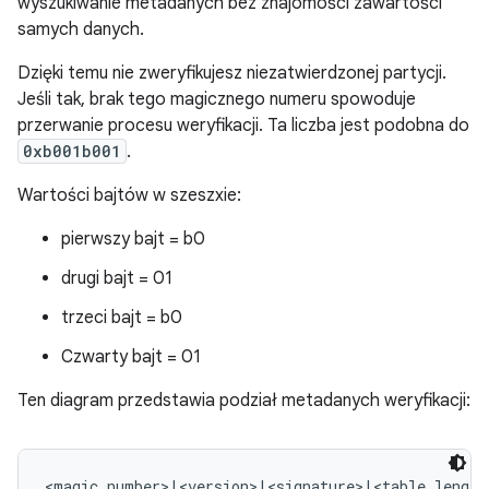
wyszukiwanie metadanych bez znajomości zawartości
samych danych.
Dzięki temu nie zweryfikujesz niezatwierdzonej partycji.
Jeśli tak, brak tego magicznego numeru spowoduje
przerwanie procesu weryfikacji. Ta liczba jest podobna do
0xb001b001
.
Wartości bajtów w szeszxie:
pierwszy bajt = b0
drugi bajt = 01
trzeci bajt = b0
Czwarty bajt = 01
Ten diagram przedstawia podział metadanych weryfikacji:
<magic number>|<version>|<signature>|<table length