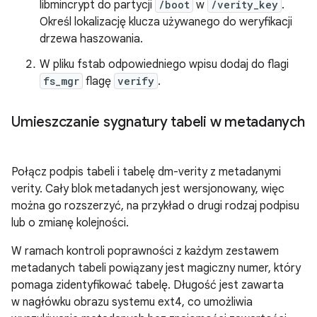
libmincrypt do partycji
/boot
w
/verity_key
.
Określ lokalizację klucza używanego do weryfikacji
drzewa haszowania.
W pliku fstab odpowiedniego wpisu dodaj do flagi
fs_mgr
flagę
verify
.
Umieszczanie sygnatury tabeli w metadanych
Połącz podpis tabeli i tabelę dm-verity z metadanymi
verity. Cały blok metadanych jest wersjonowany, więc
można go rozszerzyć, na przykład o drugi rodzaj podpisu
lub o zmianę kolejności.
W ramach kontroli poprawności z każdym zestawem
metadanych tabeli powiązany jest magiczny numer, który
pomaga zidentyfikować tabelę. Długość jest zawarta
w nagłówku obrazu systemu ext4, co umożliwia