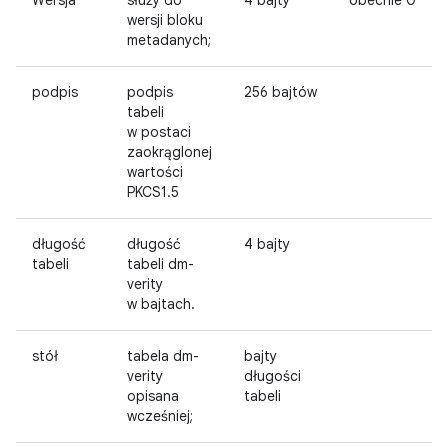
Wersja
służy do
4 bajty
obecnie 0
wersji bloku
metadanych;
podpis
podpis
256 bajtów
tabeli
w postaci
zaokrąglonej
wartości
PKCS1.5
długość
długość
4 bajty
tabeli
tabeli dm-
verity
w bajtach.
stół
tabela dm-
bajty
verity
długości
opisana
tabeli
wcześniej;