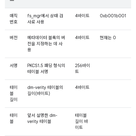
매직
fs_mgr에서 상태 검
4바이트
0xb001b001
번호
사로 사용
버전
메타데이터 블록의 버
4바이트
현재는 0
전을 지정하는 데 사
용
서명
PKCS1.5 패딩 형식의
256바이
테이블 서명
트
테이
dm-verity 테이블의
4바이트
블
길이(바이트)
길이
테이
앞서 설명한 dm-
테이블
블
verity 테이블
길이 바
이트