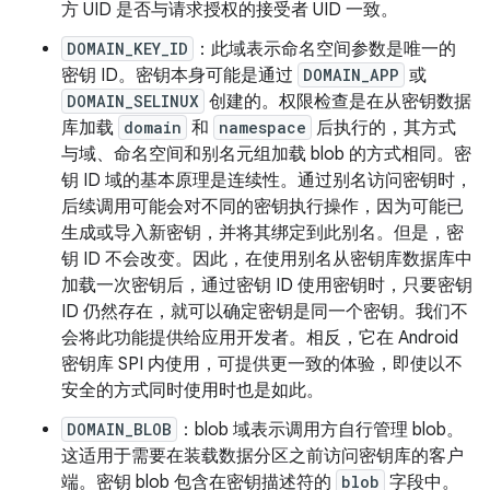
方 UID 是否与请求授权的接受者 UID 一致。
DOMAIN_KEY_ID
：此域表示命名空间参数是唯一的
密钥 ID。密钥本身可能是通过
DOMAIN_APP
或
DOMAIN_SELINUX
创建的。权限检查是在从密钥数据
库加载
domain
和
namespace
后执行的，其方式
与域、命名空间和别名元组加载 blob 的方式相同。密
钥 ID 域的基本原理是连续性。通过别名访问密钥时，
后续调用可能会对不同的密钥执行操作，因为可能已
生成或导入新密钥，并将其绑定到此别名。但是，密
钥 ID 不会改变。因此，在使用别名从密钥库数据库中
加载一次密钥后，通过密钥 ID 使用密钥时，只要密钥
ID 仍然存在，就可以确定密钥是同一个密钥。我们不
会将此功能提供给应用开发者。相反，它在 Android
密钥库 SPI 内使用，可提供更一致的体验，即使以不
安全的方式同时使用时也是如此。
DOMAIN_BLOB
：blob 域表示调用方自行管理 blob。
这适用于需要在装载数据分区之前访问密钥库的客户
端。密钥 blob 包含在密钥描述符的
blob
字段中。