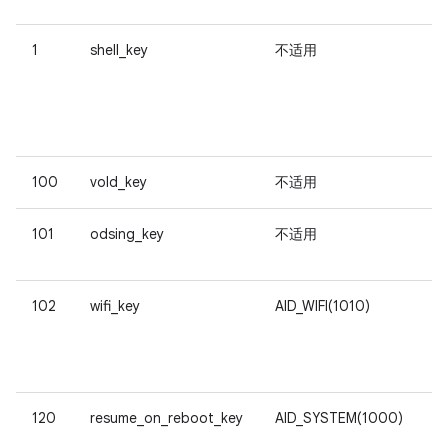
1
shell_key
不适用
可
令
b
100
vold_key
不适用
供
101
odsing_key
不适用
102
wifi_key
AID_WIFI(1010)
供
F
w
120
resume_on_reboot_key
AID_SYSTEM(1000)
供