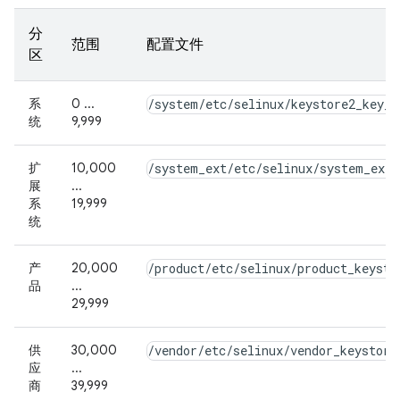
分
范围
配置文件
区
系
0 ...
/system/etc/selinux/keystore2_key_c
统
9,999
扩
10,000
/system_ext/etc/selinux/system_ext_
展
...
系
19,999
统
产
20,000
/product/etc/selinux/product_keysto
品
...
29,999
供
30,000
/vendor/etc/selinux/vendor_keystore
应
...
商
39,999