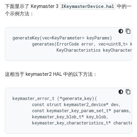
下面显示了 Keymaster 3
IKeymasterDevice.hal
中的一
个示例方法：
generateKey(vec<KeyParameter> keyParams)

        generates(ErrorCode error, vec<uint8_t> key
                  KeyCharacteristics keyCharacteri
这相当于 keymaster2 HAL 中的以下方法：
keymaster_error_t (*generate_key)(

        const struct keymaster2_device* dev,

        const keymaster_key_param_set_t* params,

        keymaster_key_blob_t* key_blob,
