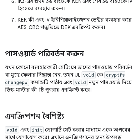
IK3-এর প্রথম ১৬ বাইটকে KEK এবং শেষ ১৬ বাইটকে IV
হিসেবে ব্যবহার করুন।
KEK কী এবং IV ইনিশিয়ালাইজেশন ভেক্টর ব্যবহার করে
AES_CBC পদ্ধতিতে DEK এনক্রিপ্ট করুন।
পাসওয়ার্ড পরিবর্তন করুন
যখন কোনো ব্যবহারকারী সেটিংসে তাদের পাসওয়ার্ড পরিবর্তন
বা মুছে ফেলার সিদ্ধান্ত নেন, তখন UI,
vold
কে
cryptfs
changepw
কমান্ডটি পাঠায় এবং
vold
নতুন পাসওয়ার্ড দিয়ে
ডিস্ক মাস্টার কী-টি পুনরায় এনক্রিপ্ট করে।
এনক্রিপশন বৈশিষ্ট্য
vold
এবং
init
প্রোপার্টি সেট করার মাধ্যমে একে অপরের
সাথে যোগাযোগ করে। এখানে এনক্রিপশনের জন্য উপলব্ধ