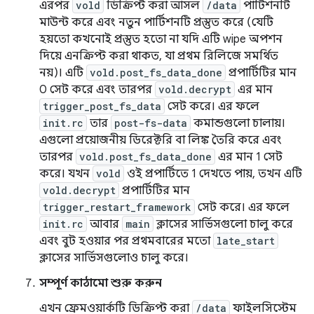
এরপর
vold
ডিক্রিপ্ট করা আসল
/data
পার্টিশনটি
মাউন্ট করে এবং নতুন পার্টিশনটি প্রস্তুত করে (যেটি
হয়তো কখনোই প্রস্তুত হতো না যদি এটি wipe অপশন
দিয়ে এনক্রিপ্ট করা থাকত, যা প্রথম রিলিজে সমর্থিত
নয়)। এটি
vold.post_fs_data_done
প্রপার্টিটির মান
0 সেট করে এবং তারপর
vold.decrypt
এর মান
trigger_post_fs_data
সেট করে। এর ফলে
init.rc
তার
post-fs-data
কমান্ডগুলো চালায়।
এগুলো প্রয়োজনীয় ডিরেক্টরি বা লিঙ্ক তৈরি করে এবং
তারপর
vold.post_fs_data_done
এর মান 1 সেট
করে। যখন
vold
ওই প্রপার্টিতে 1 দেখতে পায়, তখন এটি
vold.decrypt
প্রপার্টিটির মান
trigger_restart_framework
সেট করে। এর ফলে
init.rc
আবার
main
ক্লাসের সার্ভিসগুলো চালু করে
এবং বুট হওয়ার পর প্রথমবারের মতো
late_start
ক্লাসের সার্ভিসগুলোও চালু করে।
সম্পূর্ণ কাঠামো শুরু করুন
এখন ফ্রেমওয়ার্কটি ডিক্রিপ্ট করা
/data
ফাইলসিস্টেম