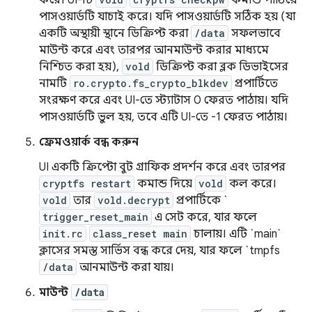
করে। UI-টি
কমান্ড পাঠিয়ে
পাসওয়ার্ডটি যাচাই করে। যদি পাসওয়ার্ডটি সঠিক হয় (যা
একটি অস্থায়ী স্থানে ডিক্রিপ্ট করা
/data
সফলভাবে
মাউন্ট করে এবং তারপর আনমাউন্ট করার মাধ্যমে
নিশ্চিত করা হয়),
vold
ডিক্রিপ্ট করা ব্লক ডিভাইসের
নামটি
ro.crypto.fs_crypto_blkdev
প্রপার্টিতে
সংরক্ষণ করে এবং UI-তে স্ট্যাটাস 0 ফেরত পাঠায়। যদি
পাসওয়ার্ডটি ভুল হয়, তবে এটি UI-তে -1 ফেরত পাঠায়।
ফ্রেমওয়ার্ক বন্ধ করুন
UI একটি ক্রিপ্টো বুট গ্রাফিক প্রদর্শন করে এবং তারপর
cryptfs restart
কমান্ড দিয়ে
vold
কল করে।
vold
তার
vold.decrypt
প্রপার্টিকে `
trigger_reset_main
এ সেট করে, যার ফলে
init.rc
class_reset main
চালায়। এটি `main`
ক্লাসের সমস্ত সার্ভিস বন্ধ করে দেয়, যার ফলে `tmpfs
/data
আনমাউন্ট করা যায়।
মাউন্ট
/data