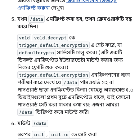
আরও বিস্তারিত জানতে
‘একটি বিদ্যমান ডিভাইস
এনক্রিপ্ট করুন’
দেখুন।
যখন
/data
এনক্রিপ্ট করা হয়, তখন ফ্রেমওয়ার্কটি বন্ধ
করে দিন।
vold
vold.decrypt
কে
trigger_default_encryption
এ সেট করে, যা
defaultcrypto
সার্ভিসটি চালু করে। (এটি একটি
ডিফল্ট এনক্রিপ্টেড ইউজারডেটা মাউন্ট করার জন্য
নিচের ফ্লোটি শুরু করে।)
trigger_default_encryption
এনক্রিপশনের ধরন
পরীক্ষা করে দেখে যে
/data
পাসওয়ার্ড সহ বা
পাসওয়ার্ড ছাড়া এনক্রিপ্টেড কিনা। যেহেতু অ্যান্ড্রয়েড ৫.০
ডিভাইসগুলো প্রথম বুটে এনক্রিপ্টেড থাকে, তাই কোনো
পাসওয়ার্ড সেট করা থাকার কথা নয়; এজন্য আমরা
/data
ডিক্রিপ্ট করে মাউন্ট করি।
মাউন্ট
/data
এরপর
init
,
init.rc
তে সেট করা