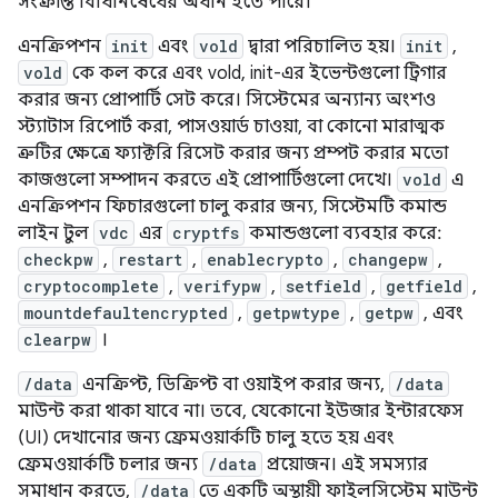
সংক্রান্ত বিধিনিষেধের অধীন হতে পারে।
এনক্রিপশন
init
এবং
vold
দ্বারা পরিচালিত হয়।
init
,
vold
কে কল করে এবং vold, init-এর ইভেন্টগুলো ট্রিগার
করার জন্য প্রোপার্টি সেট করে। সিস্টেমের অন্যান্য অংশও
স্ট্যাটাস রিপোর্ট করা, পাসওয়ার্ড চাওয়া, বা কোনো মারাত্মক
ত্রুটির ক্ষেত্রে ফ্যাক্টরি রিসেট করার জন্য প্রম্পট করার মতো
কাজগুলো সম্পাদন করতে এই প্রোপার্টিগুলো দেখে।
vold
এ
এনক্রিপশন ফিচারগুলো চালু করার জন্য, সিস্টেমটি কমান্ড
লাইন টুল
vdc
এর
cryptfs
কমান্ডগুলো ব্যবহার করে:
checkpw
,
restart
,
enablecrypto
,
changepw
,
cryptocomplete
,
verifypw
,
setfield
,
getfield
,
mountdefaultencrypted
,
getpwtype
,
getpw
, এবং
clearpw
।
/data
এনক্রিপ্ট, ডিক্রিপ্ট বা ওয়াইপ করার জন্য,
/data
মাউন্ট করা থাকা যাবে না। তবে, যেকোনো ইউজার ইন্টারফেস
(UI) দেখানোর জন্য ফ্রেমওয়ার্কটি চালু হতে হয় এবং
ফ্রেমওয়ার্কটি চলার জন্য
/data
প্রয়োজন। এই সমস্যার
সমাধান করতে,
/data
তে একটি অস্থায়ী ফাইলসিস্টেম মাউন্ট