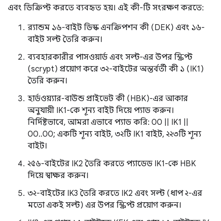
এবং ডিক্রিপ্ট করতে ব্যবহৃত হয়। এই কী-টি সংরক্ষণ করতে:
র‍্যান্ডম ১৬-বাইট ডিস্ক এনক্রিপশন কী (DEK) এবং ১৬-
বাইট সল্ট তৈরি করুন।
ব্যবহারকারীর পাসওয়ার্ড এবং সল্ট-এর উপর স্ক্রিপ্ট
(scrypt) প্রয়োগ করে ৩২-বাইটের অন্তর্বর্তী কী ১ (IK1)
তৈরি করুন।
হার্ডওয়্যার-বাউন্ড প্রাইভেট কী (HBK)-এর আকার
অনুযায়ী IK1-কে শূন্য বাইট দিয়ে প্যাড করুন।
নির্দিষ্টভাবে, আমরা এভাবে প্যাড করি: 00 || IK1 ||
00..00; একটি শূন্য বাইট, ৩২টি IK1 বাইট, ২২৩টি শূন্য
বাইট।
২৫৬-বাইটের IK2 তৈরি করতে প্যাডেড IK1-কে HBK
দিয়ে স্বাক্ষর করুন।
৩২-বাইটের IK3 তৈরি করতে IK2 এবং সল্ট (ধাপ ২-এর
মতো একই সল্ট) এর উপর স্ক্রিপ্ট প্রয়োগ করুন।