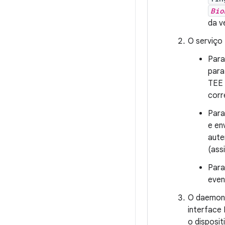
Bio
da v
O serviço
Para
para
TEE 
corr
Para
e en
aute
(ass
Para
even
O daemon 
interface
o disposi