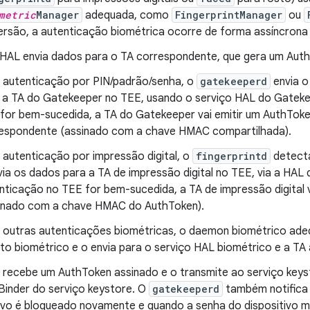
metric
Manager
adequada, como
FingerprintManager
ou
ersão, a autenticação biométrica ocorre de forma assíncrona 
 HAL envia dados para o TA correspondente, que gera um Aut
 autenticação por PIN/padrão/senha, o
gatekeeperd
envia o
 a TA do Gatekeeper no TEE, usando o serviço HAL do Gateke
for bem-sucedida, a TA do Gatekeeper vai emitir um AuthToke
espondente (assinado com a chave HMAC compartilhada).
 autenticação por impressão digital, o
fingerprintd
detecta
via os dados para a TA de impressão digital no TEE, via a HAL d
nticação no TEE for bem-sucedida, a TA de impressão digital 
inado com a chave HMAC do AuthToken).
 outras autenticações biométricas, o daemon biométrico ade
to biométrico e o envia para o serviço HAL biométrico e a TA
recebe um AuthToken assinado e o transmite ao serviço key
 Binder do serviço keystore. O
gatekeeperd
também notifica 
tivo é bloqueado novamente e quando a senha do dispositivo m