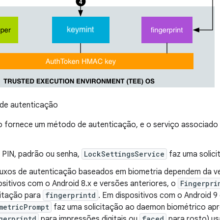
 de autenticação
o fornece um método de autenticação, e o serviço associado 
 PIN, padrão ou senha,
LockSettingsService
faz uma solic
luxos de autenticação baseados em biometria dependem da v
ositivos com o Android 8.x e versões anteriores, o
Fingerpri
citação para
fingerprintd
. Em dispositivos com o Android 9
metricPrompt
faz uma solicitação ao daemon biométrico apr
gerprintd
para impressões digitais ou
faced
para rosto) us