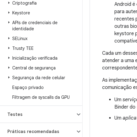
Criptografia
Android é
para aute
Keystore
recentes
APIs de credenciais de
outras bi
identidade
keystore 
SELinux
compatíve
Trusty TEE
Cada um desses
Inicialização verificada
atender a uma 
correspondente
Central de segurança
Segurança da rede celular
As implementaç
comunicação es
Espaço privado
Filtragem de syscalls da GPU
Um
servi
Binder do
Testes
Um
aplica
Práticas recomendadas