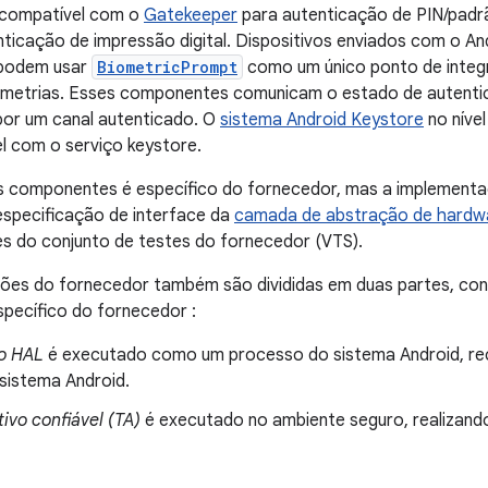
 compatível com o
Gatekeeper
para autenticação de PIN/padr
nticação de impressão digital. Dispositivos enviados com o An
 podem usar
BiometricPrompt
como um único ponto de integr
ometrias. Esses componentes comunicam o estado de autenti
por um canal autenticado. O
sistema Android Keystore
no níve
l com o serviço keystore.
 componentes é específico do fornecedor, mas a implementa
especificação de interface da
camada de abstração de hardw
s do conjunto de testes do fornecedor (VTS).
ões do fornecedor também são divididas em duas partes, c
pecífico do fornecedor :
ço HAL
é executado como um processo do sistema Android, re
 sistema Android.
tivo confiável (TA)
é executado no ambiente seguro, realizand