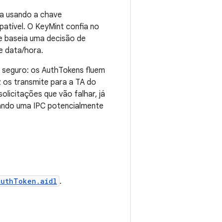
ca usando a chave
tível. O KeyMint confia no
e baseia uma decisão de
e data/hora.
 seguro: os AuthTokens fluem
z os transmite para a TA do
licitações que vão falhar, já
ando uma IPC potencialmente
AuthToken.aidl
.