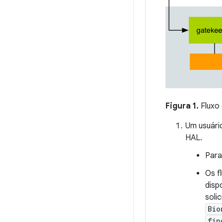
Figura 1.
Fluxo
Um usuári
HAL.
Para
Os f
disp
soli
Bio
fin