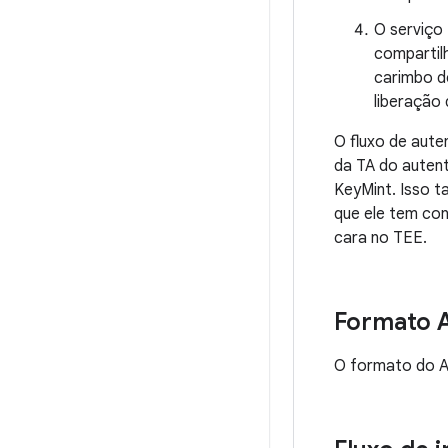
O serviço
compartil
carimbo d
liberação
O fluxo de aute
da TA do auten
KeyMint. Isso 
que ele tem co
cara no TEE.
Formato 
O formato do A