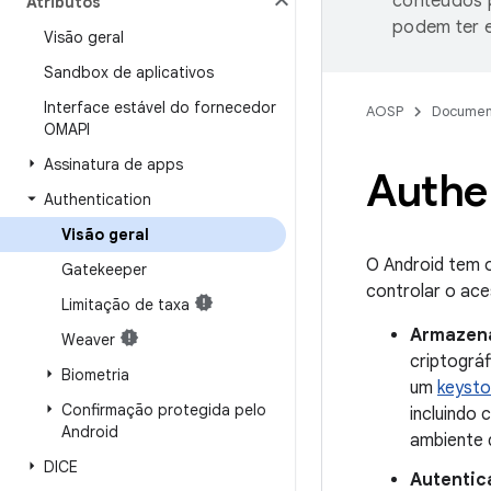
conteúdos p
Atributos
podem ter e
Visão geral
Sandbox de aplicativos
Interface estável do fornecedor
AOSP
Documen
OMAPI
Assinatura de apps
Authe
Authentication
Visão geral
O Android tem o
Gatekeeper
controlar o ace
Limitação de taxa
Armazena
Weaver
criptográ
Biometria
um
keysto
Confirmação protegida pelo
incluindo
Android
ambiente 
DICE
Autentic