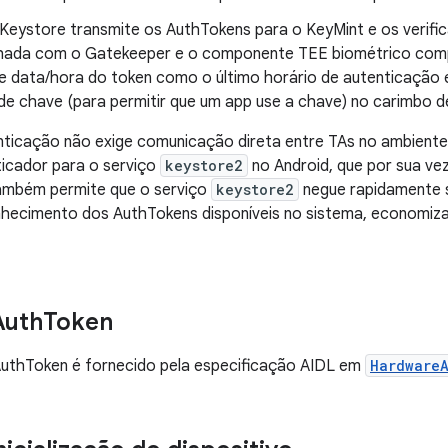
 Keystore transmite os AuthTokens para o KeyMint e os verifi
hada com o Gatekeeper e o componente TEE biométrico compa
e data/hora do token como o último horário de autenticação 
 de chave (para permitir que um app use a chave) no carimbo d
nticação não exige comunicação direta entre TAs no ambiente
ticador para o serviço
keystore2
no Android, que por sua ve
também permite que o serviço
keystore2
negue rapidamente so
nhecimento dos AuthTokens disponíveis no sistema, economiz
Auth
Token
uthToken é fornecido pela especificação AIDL em
Hardware