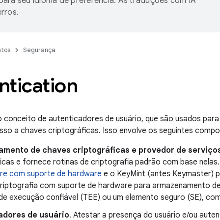
ara seu idioma de preferência. As traduções com IA
rros.
tos
Segurança
ntication
 conceito de autenticadores de usuário, que são usados para 
sso a chaves criptográficas. Isso envolve os seguintes comp
mento de chaves criptográficas e provedor de serviço
ficas e fornece rotinas de criptografia padrão com base nelas
re com suporte de hardware
e o KeyMint (antes Keymaster) pa
 criptografia com suporte de hardware para armazenamento de
de execução confiável (TEE) ou um elemento seguro (SE), co
adores de usuário
. Atestar a presença do usuário e/ou aut