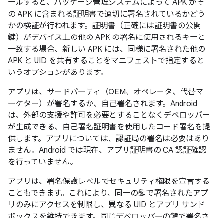
ールすると、パッケージ管理システムによって APK がそ
の APK に含まれる証明書で適切に署名されているかどう
かの検証が行われます。証明書（正確には証明書の公開
鍵）がデバイス上の他の APK の署名に使用されるキーと
一致する場合、新しい APK には、同様に署名された他の
APK と UID を共有することをマニフェストで指定すると
いうオプションがあります。
アプリは、サードパーティ（OEM、オペレータ、代替マ
ーケター）が署名するか、自己署名されます。Android
は、外部の支援や許可を必要とすることなくデベロッパー
が生成できる、自己署名証明書を使用したコード署名を提
供します。アプリについては、認証局の署名は必要はあり
ません。Android では現在、アプリ証明書の CA 認証確認
を行っていません。
アプリは、署名保護レベルでセキュリティ権限を宣言する
こともできます。これにより、同一の鍵で署名されたアプ
リのみにアクセスを制限し、異なる UID とアプリ サンド
ボックスを維持できます。同じデベロッパーの鍵で署名さ