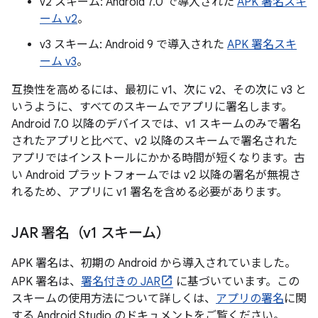
v2 スキーム: Android 7.0 で導入された
APK 署名スキ
ーム v2
。
v3 スキーム: Android 9 で導入された
APK 署名スキ
ーム v3
。
互換性を高めるには、最初に v1、次に v2、その次に v3 と
いうように、すべてのスキームでアプリに署名します。
Android 7.0 以降のデバイスでは、v1 スキームのみで署名
されたアプリと比べて、v2 以降のスキームで署名された
アプリではインストールにかかる時間が短くなります。古
い Android プラットフォームでは v2 以降の署名が無視さ
れるため、アプリに v1 署名を含める必要があります。
JAR 署名（v1 スキーム）
APK 署名は、初期の Android から導入されていました。
APK 署名は、
署名付きの JAR
に基づいています。この
スキームの使用方法について詳しくは、
アプリの署名
に関
する Android Studio のドキュメントをご覧ください。