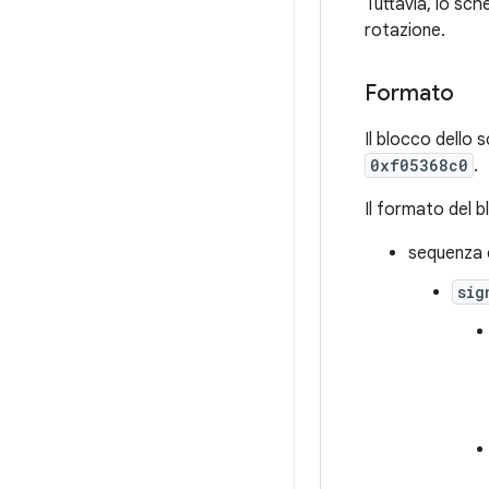
Tuttavia, lo sch
rotazione.
Formato
Il blocco dello 
0xf05368c0
.
Il formato del b
sequenza c
sig