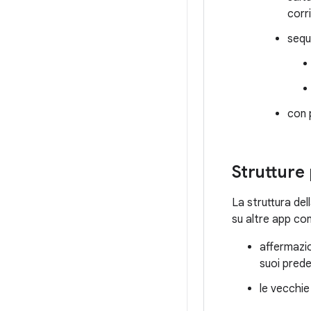
corr
sequ
con 
Strutture
La struttura del
su altre app con
affermazio
suoi prede
le vecchie