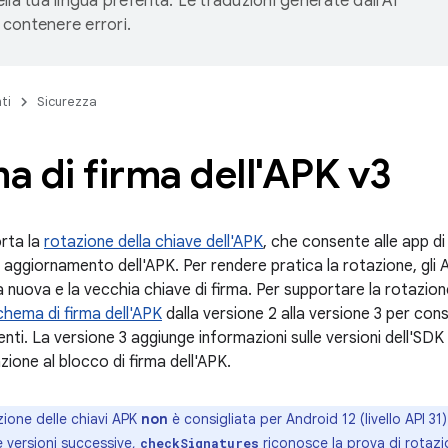
lla tua lingua preferita. Le traduzioni generate dall'AI
contenere errori.
ti
Sicurezza
 di firma dell'APK v3
rta la
rotazione della chiave dell'APK
, che consente alle app di
n aggiornamento dell'APK. Per rendere pratica la rotazione, gli AP
 la nuova e la vecchia chiave di firma. Per supportare la rotazio
chema di firma dell'APK
dalla versione 2 alla versione 3 per consen
ti. La versione 3 aggiunge informazioni sulle versioni dell'SDK
zione al blocco di firma dell'APK.
azione delle chiavi APK
non
è consigliata per Android 12 (livello API 31
) e versioni successive,
riconosce la prova di rotazio
checkSignatures