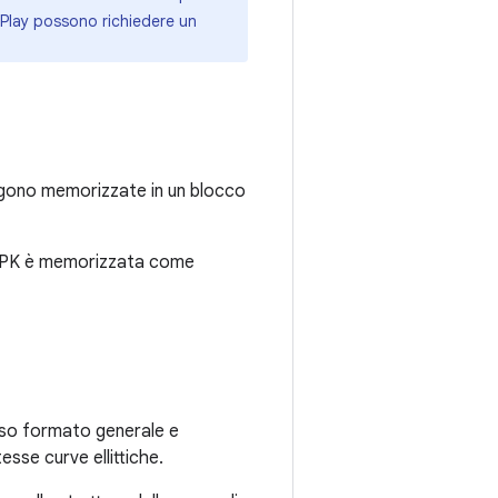
e Play possono richiedere un
engono memorizzate in un blocco
l'APK è memorizzata come
sso formato generale e
tesse curve ellittiche.