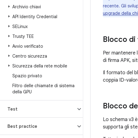
recente. Gli svil
Archivio chiavi
upgrade della ch
API Identity Credential
SELinux
Trusty TEE
Blocco di 
Avvio verificato
Per mantenere l
Centro sicurezza
di firma APK, s
Sicurezza della rete mobile
Il formato del b
Spazio privato
coppia ID-valo
Filtro delle chiamate di sistema
della GPU
Blocco de
Test
Lo schema v3 è 
Best practice
supporta gli st