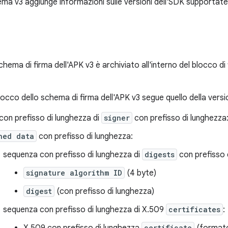
ema v3 aggiunge informazioni sulle versioni dell'SDK supportate e
schema di firma dell'APK v3 è archiviato all'interno del blocco di 
locco dello schema di firma dell'APK v3 segue quello della versi
on prefisso di lunghezza di
signer
con prefisso di lunghezza
ned data
con prefisso di lunghezza:
sequenza con prefisso di lunghezza di
digests
con prefisso 
signature algorithm ID
(4 byte)
digest
(con prefisso di lunghezza)
sequenza con prefisso di lunghezza di X.509
certificates
:
certificate