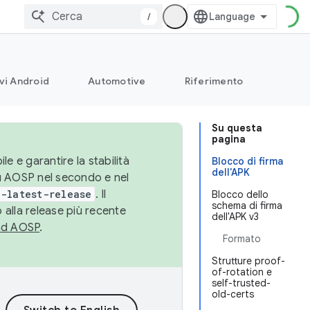
/
vi Android
Automotive
Riferimento
Su questa
pagina
le e garantire la stabilità
Blocco di firma
dell'APK
su AOSP nel secondo e nel
-latest-release
. Il
Blocco dello
schema di firma
 alla release più recente
dell'APK v3
ad AOSP
.
Formato
Strutture proof-
of-rotation e
self-trusted-
old-certs