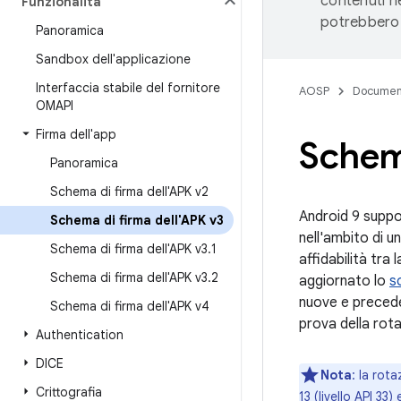
contenuti ne
Funzionalità
potrebbero 
Panoramica
Sandbox dell'applicazione
Interfaccia stabile del fornitore
AOSP
Documen
OMAPI
Firma dell'app
Schema
Panoramica
Schema di firma dell'APK v2
Android 9 suppo
Schema di firma dell'APK v3
nell'ambito di u
Schema di firma dell'APK v3
.
1
affidabilità tra
Schema di firma dell'APK v3
.
2
aggiornato lo
s
nuove e preceden
Schema di firma dell'APK v4
prova della rota
Authentication
DICE
Nota
: la rot
Crittografia
13 (livello API 33