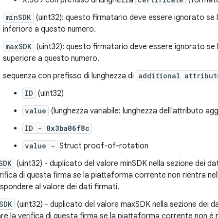
X.509 con prefisso di lunghezza
(format
minSDK
(uint32): questo firmatario deve essere ignorato se l
inferiore a questo numero.
maxSDK
(uint32): questo firmatario deve essere ignorato se 
superiore a questo numero.
sequenza con prefisso di lunghezza di
additional attribut
ID
(uint32)
value
(lunghezza variabile: lunghezza dell'attributo agg
ID -
0x3ba06f8c
value -
Struct proof-of-rotation
SDK
(uint32) - duplicato del valore minSDK nella sezione dei dati
erifica di questa firma se la piattaforma corrente non rientra nel
ispondere al valore dei dati firmati.
SDK
(uint32) - duplicato del valore maxSDK nella sezione dei dat
are la verifica di questa firma se la piattaforma corrente non è n