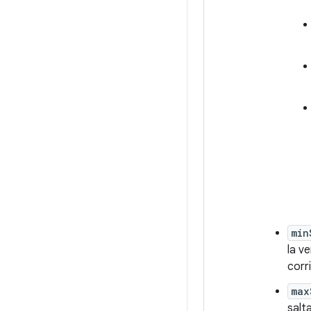
min
la v
corr
max
salt