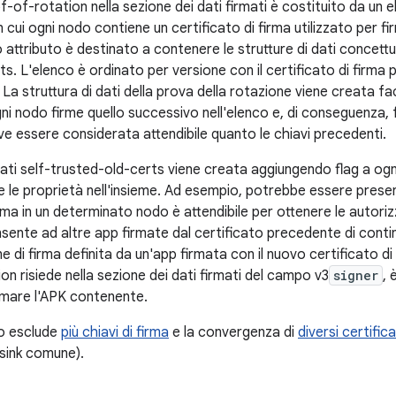
f-of-rotation nella sezione dei dati firmati è costituito da un 
 cui ogni nodo contiene un certificato di firma utilizzato per fi
 attributo è destinato a contenere le strutture di dati concettu
s. L'elenco è ordinato per versione con il certificato di firma 
 La struttura di dati della prova della rotazione viene creata f
ogni nodo firme quello successivo nell'elenco e, di conseguenza
ve essere considerata attendibile quanto le chiavi precedenti.
 dati self-trusted-old-certs viene creata aggiungendo flag a og
 le proprietà nell'insieme. Ad esempio, potrebbe essere present
irma in un determinato nodo è attendibile per ottenere le autorizz
sente ad altre app firmate dal certificato precedente di conti
e di firma definita da un'app firmata con il nuovo certificato di 
n risiede nella sezione dei dati firmati del campo v3
signer
, 
irmare l'APK contenente.
o esclude
più chiavi di firma
e la convergenza di
diversi certifica
n sink comune).