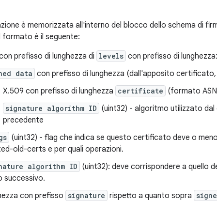
azione è memorizzata all'interno del blocco dello schema di fir
Il formato è il seguente:
on prefisso di lunghezza di
levels
con prefisso di lunghezza
ned data
con prefisso di lunghezza (dall'apposito certificato,
X.509 con prefisso di lunghezza
certificate
(formato ASN
signature algorithm ID
(uint32) - algoritmo utilizzato dal c
precedente
gs
(uint32) - flag che indica se questo certificato deve o meno 
ted-old-certs e per quali operazioni.
nature algorithm ID
(uint32): deve corrispondere a quello del
lo successivo.
hezza con prefisso
signature
rispetto a quanto sopra
sign