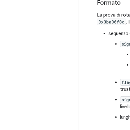
Formato
La prova di rot
0x3ba06f8c
. 
sequenza c
sig
fla
trus
sig
livel
lung