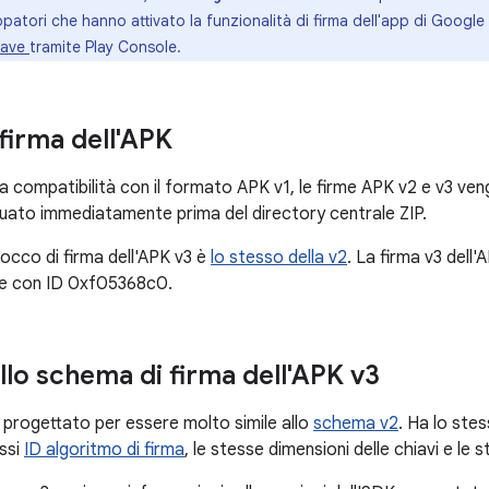
uppatori che hanno attivato la funzionalità di firma dell'app di Googl
iave
tramite Play Console.
firma dell'APK
a compatibilità con il formato APK v1, le firme APK v2 e v3 v
ituato immediatamente prima del directory centrale ZIP.
locco di firma dell'APK v3 è
lo stesso della v2
. La firma v3 del
re con ID 0xf05368c0.
llo schema di firma dell'APK v3
progettato per essere molto simile allo
schema v2
. Ha lo ste
essi
ID algoritmo di firma
, le stesse dimensioni delle chiavi e le s