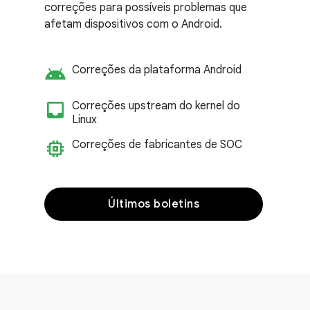
correções para possíveis problemas que
afetam dispositivos com o Android.
android
Correções da plataforma Android
inbox_customize
Correções upstream do kernel do
Linux
memory
Correções de fabricantes de SOC
Últimos boletins