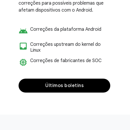
correções para possíveis problemas que
afetam dispositivos com o Android.
android
Correções da plataforma Android
inbox_customize
Correções upstream do kernel do
Linux
memory
Correções de fabricantes de SOC
Últimos boletins