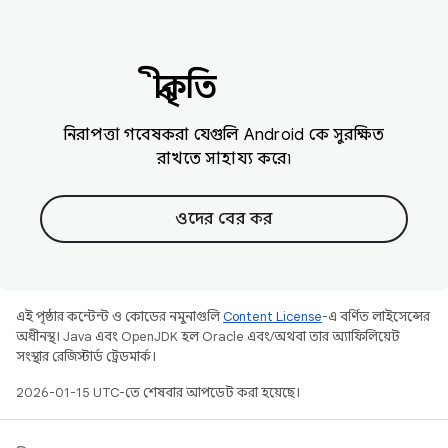
স্বীকৃতি
নিরাপত্তা গবেষকরা যেগুলি Android কে সুরক্ষিত
রাখতে সাহায্য করে৷
ওদের বের কর
এই পৃষ্ঠার কন্টেন্ট ও কোডের নমুনাগুলি
Content License
-এ বর্ণিত লাইসেন্সের
অধীনস্থ। Java এবং OpenJDK হল Oracle এবং/অথবা তার অ্যাফিলিয়েট
সংস্থার রেজিস্টার্ড ট্রেডমার্ক।
2026-01-15 UTC-তে শেষবার আপডেট করা হয়েছে।