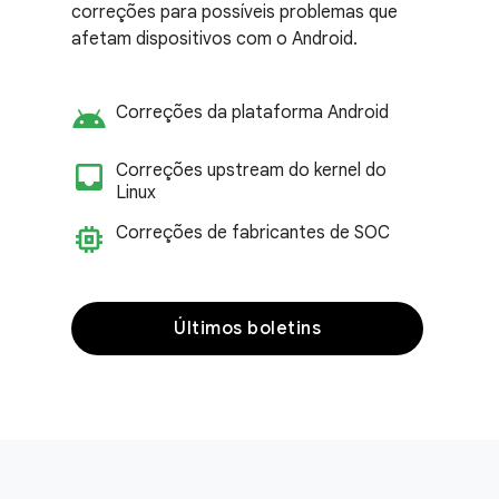
correções para possíveis problemas que
afetam dispositivos com o Android.
android
Correções da plataforma Android
inbox_customize
Correções upstream do kernel do
Linux
memory
Correções de fabricantes de SOC
Últimos boletins