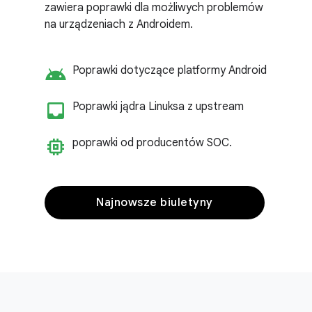
zawiera poprawki dla możliwych problemów
na urządzeniach z Androidem.
android
Poprawki dotyczące platformy Android
inbox_customize
Poprawki jądra Linuksa z upstream
memory
poprawki od producentów SOC
.
Najnowsze biuletyny