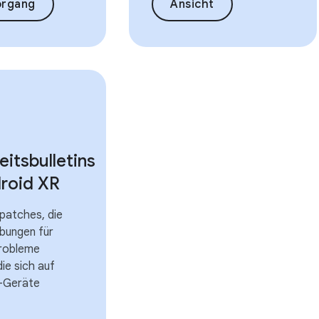
organg
Ansicht
eitsbulletins
droid XR
patches, die
bungen für
robleme
die sich auf
-Geräte