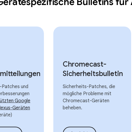
Gerätespezifische Bulletins fü
Chromecast-
mitteilungen
Sicherheitsbulletin
s-Patches und
Sicherheits-Patches, die
erbesserungen
mögliche Probleme mit
tützten Google
Chromecast-Geräten
 Nexus-Geräten
beheben.
räte)