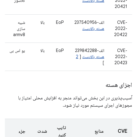
2022-
هسته بالادست
کلاسور
20421
CVE-
الف-237540956
EoP
بالا
شبیه
2022-
هسته بالادست
سازی
armv8
20422
CVE-
الف-239842288
EoP
بالا
یو اس بی
2022-
هسته بالادست
[
2
]
20423
اجزای هسته
آسیب‌پذیری در این بخش می‌تواند منجر به افزایش محلی امتیاز با
مجوزهای اجرای سیستم مورد نیاز شود.
تایپ
CVE
منابع
شدت
جزء
کنید