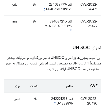
CVE-2022-
الف-234037999
بالا
تلفن
*
M-ALPS07319121
26471
CVE-2022-
الف-234037216
بالا
ims
M-ALPS07319095
26472
*
اجزای UNISOC
این آسیب‌پذیری‌ها بر اجزای UNISOC تأثیر می‌گذارند و جزئیات بیشتر
مستقیماً از UNISOC در دسترس است. ارزیابی شدت این مسائل به طور
مستقیم توسط UNISOC ارائه می شود.
CVE
منابع
شدت
جزء
CVE-2022-
الف-242221233
بالا
تلفن
*
U-1882896
20430