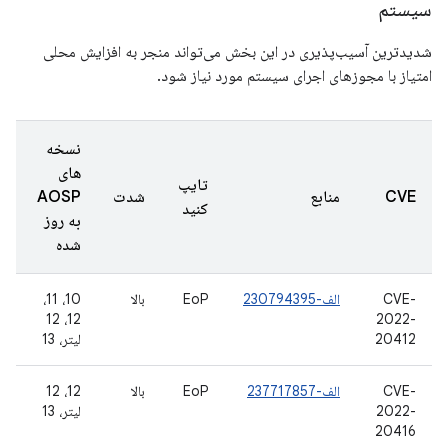
سیستم
شدیدترین آسیب‌پذیری در این بخش می‌تواند منجر به افزایش محلی
امتیاز با مجوزهای اجرای سیستم مورد نیاز شود.
نسخه
های
تایپ
CVE
منابع
شدت
AOSP
کنید
به روز
شده
CVE-
الف-230794395
EoP
بالا
10، 11،
12، 12
2022-
20412
لیتر، 13
CVE-
الف-237717857
EoP
بالا
12، 12
2022-
لیتر، 13
20416