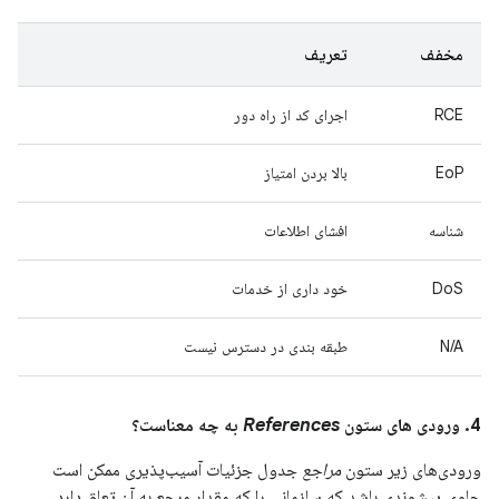
مخفف
تعریف
RCE
اجرای کد از راه دور
EoP
بالا بردن امتیاز
شناسه
افشای اطلاعات
DoS
خود داری از خدمات
N/A
طبقه بندی در دسترس نیست
4. ورودی های ستون
References
به چه معناست؟
ورودی‌های زیر ستون
مراجع
جدول جزئیات آسیب‌پذیری ممکن است
حاوی پیشوندی باشد که سازمانی را که مقدار مرجع به آن تعلق دارد،