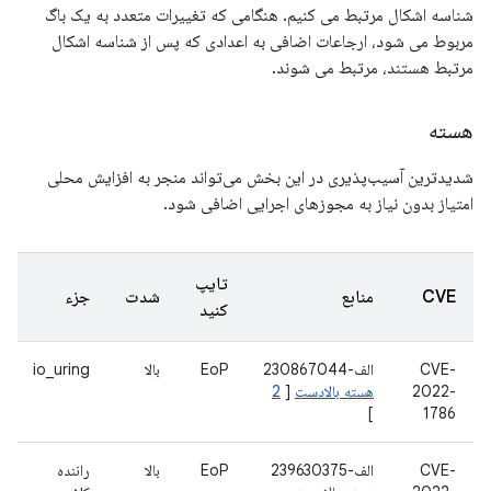
شناسه اشکال مرتبط می کنیم. هنگامی که تغییرات متعدد به یک باگ
مربوط می شود، ارجاعات اضافی به اعدادی که پس از شناسه اشکال
مرتبط هستند، مرتبط می شوند.
هسته
شدیدترین آسیب‌پذیری در این بخش می‌تواند منجر به افزایش محلی
امتیاز بدون نیاز به مجوزهای اجرایی اضافی شود.
تایپ
CVE
منابع
شدت
جزء
کنید
CVE-
الف-230867044
EoP
بالا
io_uring
2022-
هسته بالادست
[
2
]
1786
CVE-
الف-239630375
EoP
بالا
راننده