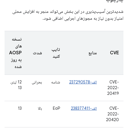
شدیدترین آسیب‌پذیری در این بخش می‌تواند منجر به افزایش محلی
امتیاز بدون نیاز به مجوزهای اجرایی اضافی شود.
نسخه
های
تایپ
CVE
منابع
شدت
AOSP
کنید
به روز
شده
CVE-
الف-237290578
شناسه
بحرانی
12 لیتر،
13
2022-
20419
CVE-
الف-238377411
EoP
بالا
13
2022-
20420