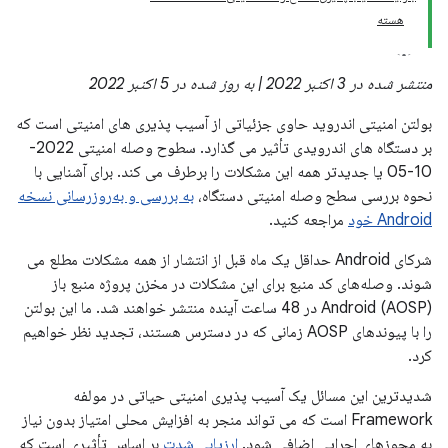
هسته
منتشر شده در 3 اکتبر 2022 | به روز شده در 5 اکتبر 2022
بولتن امنیتی اندروید حاوی جزئیاتی از آسیب پذیری های امنیتی است که
بر دستگاه های اندرویدی تأثیر می گذارد. سطوح وصله امنیتی 2022-
10-05 یا جدیدتر همه این مشکلات را برطرف می کند. برای آشنایی با
نحوه بررسی سطح وصله امنیتی دستگاه،
به بررسی و به‌روزرسانی نسخه
Android خود
مراجعه کنید.
شرکای Android حداقل یک ماه قبل از انتشار از همه مشکلات مطلع می
شوند. وصله‌های کد منبع برای این مشکلات در مخزن پروژه منبع باز
Android (AOSP) در 48 ساعت آینده منتشر خواهند شد. ما این بولتن
را با پیوندهای AOSP زمانی که در دسترس هستند، تجدید نظر خواهیم
کرد.
شدیدترین این مسائل یک آسیب پذیری امنیتی حیاتی در مولفه
Framework است که می تواند منجر به افزایش محلی امتیاز بدون نیاز
به مجوزهای اجرایی اضافی شود.
ارزیابی شدت
بر اساس تأثیری است که