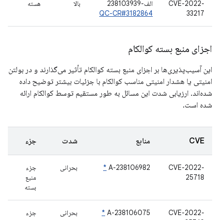
CVE-2022-
الف-238103939
بالا
هسته
QC-CR#3182864
33217
اجزای منبع بسته کوالکام
این آسیب‌پذیری‌ها بر اجزای منبع بسته کوالکام تأثیر می‌گذارند و در بولتن
امنیتی یا هشدار امنیتی مناسب کوالکام با جزئیات بیشتر توضیح داده
شده‌اند. ارزیابی شدت این مسائل به طور مستقیم توسط کوالکام ارائه
شده است.
CVE
منابع
شدت
جزء
CVE-2022-
A-238106982
*
بحرانی
جزء
25718
منبع
بسته
CVE-2022-
A-238106075
*
بحرانی
جزء