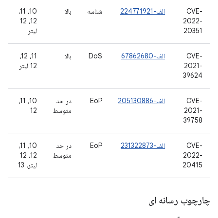
CVE-
الف-224771921
شناسه
بالا
10، 11،
12، 12
2022-
20351
لیتر
CVE-
الف-67862680
DoS
بالا
11، 12،
2021-
12 لیتر
39624
CVE-
الف-205130886
EoP
در حد
10، 11،
2021-
متوسط
12
39758
CVE-
الف-231322873
EoP
در حد
10، 11،
2022-
متوسط
12، 12
20415
لیتر، 13
چارچوب رسانه ای