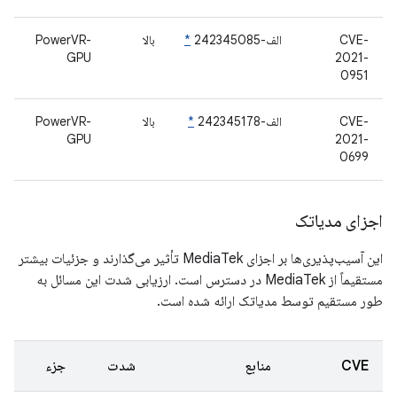
CVE-
الف-242345085
*
بالا
PowerVR-
GPU
2021-
0951
CVE-
الف-242345178
*
بالا
PowerVR-
GPU
2021-
0699
اجزای مدیاتک
این آسیب‌پذیری‌ها بر اجزای MediaTek تأثیر می‌گذارند و جزئیات بیشتر
مستقیماً از MediaTek در دسترس است. ارزیابی شدت این مسائل به
طور مستقیم توسط مدیاتک ارائه شده است.
CVE
منابع
شدت
جزء