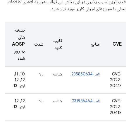
شدیدترین آسیب پذیری در این بخش می تواند منجر به افشای اطلاعات
محلی با مجوزهای اجرای کاربر مورد نیاز شود.
نسخه
های
تایپ
CVE
منابع
شدت
AOSP
کنید
به روز
شده
CVE-
الف-235850634
شناسه
بالا
10، 11،
12، 12
2022-
20413
لیتر، 13
CVE-
الف-231986464
شناسه
بالا
12، 12
2022-
لیتر، 13
20418