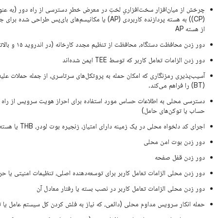
چرخش از میان‌افزار سخت‌افزاریِ لختِ در معرض خطرِ دسترسی از راه دور (به عنوان 
(CP)) به هسته پردازنده کاربردی (AP) یا مکانیسم‌های بای‌پس ط
از هسته AP
دور زدن محافظت دستگاه، محافظت از تنظیم مجدد کارخانه (در اندروید ۱۵ و بالاتر) یا محدودیت‌های اپراتور
دور زدن الزامات تعامل کاربر که توسط TEE ایمن شده‌اند
(BT) را فراهم می‌کند.
دسترسی محلی به اطلاعات حساس مورد استفاده برای احراز هویت سرویس از راه دو
حساب یا توکن‌های حامل)
اجرای کد دلخواه محلی در یک زمینه دارای امتیاز، زنجیره بوت لودر، THB یا هسته سیستم عامل
دور زدن بوت امن محلی
دور زدن قفل صفحه
دور زدن محلی الزامات تعامل کاربر برای توسعه‌دهنده اصلی، تنظیمات امنیتی یا
دور زدن محلی الزامات تعامل کاربر در نصب بسته یا رفتار معادل آن
حمله انکار سرویس مداوم محلی (دائمی، که نیاز به فلش کردن کل سیستم عامل یا ت