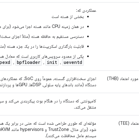
عملکردی که:
بخشی از هسته است
در همان زمینه CPU مانند هسته اجرا می‌شود (برای مثال، درایورهای دستگاه)
دسترسی مستقیم به حافظه هسته (مثلاً اجزای سخت‌اف
قابلیت بارگذاری اسکریپت‌ها را در یک جزء هسته (مثلاً eBPF) دار
یکی از معدود سرویس‌های کاربری است که معادل هسته
pexd
bpfloader
init
ueventd
،
،
،
د اعتماد (THB)
اجزای سخت‌افزاری گسسته، عمو
دستگاه (مانند باندهای پایه سلولی، DSPها، GPUها و پردازنده‌های یادگیری ماشین) را فراهم می‌کنند.
کامپوننتی که دستگاه را در هنگام بوت پیکربندی می‌کند و س
منتقل می‌کند.
د (TEE)
مؤلفه‌ای که طوری طراحی شده است که حتی در برابر یک ه
سیستم عامل محافظت می‌کنند).