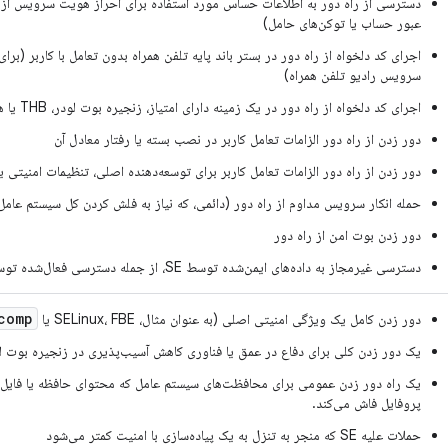
دسترسی از راه دور به اطلاعات حساس مورد استفاده برای احراز هویت سرویس از را
عبور حساب یا توکن‌های حامل)
اجرای کد دلخواه از راه دور در بستر باند پایه تلفن همراه بدون تعامل با کاربر (برا
سرویس رادیو تلفن همراه)
اجرای کد دلخواه از راه دور در یک زمینه دارای امتیاز، زنجیره بوت لودر، THB یا هسته سیستم عامل
دور زدن از راه دور الزامات تعامل کاربر در نصب بسته یا رفتار معادل آن
دور زدن از راه دور الزامات تعامل کاربر برای توسعه‌دهنده اصلی، تنظیمات امنیت
حمله انکار سرویس مداوم از راه دور (دائمی، که نیاز به فلش کردن کل سیستم عامل 
دور زدن بوت امن از راه دور
دسترسی غیرمجاز به داده‌های ایمن‌شده توسط SE، از جمله دسترسی فعال‌شده توسط کلیدهای ضعیف در SE.
comp
دور زدن کامل یک ویژگی امنیتی اصلی (به عنوان مثال، SELinux، FBE یا
یک دور زدن کلی برای دفاع در عمق یا فناوری کاهش آسیب‌پذیری در زنجیره بوت لودر، TEE 
یک راه دور زدن عمومی برای محافظت‌های سیستم عامل که محتوای حافظه یا فایل را 
پروفایل فاش می‌کند.
حملات علیه SE که منجر به تنزل به یک پیاده‌سازی با امنیت کمتر می‌شود