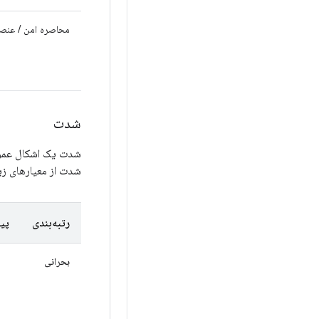
محاصره امن / عنصر ا
شدت
شدت یک اشکال عموماً
شدت از معیارهای زیر
رتبه‌بندی
پیا
بحرانی