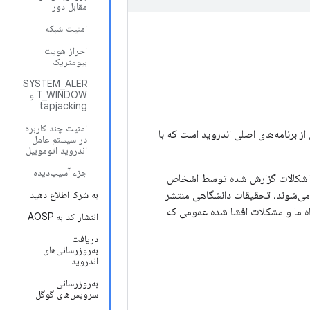
مقابل دور
امنیت شبکه
احراز هویت
بیومتریک
SYSTEM_ALER
T_WINDOW و
tapjacking
امنیت چند کاربره
ز برنامه‌های اصلی اندروید است که با
در سیستم عامل
اندروید اتوموبیل
جزء آسیب‌دیده
 به اشکالات گزارش شده توسط اشخاص
ی‌شوند، تحقیقات دانشگاهی منتشر
به شرکا اطلاع دهید
گاه ما و مشکلات افشا شده عمومی که
انتشار کد به AOSP
دریافت
به‌روزرسانی‌های
اندروید
به‌روزرسانی
سرویس‌های گوگل