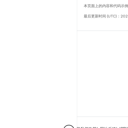
本页面上的内容和代码示
最后更新时间 (UTC)：202
构建
Android 代码库
要求
下载
预览二进制文件
出厂映像
驱动程序二进制文件
GitHub