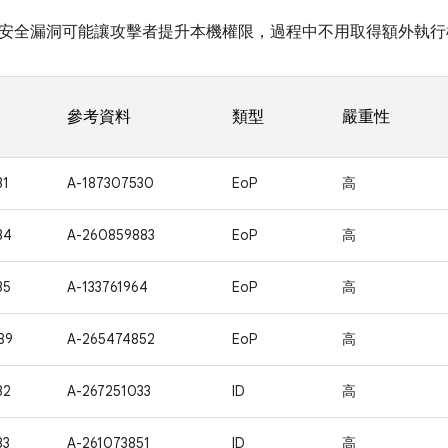
安全漏洞可能讓攻擊者提升本機權限，過程中不用取得額外執行
參考資料
類型
嚴重性
31
A-187307530
EoP
高
34
A-260859883
EoP
高
35
A-133761964
EoP
高
89
A-265474852
EoP
高
32
A-267251033
ID
高
33
A-261073851
ID
高