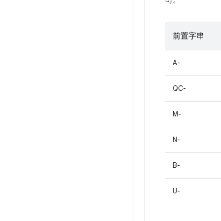
司。
前置字串
A-
QC-
M-
N-
B-
U-