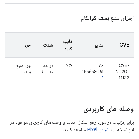
اجزای منبع بسته کوالکام
تایپ
CVE
منابع
شدت
جزء
کنید
CVE-
A-
N/A
در حد
جزء منبع
2020-
155658061
متوسط
بسته
*
11132
وصله های کاربردی
برای جزئیات در مورد رفع اشکال جدید و وصله‌های کاربردی موجود در
این نسخه، به
انجمن Pixel
مراجعه کنید.