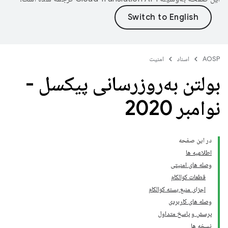
AOSP
اسناد
امنیت
بولتن به‌روزرسانی پیکسل -
نوامبر 2020
در این صفحه
اطلاعیه ها
وصله های امنیتی
قطعات کوالکام
اجزای منبع بسته کوالکام
وصله های کاربردی
پرسش و پاسخ متداول
نسخه ها