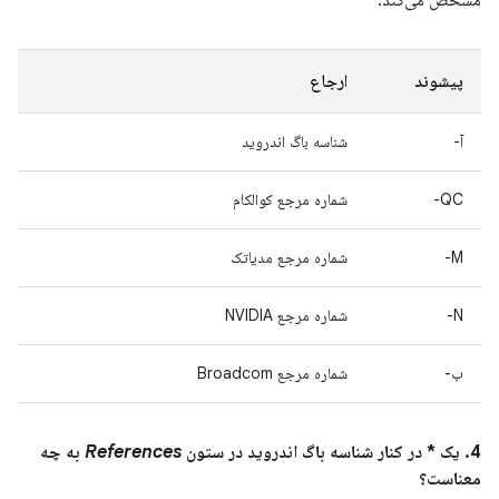
مشخص می‌کند.
پیشوند
ارجاع
آ-
شناسه باگ اندروید
QC-
شماره مرجع کوالکام
M-
شماره مرجع مدیاتک
N-
شماره مرجع NVIDIA
ب-
شماره مرجع Broadcom
4. یک * در کنار شناسه باگ اندروید در ستون
References
به چه
معناست؟