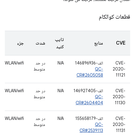
قطعات کوالکام
تایپ
CVE
منابع
شدت
جزء
کنید
CVE-
الف-146896936
N/A
در حد
WLAN/wifi
2020-
QC-
متوسط
CR#2605058
11121
CVE-
الف-146927405
N/A
در حد
WLAN/wifi
2020-
QC-
متوسط
CR#2604404
11130
CVE-
الف-155658179
N/A
در حد
WLAN/wifi
2020-
QC-
متوسط
CR#2539113
11131