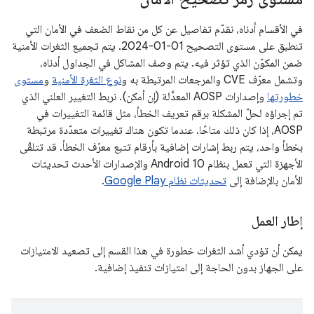
في الأقسام أدناه، نقدّم تفاصيل عن كل من نقاط الضعف في الأمان التي
تنطبق على مستوى التصحيح ‎2024-01-01. يتم تجميع الثغرات الأمنية
ضمن المكوّن الذي تؤثر فيه. يتم وصف المشاكل في الجداول أدناه،
وتشمل معرّف CVE والمرجعات المرتبطة به و
نوع الثغرة الأمنية
و
مستوى
خطورتها
وإصدارات AOSP المعدَّلة (إن أمكن). نربط التغيير العلني الذي
تم إجراؤه لحلّ المشكلة برقم تعريف الخطأ، مثل قائمة التغييرات في
AOSP، إذا كان ذلك متاحًا. عندما تكون هناك تغييرات متعدّدة مرتبطة
بخطأ واحد، يتم ربط إشارات إضافية بأرقام تتبع معرّف الخطأ. قد تتلقّى
الأجهزة التي تعمل بنظام Android 10 والإصدارات الأحدث تحديثات
الأمان بالإضافة إلى
تحديثات نظام Google Play
.
إطار العمل
يمكن أن تؤدي أشد الثغرات خطورة في هذا القسم إلى تصعيد الامتيازات
على الجهاز بدون الحاجة إلى امتيازات تنفيذ إضافية.