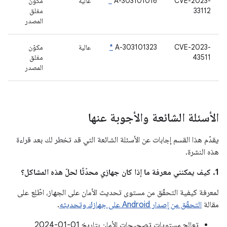
CVE-2023-
A-303101016
*
عالية
مكوّن
33112
مغلق
المصدر
CVE-2023-
A-303101323
*
عالية
مكوّن
43511
مغلق
المصدر
الأسئلة الشائعة والأجوبة عنها
يقدّم هذا القسم إجابات عن الأسئلة الشائعة التي قد تخطر لك بعد قراءة
هذه النشرة.
1. كيف يمكنني معرفة ما إذا كان جهازي محدّثًا لحلّ هذه المشاكل؟
لمعرفة كيفية التحقّق من مستوى تحديث الأمان على الجهاز، اطّلِع على
مقالة
التحقّق من إصدار Android على جهازك وتحديثه
.
تعالج مستويات تصحيحات الأمان بتاريخ 01‏-01‏-2024