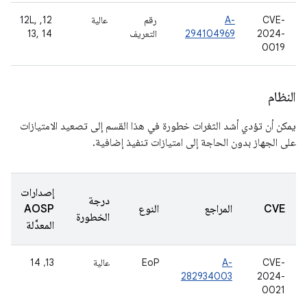
CVE-
A-
رقم
عالية
‫12, 12L,
2024-
294104969
التعريف
13, 14
0019
النظام
يمكن أن تؤدي أشد الثغرات خطورة في هذا القسم إلى تصعيد الامتيازات
على الجهاز بدون الحاجة إلى امتيازات تنفيذ إضافية.
إصدارات
درجة
CVE
المراجع
النوع
AOSP
الخطورة
المعدَّلة
CVE-
A-
EoP
عالية
13، 14
282934003
2024-
0021