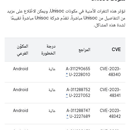
تؤثر هذه الثغرات الأمنية في مكونات Unisoc، ويمكن الاطّلاع على مزيد
من التفاصيل من Unisoc مباشرةً. تقدّم شركة Unisoc مباشرةً تقييمًا
لشدة هذه المشاكل.
درجة
المكوّن
CVE
المراجع
الخطورة
الفرعي
CVE-2023-
A-311290655
عالية
Android
*
U-2228010
48340
CVE-2023-
A-311288752
عالية
Android
*
U-2227052
48341
CVE-2023-
A-311288747
عالية
Android
*
U-2227689
48342