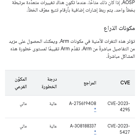
AOSP، إذا كان ذلك متاحًا. عندما تكون هناك تغييرات متعدّدة مرتبطة
بخطأ واحد، يتم ربط إشارات إضافية بأرقام تتبع معرّف الخطأ.
مكونات الذراع
تؤثر هذه الثغرات الأمنية في مكونات Arm، ويمكنك الحصول على مزيد
من التفاصيل مباشرةً من Arm. تقدّم Arm تقييمًا لمستوى خطورة هذه
المشاكل مباشرةً.
درجة
المكوّن
CVE
المراجع
الخطورة
الفرعي
CVE-2023-
A-275619408
عالية
مالي
*
4295
CVE-2023-
A-308188337
عالية
مالي
*
5427