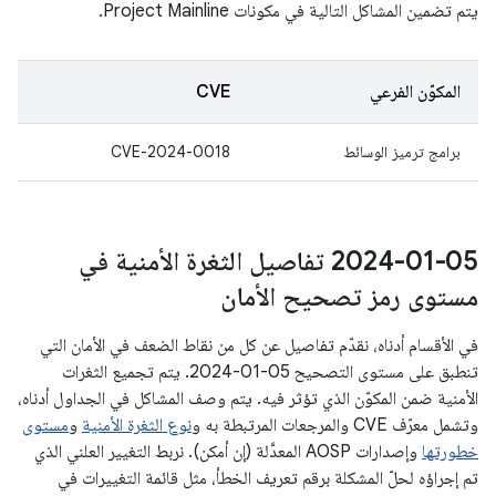
يتم تضمين المشاكل التالية في مكونات Project Mainline.
المكوّن الفرعي
CVE
برامج ترميز الوسائط
CVE-2024-0018
‎2024-01-05 تفاصيل الثغرة الأمنية في
مستوى رمز تصحيح الأمان
في الأقسام أدناه، نقدّم تفاصيل عن كل من نقاط الضعف في الأمان التي
تنطبق على مستوى التصحيح ‎2024-01-05. يتم تجميع الثغرات
الأمنية ضمن المكوّن الذي تؤثر فيه. يتم وصف المشاكل في الجداول أدناه،
وتشمل معرّف CVE والمرجعات المرتبطة به و
نوع الثغرة الأمنية
و
مستوى
خطورتها
وإصدارات AOSP المعدَّلة (إن أمكن). نربط التغيير العلني الذي
تم إجراؤه لحلّ المشكلة برقم تعريف الخطأ، مثل قائمة التغييرات في