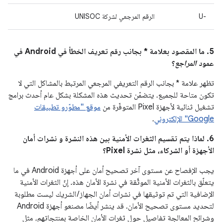
U-‎
الرقم المرجعي لشركة UNISOC
5. ما المقصود بعلامة * بجانب رقم تعريف الخطأ في Android في
عمود
المراجع
؟
تظهر علامة * بجانب الرقم التعريفي المرجعي المرتبط بالمشاكل التي لا
تكون متاحة للجميع. يتضمّن تحديث هذه المشكلة بشكل عام أحدث برامج
تشغيل ثنائية لأجهزة Pixel المتوفّرة من
موقع "مطوّرو تطبيقات
Google" الإلكتروني
.
6. لماذا يتم تقسيم الثغرات الأمنية بين هذه النشرة و نشرات أمان
الأجهزة أو الشركاء، مثل نشرة Pixel؟
يجب الإفصاح عن مستوى آخر تصحيح أمان على أجهزة Android في ما
يتعلّق بالثغرات الأمنية الموثَّقة في نشرة الأمان هذه. إنّ الثغرات الأمنية
الإضافية التي تم توثيقها في نشرات أمان الجهاز / الشريك ليست مطلوبة
لتحديد مستوى تصحيح الأمان. قد ينشر أيضًا مصنعو أجهزة Android
وشرائح المعالجة تفاصيل حول ثغرات الأمان الخاصة بمنتجاتهم، مثل