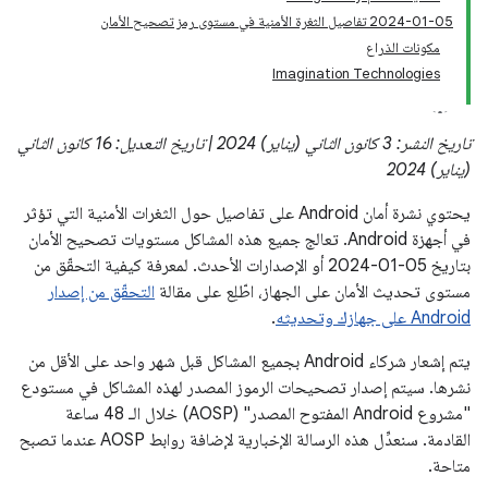
‎2024-01-05 تفاصيل الثغرة الأمنية في مستوى رمز تصحيح الأمان
مكونات الذراع
Imagination Technologies
تاريخ النشر: 3 كانون الثاني (يناير) 2024 | تاريخ التعديل: 16 كانون الثاني
(يناير) 2024
يحتوي نشرة أمان Android على تفاصيل حول الثغرات الأمنية التي تؤثر
في أجهزة Android. تعالج جميع هذه المشاكل مستويات تصحيح الأمان
بتاريخ 05‏-01‏-2024 أو الإصدارات الأحدث. لمعرفة كيفية التحقّق من
مستوى تحديث الأمان على الجهاز، اطّلِع على مقالة
التحقّق من إصدار
Android على جهازك وتحديثه
.
يتم إشعار شركاء Android بجميع المشاكل قبل شهر واحد على الأقل من
نشرها. سيتم إصدار تصحيحات الرموز المصدر لهذه المشاكل في مستودع
"مشروع Android المفتوح المصدر" (AOSP) خلال الـ 48 ساعة
القادمة. سنعدِّل هذه الرسالة الإخبارية لإضافة روابط AOSP عندما تصبح
متاحة.