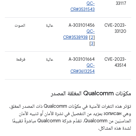
QC-
33117
CR#3531543
CVE-2023-
A-303101456
عالية
الصوت
QC-
33120
CR#3538938
[
2
]
[
3
]
CVE-2023-
A-303101664
عالية
فرقعة
QC-
43514
CR#3613254
مكوّنات Qualcomm المغلقة المصدر
تؤثر هذه الثغرات الأمنية في مكوّنات Qualcomm ذات المصدر المغلق،
وهي описанة بمزيد من التفصيل في نشرة الأمان أو تنبيه الأمان
المناسبَين من Qualcomm. تقدّم شركة Qualcomm مباشرةً تقييمًا
لشدة هذه المشاكل.