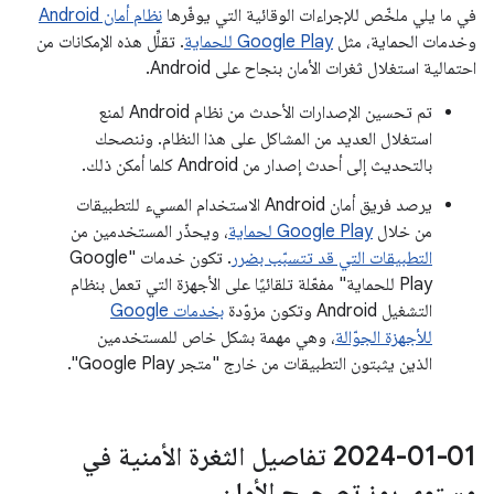
في ما يلي ملخّص للإجراءات الوقائية التي يوفّرها
نظام أمان Android
وخدمات الحماية، مثل
Google Play للحماية
. تقلِّل هذه الإمكانات من
احتمالية استغلال ثغرات الأمان بنجاح على Android.
تم تحسين الإصدارات الأحدث من نظام Android لمنع
استغلال العديد من المشاكل على هذا النظام. وننصحك
بالتحديث إلى أحدث إصدار من Android كلما أمكن ذلك.
يرصد فريق أمان Android الاستخدام المسيء للتطبيقات
من خلال
Google Play لحماية
، ويحذّر المستخدمين من
التطبيقات التي قد تتسبّب بضرر
. تكون خدمات "Google
Play للحماية" مفعّلة تلقائيًا على الأجهزة التي تعمل بنظام
التشغيل Android وتكون مزوّدة
بخدمات Google
للأجهزة الجوّالة
، وهي مهمة بشكل خاص للمستخدمين
الذين يثبتون التطبيقات من خارج "متجر Google Play".
‎2024-01-01 تفاصيل الثغرة الأمنية في
مستوى رمز تصحيح الأمان