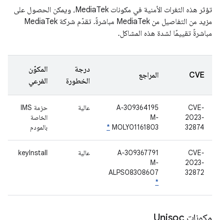
تؤثر هذه الثغرات الأمنية في مكونات MediaTek، ويمكن الحصول على
مزيد من التفاصيل من MediaTek مباشرةً. تقدّم شركة MediaTek
مباشرةً تقييمًا لشدة هذه المشاكل.
درجة
المكوّن
CVE
المراجع
الخطورة
الفرعي
CVE-
A-309364195
عالية
حزمة IMS
2023-
M-
الخاصة
32874
MOLY01161803
*
بالمودم
CVE-
A-309367791
عالية
keyInstall
M-
2023-
ALPS08308607
32872
*
مكونات Unisoc