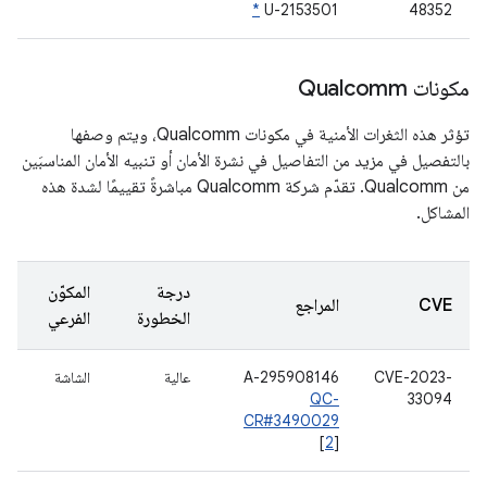
*
U-2153501
48352
مكونات Qualcomm
تؤثر هذه الثغرات الأمنية في مكونات Qualcomm، ويتم وصفها
بالتفصيل في مزيد من التفاصيل في نشرة الأمان أو تنبيه الأمان المناسبَين
من Qualcomm. تقدّم شركة Qualcomm مباشرةً تقييمًا لشدة هذه
المشاكل.
درجة
المكوّن
CVE
المراجع
الخطورة
الفرعي
CVE-2023-
A-295908146
عالية
الشاشة
QC-
33094
CR#3490029
[
2
]