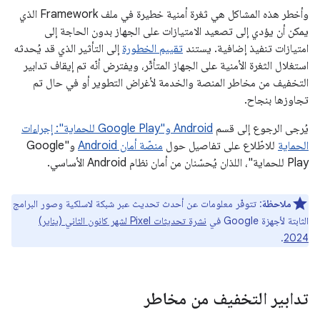
وأخطر هذه المشاكل هي ثغرة أمنية خطيرة في ملف Framework الذي
يمكن أن يؤدي إلى تصعيد الامتيازات على الجهاز بدون الحاجة إلى
امتيازات تنفيذ إضافية. يستند
تقييم الخطورة
إلى التأثير الذي قد يُحدثه
استغلال الثغرة الأمنية على الجهاز المتأثّر، ويفترض أنّه تم إيقاف تدابير
التخفيف من مخاطر المنصة والخدمة لأغراض التطوير أو في حال تم
تجاوزها بنجاح.
يُرجى الرجوع إلى قسم
Android و"Google Play للحماية": إجراءات
الحماية
للاطّلاع على تفاصيل حول
منصّة أمان Android
و"Google
Play للحماية"، اللذان يُحسّنان من أمان نظام Android الأساسي.
ملاحظة
: تتوفّر معلومات عن أحدث تحديث عبر شبكة لاسلكية وصور البرامج
الثابتة لأجهزة Google في
نشرة تحديثات Pixel لشهر كانون الثاني (يناير)
.
2024
تدابير التخفيف من مخاطر