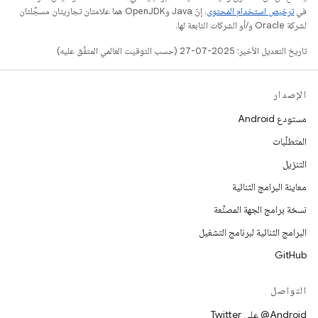
في
ترخيص استخدام المحتوى
. إنّ Java وOpenJDK هما علامتان تجاريتان مسجَّلتان
لشركة Oracle و/أو الشركات التابعة لها.
تاريخ التعديل الأخير: 2025-07-27 (حسب التوقيت العالمي المتفَّق عليه)
الإصدار
مستودع Android
المتطلّبات
التنزيل
معاينة البرامج الثنائية
نسخة برامج الجهة المصنِّعة
البرامج الثنائية لبرنامج التشغيل
GitHub
التواصل
‎@Android على Twitter