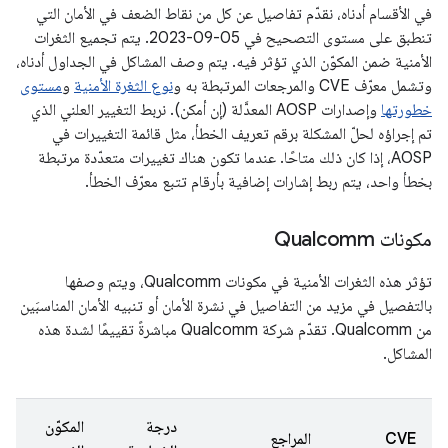
في الأقسام أدناه، نقدّم تفاصيل عن كل من نقاط الضعف في الأمان التي
تنطبق على مستوى التصحيح في 05‏-09‏-2023. يتم تجميع الثغرات
الأمنية ضمن المكوّن الذي تؤثر فيه. يتم وصف المشاكل في الجداول أدناه،
وتشمل معرّف CVE والمرجعات المرتبطة به و
نوع الثغرة الأمنية
و
مستوى
خطورتها
وإصدارات AOSP المعدَّلة (إن أمكن). نربط التغيير العلني الذي
تم إجراؤه لحلّ المشكلة برقم تعريف الخطأ، مثل قائمة التغييرات في
AOSP، إذا كان ذلك متاحًا. عندما تكون هناك تغييرات متعدّدة مرتبطة
بخطأ واحد، يتم ربط إشارات إضافية بأرقام تتبع معرّف الخطأ.
مكونات Qualcomm
تؤثر هذه الثغرات الأمنية في مكونات Qualcomm، ويتم وصفها
بالتفصيل في مزيد من التفاصيل في نشرة الأمان أو تنبيه الأمان المناسبَين
من Qualcomm. تقدّم شركة Qualcomm مباشرةً تقييمًا لشدة هذه
المشاكل.
درجة
المكوّن
CVE
المراجع