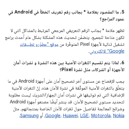
5. ما المقصود بعلامة * بجانب رقم تعريف الخطأ في Android في
عمود
المراجع
؟
تظهر علامة * بجانب الرقم التعريفي المرجعي المرتبط بالمشاكل التي لا
تكون متاحة للجميع. يتضمّن تحديث هذه المشكلة بشكل عام أحدث برامج
تشغيل ثنائية لأجهزة Pixel المتوفّرة من
موقع "مطوّرو تطبيقات
Google" الإلكتروني
.
6. لماذا يتم تقسيم الثغرات الأمنية بين هذه النشرة و نشرات أمان
الأجهزة أو الشركاء، مثل نشرة Pixel؟
يجب الإفصاح عن مستوى آخر تصحيح أمان على أجهزة Android في ما
يتعلّق بالثغرات الأمنية الموثَّقة في نشرة الأمان هذه. إنّ الثغرات الأمنية
الإضافية التي تم توثيقها في نشرات أمان الجهاز / الشريك ليست مطلوبة
لتحديد مستوى تصحيح الأمان. قد ينشر أيضًا مصنعو أجهزة Android
وشرائح المعالجة تفاصيل حول ثغرات الأمان الخاصة بمنتجاتهم، مثل
Nokia
،
Motorola
،
LGE
،
Huawei
،
Google
، أو
Samsung
.