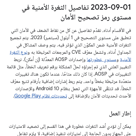
‎2023-09-01 تفاصيل الثغرة الأمنية في
مستوى رمز تصحيح الأمان
في الأقسام أدناه، نقدّم تفاصيل عن كل من نقاط الضعف في الأمان التي
تنطبق على مستوى التصحيح في 1 أيلول (سبتمبر) 2023. يتم تجميع
الثغرات الأمنية ضمن المكوّن الذي تؤثر فيه. يتم وصف المشاكل في
الجداول أدناه، وتشمل معرّف CVE والمرجعات المرتبطة به و
نوع الثغرة
الأمنية
و
مستوى خطورتها
وإصدارات AOSP المعدَّلة (إن أمكن). نربط
التغيير العلني الذي تم إجراؤه لحلّ المشكلة برقم تعريف الخطأ، مثل قائمة
التغييرات في AOSP، إذا كان ذلك متاحًا. عندما تكون هناك تغييرات
متعدّدة مرتبطة بخطأ واحد، يتم ربط إشارات إضافية بأرقام تتبع معرّف
الخطأ. قد تتلقّى الأجهزة التي تعمل بنظام Android 10 والإصدارات
الأحدث تحديثات الأمان بالإضافة إلى
تحديثات نظام Google Play
.
إطار العمل
يمكن أن تؤدي أشد الثغرات خطورة في هذا القسم إلى تصعيد الامتيازات
على الجهاز بدون الحاجة إلى امتيازات تنفيذ إضافية. لا يلزم تفاعل