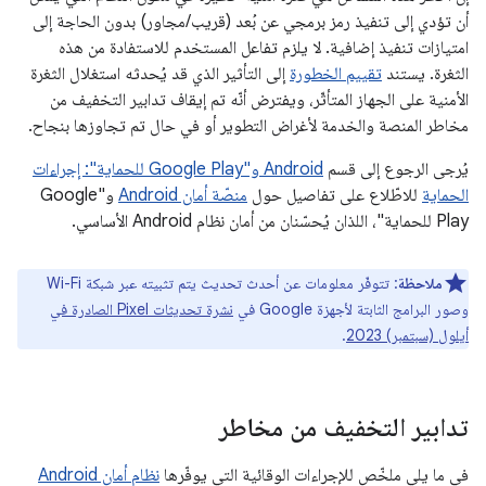
أن تؤدي إلى تنفيذ رمز برمجي عن بُعد (قريب/مجاور) بدون الحاجة إلى
امتيازات تنفيذ إضافية. لا يلزم تفاعل المستخدم للاستفادة من هذه
الثغرة. يستند
تقييم الخطورة
إلى التأثير الذي قد يُحدثه استغلال الثغرة
الأمنية على الجهاز المتأثّر، ويفترض أنّه تم إيقاف تدابير التخفيف من
مخاطر المنصة والخدمة لأغراض التطوير أو في حال تم تجاوزها بنجاح.
يُرجى الرجوع إلى قسم
Android و"Google Play للحماية": إجراءات
الحماية
للاطّلاع على تفاصيل حول
منصّة أمان Android
و"Google
Play للحماية"، اللذان يُحسّنان من أمان نظام Android الأساسي.
ملاحظة
: تتوفّر معلومات عن أحدث تحديث يتم تثبيته عبر شبكة Wi-Fi
وصور البرامج الثابتة لأجهزة Google في
نشرة تحديثات Pixel الصادرة في
أيلول (سبتمبر) 2023
.
تدابير التخفيف من مخاطر
في ما يلي ملخّص للإجراءات الوقائية التي يوفّرها
نظام أمان Android