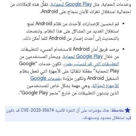
وخدمات الحماية، مثل
Google Play للحماية
. تقلِّل هذه الإمكانات من
احتمالية استغلال ثغرات الأمان بنجاح على Android.
تم تحسين الإصدارات الأحدث من نظام Android لمنع
استغلال العديد من المشاكل على هذا النظام. وننصحك
بالتحديث إلى أحدث إصدار من Android كلما أمكن ذلك.
يرصد فريق أمان Android الاستخدام المسيء للتطبيقات
من خلال
Google Play لحماية
، ويحذّر المستخدمين من
التطبيقات التي قد تتسبّب بضرر
. تكون خدمات "Google
Play للحماية" مفعّلة تلقائيًا على الأجهزة التي تعمل بنظام
التشغيل Android وتكون مزوّدة
بخدمات Google
للأجهزة الجوّالة
، وهي مهمة بشكل خاص للمستخدمين
الذين يثبتون التطبيقات من خارج "متجر Google Play".
ملاحظة
: هناك مؤشرات على أنّ الثغرة الأمنية CVE-2023-35674 قد تكون
قيد استغلال محدود ومستهدف.