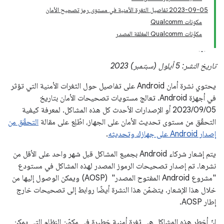
‎2023-09-05 تفاصيل الثغرة الأمنية في مستوى رمز تصحيح الأمان
مكونات Qualcomm
مكوّنات Qualcomm المغلقة المصدر
تاريخ النشر: 5 أيلول (سبتمبر) 2023
يحتوي نشرة أمان Android على تفاصيل حول الثغرات الأمنية التي تؤثر
في أجهزة Android. تعالج مستويات تصحيحات الأمان بتاريخ
05‏/09‏/2023 أو الإصدارات الأحدث كل هذه المشاكل. لمعرفة كيفية
التحقّق من مستوى تحديث الأمان على الجهاز، اطّلِع على مقالة
التحقّق من
إصدار Android على جهازك وتحديثه
.
يتم إشعار شركاء Android بجميع المشاكل قبل شهر واحد على الأقل من
نشرها. تم إصدار تصحيحات الرموز المصدر لهذه المشاكل في مستودع
"مشروع Android المفتوح المصدر" ‏ (AOSP) ويمكن الوصول إليها من
خلال هذا الإشعار. يتضمّن هذا النشرة أيضًا روابط إلى تصحيحات خارج
إطار AOSP.
إنّ أخطر هذه المشاكل هي ثغرة أمنية خطيرة في مكوّن النظام التي يمكن