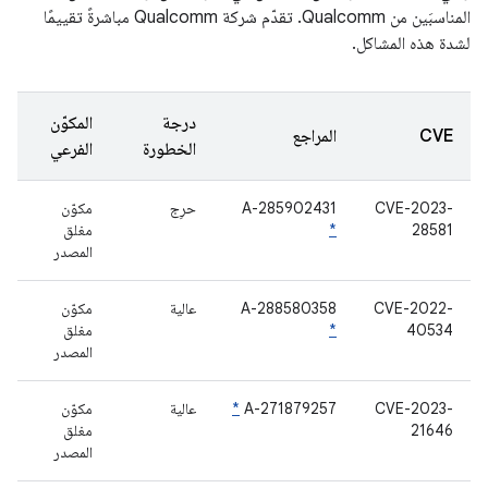
المناسبَين من Qualcomm. تقدّم شركة Qualcomm مباشرةً تقييمًا
لشدة هذه المشاكل.
درجة
المكوّن
CVE
المراجع
الخطورة
الفرعي
CVE-2023-
A-285902431
حرِج
مكوّن
28581
*
مغلق
المصدر
CVE-2022-
A-288580358
عالية
مكوّن
40534
*
مغلق
المصدر
CVE-2023-
A-271879257
*
عالية
مكوّن
21646
مغلق
المصدر