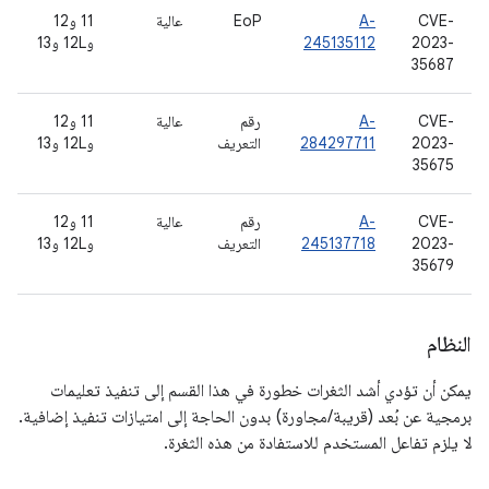
CVE-
A-
EoP
عالية
11 و12
2023-
245135112
و12L و13
35687
CVE-
A-
رقم
عالية
11 و12
2023-
284297711
التعريف
و12L و13
35675
CVE-
A-
رقم
عالية
11 و12
2023-
245137718
التعريف
و12L و13
35679
النظام
يمكن أن تؤدي أشد الثغرات خطورة في هذا القسم إلى تنفيذ تعليمات
برمجية عن بُعد (قريبة/مجاورة) بدون الحاجة إلى امتيازات تنفيذ إضافية.
لا يلزم تفاعل المستخدم للاستفادة من هذه الثغرة.