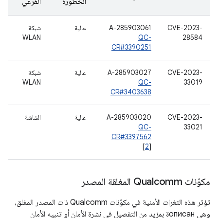
الخطورة
الفرعي
CVE-2023-
A-285903061
عالية
شبكة
WLAN
QC-
28584
CR#3390251
CVE-2023-
A-285903027
عالية
شبكة
WLAN
QC-
33019
CR#3403638
CVE-2023-
A-285903020
عالية
الشاشة
QC-
33021
CR#3397562
[
2
]
مكوّنات Qualcomm المغلقة المصدر
تؤثر هذه الثغرات الأمنية في مكوّنات Qualcomm ذات المصدر المغلق،
وهي описанة بمزيد من التفصيل في نشرة الأمان أو تنبيه الأمان