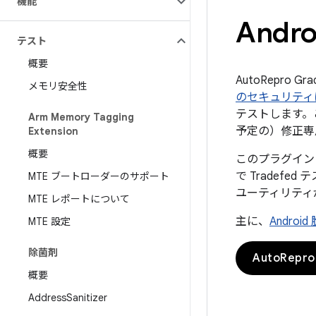
機能
Andr
テスト
概要
AutoRepro G
メモリ安全性
のセキュリティ
テストします。
Arm Memory Tagging
予定の）修正専
Extension
概要
このプラグインにより
で Tradef
MTE ブートローダーのサポート
ユーティリティ
MTE レポートについて
主に、
Andro
MTE 設定
除菌剤
AutoRe
概要
Address
Sanitizer