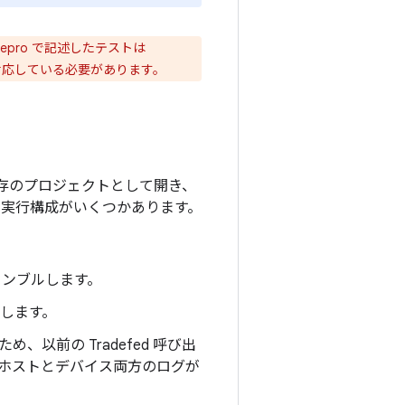
oRepro で記述したテストは
 に対応している必要があります。
を既存のプロジェクトとして開き、
io の実行構成がいくつかあります。
アセンブルします。
ルします。
、以前の Tradefed 呼び出
す。ホストとデバイス両方のログが