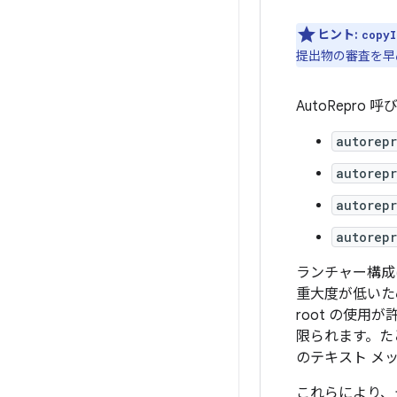
ヒント:
copyI
提出物の審査を早
AutoRepro 
autorep
autorep
autorepr
autorepr
ランチャー構成
重大度が低いた
root の使用
限られます。たと
のテキスト メ
これらにより、テ