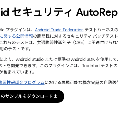
oid セキュリティ Auto
Rep
radle プラグインは、
Android Trade Federation
テストハーネスの
に関する公開情報
の脆弱性に対するセキュリティ パッチテストです
これらのテストは、共通脆弱性識別子（CVE）に関連付けら
用のテストです。
、Android Studio または標準の Android SDK を使用し
ed テストを開発できます。このプラグインには、Tradefed テ
が含まれています。
id 脆弱性報奨金プログラム
における再現可能な概念実証の自動送
download
pro のサンプルをダウンロード