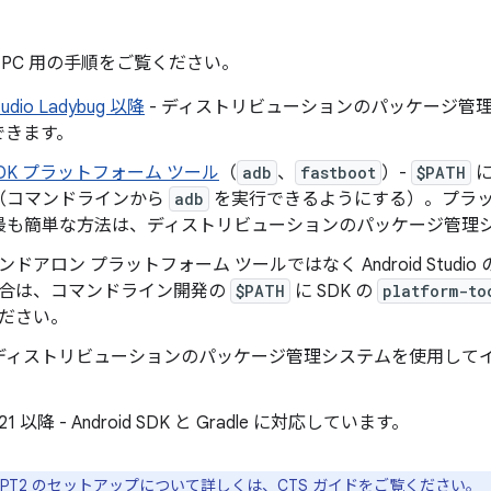
nux PC 用の手順をご覧ください。
Studio Ladybug 以降
- ディストリビューションのパッケージ管
できます。
d SDK プラットフォーム ツール
（
adb
、
fastboot
）-
$PATH
に
（コマンドラインから
adb
を実行できるようにする）。プラッ
最も簡単な方法は、ディストリビューションのパッケージ管理
ンドアロン プラットフォーム ツールではなく Android Studio の
合は、コマンドライン開発の
$PATH
に SDK の
platform-to
ださい。
 ディストリビューションのパッケージ管理システムを使用して
K 21 以降 - Android SDK と Gradle に対応しています。
AAPT2 のセットアップについて詳しくは、
CTS ガイド
をご覧ください。