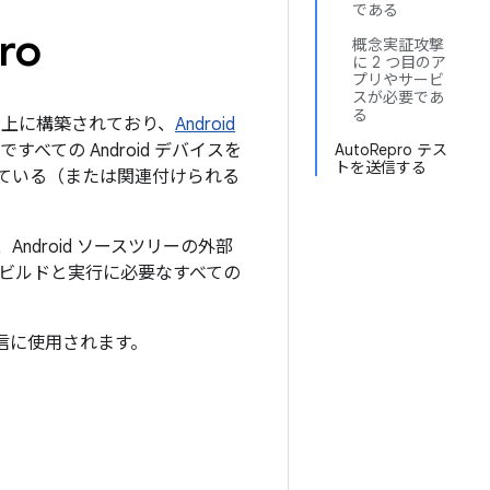
である
ro
概念実証攻撃
に 2 つ目のア
プリやサービ
スが必要であ
る
上に構築されており、
Android
べての Android デバイスを
AutoRepro テス
トを送信する
れている（または関連付けられる
て、Android ソースツリーの外部
ストのビルドと実行に必要なすべての
信に使用されます。