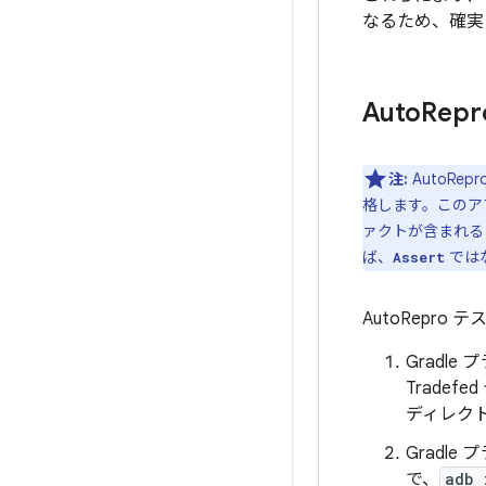
なるため、確実
Auto
Rep
注:
AutoR
格します。このア
ァクトが含まれる
ば、
ではな
Assert
AutoRepro
Gradle
Trade
ディレク
Gradle
で、
adb 