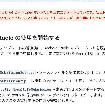
epro は 64 ビット Linux マシンだけを正式にサポートしています。Aut
たは macOS でビルドおよび実行することもできますが、提出用に Linux
 Studio の使用を開始する
ンプレートの解凍後に、Android Studio でディレクトリ
期が完了するまで待機します。事前に設定された Android Stud
eSubmissionSources
- ソースファイルを提出物の zip 用に
SubmissionZip
- 提出物の zip をアップロード用にアセンブ
ocationResultsToSubmission
- 審査プロセスをサポートするため
 AutoRepro の提出物のソース ディレクトリにコピーしま
このタスクの実行前後の内容が審査されます。