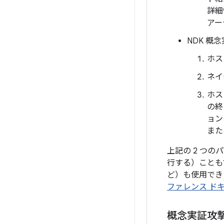
詳細
アー
NDK 概念
ホス
ネイ
ホス
の終
ョン
また
上記の 2 つ
行する）ことも
ど）も使用でき
ファレンス ド
概念実証攻