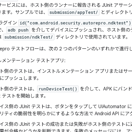
ービスには、ホスト側のランナーに報告される JUnit アサ
きます。サンプルでは、
submission/appTest/
とディレクト
 プラグイン
id("com.android.security.autorepro.ndktest")
で、
adb push
を介してデバイスにプッシュされ、ホスト側の
は
submission/ndkTest/
ディレクトリで使用されています。
oRepro テストフローは、次の 2 つのパターンのいずれかで進行
メンテーション テストアプリ:
ト側のテストは、インストルメンテーション アプリまたはサービ
にプッシュします。
ト側のテストは、
runDeviceTest()
を介して、APK にバン
nit テストを開始します。
イス側の JUnit テストは、ボタンをタップして UIAutomat
リティの脆弱性を明らかにするような方法で Android API に
イス側の JUnit テストの成功または失敗がホスト側のテスト
果が合格かどうかを判断できます。失敗のメッセージには、ア