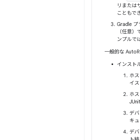
リまたはサ
こともで
Gradle
（任意）
ンプルで
一般的な Aut
インストル
ホス
イス
ホス
JU
デバ
キュ
デバ
ト結