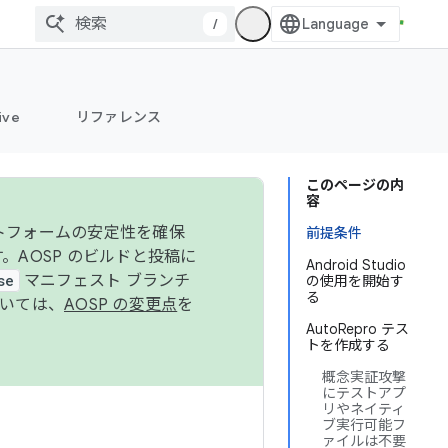
/
ive
リファレンス
このページの内
容
ットフォームの安定性を確保
前提条件
す。AOSP のビルドと投稿に
Android Studio
se
マニフェスト ブランチ
の使用を開始す
る
ついては、
AOSP の変更点
を
AutoRepro テス
トを作成する
概念実証攻撃
にテストアプ
リやネイティ
ブ実行可能フ
ァイルは不要