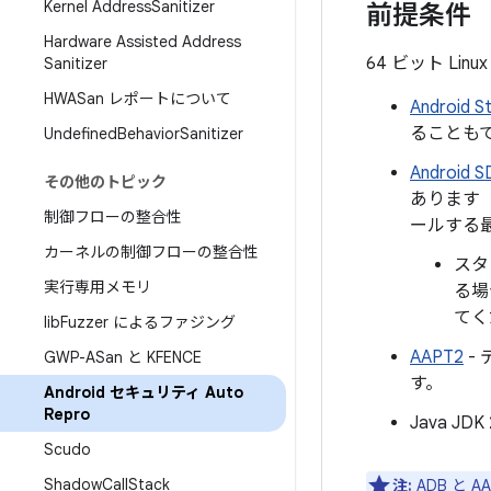
Kernel Address
Sanitizer
前提条件
Hardware Assisted Address
64 ビット Li
Sanitizer
HWASan レポートについて
Android 
ることも
Undefined
Behavior
Sanitizer
Androi
その他のトピック
あります
制御フローの整合性
ールする
カーネルの制御フローの整合性
スタ
実行専用メモリ
る場
てく
lib
Fuzzer によるファジング
AAPT2
-
GWP-ASan と KFENCE
す。
Android セキュリティ Auto
Repro
Java JD
Scudo
Shadow
Call
Stack
注:
ADB と 