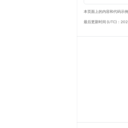
本页面上的内容和代码示
最后更新时间 (UTC)：2025
构建
Android 代码库
要求
下载
预览二进制文件
出厂映像
驱动程序二进制文件
GitHub