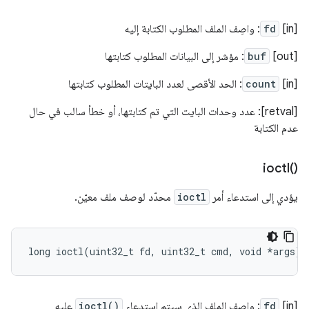
[in]
fd
: واصِف الملف المطلوب الكتابة إليه
[out]
buf
: مؤشر إلى البيانات المطلوب كتابتها
[in]
count
: الحد الأقصى لعدد البايتات المطلوب كتابتها
[retval]: عدد وحدات البايت التي تم كتابتها، أو خطأ سالب في حال
عدم الكتابة
ioctl(
)‎
يؤدي إلى استدعاء أمر
ioctl
محدّد لوصف ملف معيّن.
long
ioctl
(
uint32_t
fd
,
uint32_t
cmd
,
void
*
args
);
[in]
fd
: واصِف الملف الذي سيتم استدعاء
ioctl()
عليه