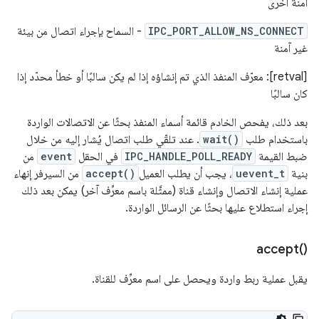
آمنة أخرى
IPC_PORT_ALLOW_NS_CONNECT
- السماح بإجراء اتصال من بيئة
غير آمنة
[retval]: معرّف المنفذ الذي تم إنشاؤه إذا لم يكن سالبًا أو خطأ محدّد إذا
كان سالبًا
بعد ذلك، يفحص الخادم قائمة أسماء المنفذ بحثًا عن الاتصالات الواردة
باستخدام طلب
wait()
. عند تلقّي طلب اتصال يُشار إليه من خلال
ضبط القيمة
IPC_HANDLE_POLL_READY
في الحقل
event
من
بنية
uevent_t
، يجب أن يطلب العميل
accept()
من السيرفر إنهاء
عملية إنشاء الاتصال وإنشاء قناة (ممثَّلة باسم معرِّف آخر) يمكن بعد ذلك
إجراء استطلاع عليها بحثًا عن الرسائل الواردة.
accept(
)‎
يقبل عملية ربط واردة ويحصل على اسم معرِّف للقناة.