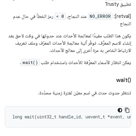
تطبيق Trusty
[retval]:
NO_ERROR
عند النجاح،
< 0
رمز الخطأ في حال عدم
النجاح
يكون هذا الطلب مفيدًا لمعالجة الأحداث عند حدوثها في وقت لاحق بعد
إنشاء الاسم المعرِّف. توفّر آلية معالجة الأحداث المعرّف وملف تعريف
الارتباط الخاص به مرة أخرى إلى معالج الأحداث.
يمكن انتظار الأسماء المعرِّفة للأحداث باستخدام طلب
wait()
.
wait(
)‎
تنتظر حدوث حدث في اسم معيّن لفترة زمنية محدّدة.
long
wait
(
uint32_t
handle_id
,
uevent_t
*
event
,
uns