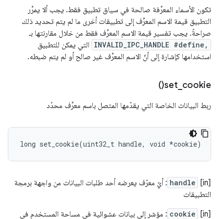
تكون الأسماء المعرِّفة صالحة في سياق تطبيق فقط. يجب ألا يمرِّر
التطبيق قيمة الاسم المعرِّف إلى تطبيقات أخرى ما لم يتم تحديد ذلك
صراحةً. يجب تفسير قيمة الاسم المعرِّف فقط من خلال مقارنتها بـ
INVALID_IPC_HANDLE #define,
التي يمكن للتطبيق
استخدامها كإشارة إلى أنّ الاسم المعرِّف غير صالح أو لم يتم ضبطه.
)
set_cookie(
ربط البيانات الخاصة التي يقدّمها المتصل باسم معرِّف محدّد
long
set_cookie
(
uint32_t
handle
,
void
*
cookie
)
[in]
handle
: أيّ معرّف يعرضه أحد طلبات البيانات من واجهة برمجة
التطبيقات
‫[in]
cookie
: مؤشر إلى بيانات عشوائية في مساحة المستخدم في