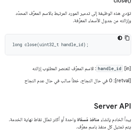
close(
)‎
تؤدي هذه الوظيفة إلى تدمير المورد المرتبط بالاسم المعرِّف المحدّد
وإزالته من جدول الأسماء المعرِّفة.
long
close
(
uint32_t
handle_id
);
[in]
handle_id
: الاسم المعرِّف للعنصر المطلوب إزالته
[retval]: 0 في حال النجاح، خطأ سالب في حال عدم النجاح
Server API
يبدأ الخادم بإنشاء
منافذ مُسمّاة
واحدة أو أكثر تمثّل نقاط نهاية الخدمة.
يتم تمثيل كل منفذ باسم معرِّف.