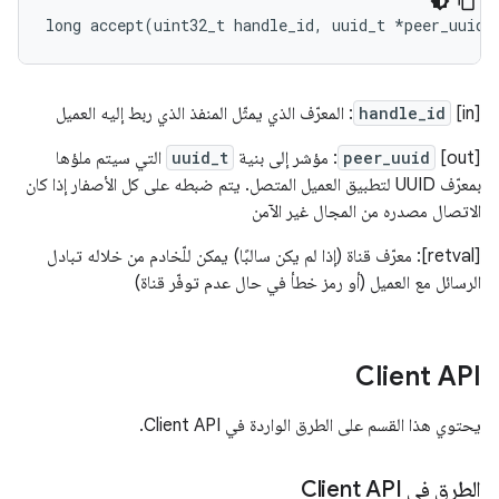
long
accept
(
uint32_t
handle_id
,
uuid_t
*
peer_uuid
)
[in]
handle_id
: المعرّف الذي يمثّل المنفذ الذي ربط إليه العميل
[out]
peer_uuid
: مؤشر إلى بنية
uuid_t
التي سيتم ملؤها
بمعرّف UUID لتطبيق العميل المتصل. يتم ضبطه على كل الأصفار إذا كان
الاتصال مصدره من المجال غير الآمن
[retval]: معرّف قناة (إذا لم يكن سالبًا) يمكن للّخادم من خلاله تبادل
الرسائل مع العميل (أو رمز خطأ في حال عدم توفّر قناة)
Client API
يحتوي هذا القسم على الطرق الواردة في Client API.
الطرق في Client API