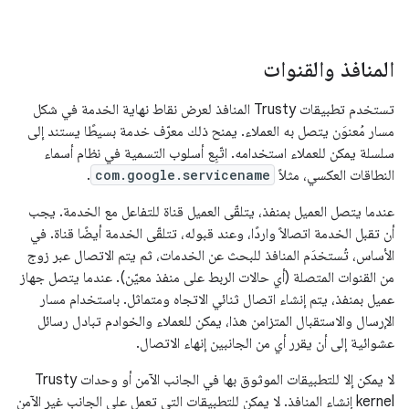
المنافذ والقنوات
تستخدم تطبيقات Trusty المنافذ لعرض نقاط نهاية الخدمة في شكل
مسار مُعنوَن يتصل به العملاء. يمنح ذلك معرّف خدمة بسيطًا يستند إلى
سلسلة يمكن للعملاء استخدامه. اتّبِع أسلوب التسمية في نظام أسماء
النطاقات العكسي، مثلاً
com.google.servicename
.
عندما يتصل العميل بمنفذ، يتلقّى العميل قناة للتفاعل مع الخدمة. يجب
أن تقبل الخدمة اتصالاً واردًا، وعند قبوله، تتلقّى الخدمة أيضًا قناة. في
الأساس، تُستخدَم المنافذ للبحث عن الخدمات، ثم يتم الاتصال عبر زوج
من القنوات المتصلة (أي حالات الربط على منفذ معيّن). عندما يتصل جهاز
عميل بمنفذ، يتم إنشاء اتصال ثنائي الاتجاه ومتماثل. باستخدام مسار
الإرسال والاستقبال المتزامن هذا، يمكن للعملاء والخوادم تبادل رسائل
عشوائية إلى أن يقرر أي من الجانبين إنهاء الاتصال.
لا يمكن إلا للتطبيقات الموثوق بها في الجانب الآمن أو وحدات Trusty
kernel إنشاء المنافذ. لا يمكن للتطبيقات التي تعمل على الجانب غير الآمن