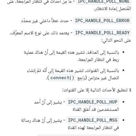
IPC_HANDLE_POLL_NONE
- ما مِن أحداث في انتظار المراجعة، على
المُتصل إعادة الانتظار.
IPC_HANDLE_POLL_ERROR
- حدث خطأ داخلي غير محدّد
IPC_HANDLE_POLL_READY
- يعتمد ذلك على نوع الاسم المعرِّف،
على النحو التالي:
بالنسبة إلى المنافذ، تشير هذه القيمة إلى أنّ هناك عملية
ربط في انتظار المراجعة.
بالنسبة إلى القنوات، تشير هذه القيمة إلى أنّه تمّ إنشاء
اتصال غير متزامن (راجِع
connect()
).
لا تنطبق الأحداث التالية إلا على القنوات:
IPC_HANDLE_POLL_HUP
- يشير إلى أنّ أحد
المستخدمين قد أغلق القناة
IPC_HANDLE_POLL_MSG
- يشير إلى أنّ هناك رسالة
في انتظار المراجعة لهذه القناة