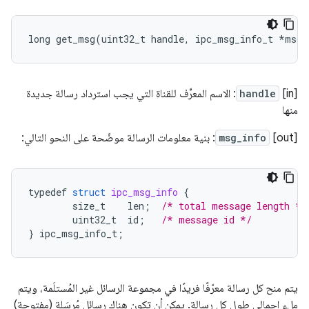
long
get_msg
(
uint32_t
handle
,
ipc_msg_info_t
*
msg_
‫[in]
handle
: الاسم المعرِّف للقناة التي يجب استرداد رسالة جديدة
منها
[out]
msg_info
: بنية معلومات الرسالة موضّحة على النحو التالي:
typedef
struct
ipc_msg_info
{
size_t
len
;
/* total message length */
uint32_t
id
;
/* message id */
}
ipc_msg_info_t
;
يتم منح كل رسالة معرّفًا فريدًا في مجموعة الرسائل غير المُستلَمة، ويتم
ملء إجمالي طول كل رسالة. يمكن أن تكون هناك رسائل مُرسَلة (مفتوحة)