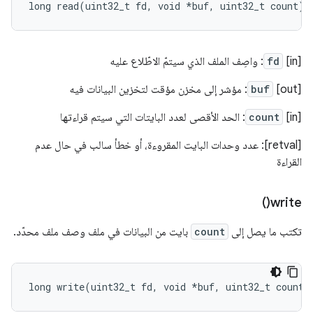
long
read
(
uint32_t
fd
,
void
*
buf
,
uint32_t
count
);
[in]
fd
: واصِف الملف الذي سيتمّ الاطّلاع عليه
[out]
buf
: مؤشر إلى مخزن مؤقت لتخزين البيانات فيه
[in]
count
: الحد الأقصى لعدد البايتات التي سيتم قراءتها
[retval]: عدد وحدات البايت المقروءة، أو خطأ سالب في حال عدم
القراءة
)
write(
تكتب ما يصل إلى
count
بايت من البيانات في ملف وصف ملف محدّد.
long
write
(
uint32_t
fd
,
void
*
buf
,
uint32_t
count
)