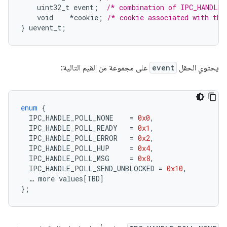
uint32_t
event
;
/* combination of IPC_HANDLE_
void
*
cookie
;
/* cookie associated with thi
}
uevent_t
;
يحتوي الحقل
event
على مجموعة من القيم التالية:
enum
{
IPC_HANDLE_POLL_NONE
=
0x0
,
IPC_HANDLE_POLL_READY
=
0x1
,
IPC_HANDLE_POLL_ERROR
=
0x2
,
IPC_HANDLE_POLL_HUP
=
0x4
,
IPC_HANDLE_POLL_MSG
=
0x8
,
IPC_HANDLE_POLL_SEND_UNBLOCKED
=
0x10
,
…
more
values
[
TBD
]
};