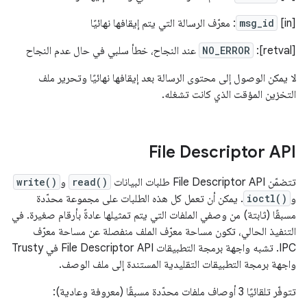
[in]
msg_id
: معرّف الرسالة التي يتم إيقافها نهائيًا
[retval]:
NO_ERROR
عند النجاح، خطأ سلبي في حال عدم النجاح
لا يمكن الوصول إلى محتوى الرسالة بعد إيقافها نهائيًا وتحرير ملف
التخزين المؤقت الذي كانت تشغله.
File Descriptor API
تتضمّن File Descriptor API طلبات البيانات
read()
و
write()
و
ioctl()
. يمكن أن تعمل كل هذه الطلبات على مجموعة محدّدة
مسبقًا (ثابتة) من وصفي الملفات التي يتم تمثيلها عادةً بأرقام صغيرة. في
التنفيذ الحالي، تكون مساحة معرّف الملف منفصلة عن مساحة معرّف
IPC. تشبه واجهة برمجة التطبيقات File Descriptor API في Trusty
واجهة برمجة التطبيقات التقليدية المستندة إلى ملف الوصف.
تتوفّر تلقائيًا 3 أوصاف ملفات محدّدة مسبقًا (معروفة وعادية):