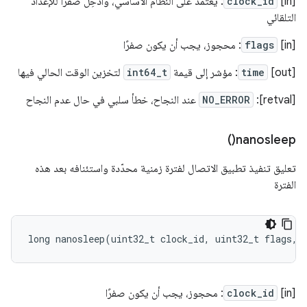
‫[in]
clock_id
: يعتمد على النظام الأساسي، وأدخِل صفرًا للإعداد
التلقائي
‫[in]
flags
: محجوز، يجب أن يكون صفرًا
[out]
time
: مؤشر إلى قيمة
int64_t
لتخزين الوقت الحالي فيها
[retval]:
NO_ERROR
عند النجاح، خطأ سلبي في حال عدم النجاح
)
nanosleep(
تعليق تنفيذ تطبيق الاتصال لفترة زمنية محدّدة واستئنافه بعد هذه
الفترة
long
nanosleep
(
uint32_t
clock_id
,
uint32_t
flags
,
‫[in]
clock_id
: محجوز، يجب أن يكون صفرًا