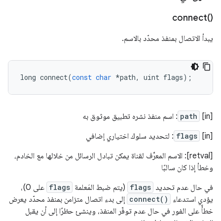
connect(
)‎
يبدأ الاتصال بمنفذ محدّد بالاسم.
long
connect
(
const
char
*
path
,
uint
flags
);
[in]
path
: اسم منفذ نشره تطبيق موثوق به
‫[in]
flags
: لتحديد سلوك اختياري إضافي
[retval]: الاسم المعرِّف لقناة يمكن تبادل الرسائل من خلالها مع الخادم،
وخطأ إذا كان سالبًا
في حال عدم تحديد
flags
(يتم ضبط المَعلمة
flags
على 0)،
يؤدي استدعاء
connect()
إلى بدء اتصال متزامن بمنفذ محدّد يعرض
خطأً على الفور في حال عدم توفّر المنفذ، وينشئ حظرًا إلى أن يقبل