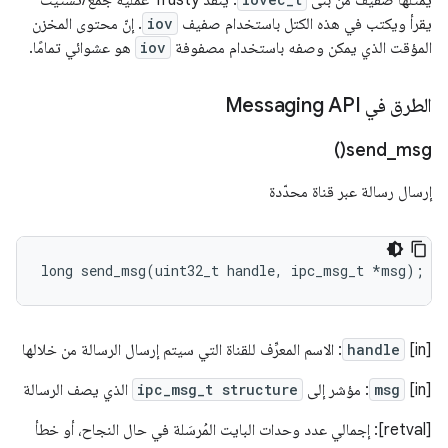
يمثّلها صفيف من بنى
. ينفِّذ Trusty عملية جمع/تشتيت
يقرأ ويكتب في هذه الكتل باستخدام صفيف
iov
. إنّ محتوى المخزن
المؤقت الذي يمكن وصفه باستخدام مصفوفة
iov
هو عشوائي تمامًا.
الطرق في Messaging API
)
send_msg(
إرسال رسالة عبر قناة محدّدة
long
send_msg
(
uint32_t
handle
,
ipc_msg_t
*
msg
);
‫[in]
handle
: الاسم المعرِّف للقناة التي سيتم إرسال الرسالة من خلالها
‫[in]
msg
: مؤشر إلى
ipc_msg_t structure
الذي يصف الرسالة
[retval]: إجمالي عدد وحدات البايت المُرسَلة في حال النجاح، أو خطأ