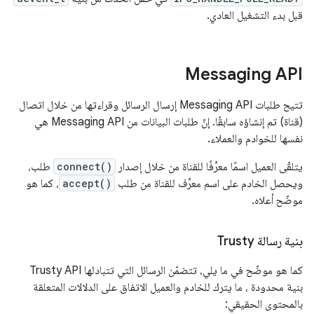
قبل بدء التشغيل العادي.
Messaging API
تتيح طلبات Messaging API إرسال الرسائل وقراءتها من خلال اتصال
(قناة) تم إنشاؤه سابقًا. إنّ طلبات البيانات من Messaging API هي
نفسها للخوادم والعملاء.
يتلقّى العميل اسمًا معرِّفًا للقناة من خلال إصدار
connect()
طلب،
ويحصل الخادم على اسم معرِّف للقناة من طلب
accept()
، كما هو
موضّح أعلاه.
بنية رسالة Trusty
كما هو موضّح في ما يلي، تتضمّن الرسائل التي تتبادلها Trusty API
بنية محدودة ، ما يترك للخادم والعميل الاتفاق على الدلالات المتعلقة
بالمحتوى الحقيقي: