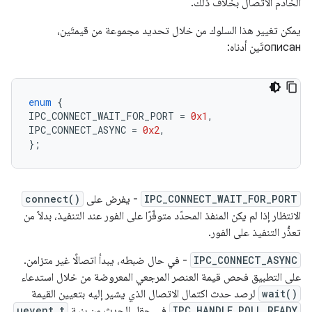
الخادم الاتصال بخلاف ذلك.
يمكن تغيير هذا السلوك من خلال تحديد مجموعة من قيمتَين،
описанتَين أدناه:
enum
{
IPC_CONNECT_WAIT_FOR_PORT
=
0x1
,
IPC_CONNECT_ASYNC
=
0x2
,
};
IPC_CONNECT_WAIT_FOR_PORT
- يفرض على
connect()
الانتظار إذا لم يكن المنفذ المحدّد متوفّرًا على الفور عند التنفيذ، بدلاً من
تعذُّر التنفيذ على الفور.
IPC_CONNECT_ASYNC
- في حال ضبطه، يبدأ اتصالًا غير متزامن.
على التطبيق فحص قيمة العنصر المرجعي المعروضة من خلال استدعاء
wait()
لرصد حدث اكتمال الاتصال الذي يشير إليه بتعيين القيمة
IPC_HANDLE_POLL_READY
في حقل الحدث من بنية
uevent_t