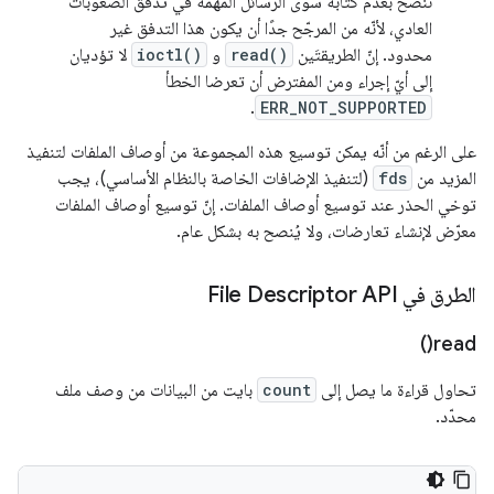
ننصح بعدم كتابة سوى الرسائل المُهمّة في تدفق الصعوبات
العادي، لأنّه من المرجّح جدًا أن يكون هذا التدفق غير
محدود. إنّ الطريقتَين
read()
و
ioctl()
لا تؤديان
إلى أيّ إجراء ومن المفترض أن تعرضا الخطأ
.
ERR_NOT_SUPPORTED
على الرغم من أنّه يمكن توسيع هذه المجموعة من أوصاف الملفات لتنفيذ
المزيد من
fds
(لتنفيذ الإضافات الخاصة بالنظام الأساسي)، يجب
توخي الحذر عند توسيع أوصاف الملفات. إنّ توسيع أوصاف الملفات
معرّض لإنشاء تعارضات، ولا يُنصح به بشكل عام.
الطرق في File Descriptor API
)
read(
تحاول قراءة ما يصل إلى
count
بايت من البيانات من وصف ملف
محدّد.