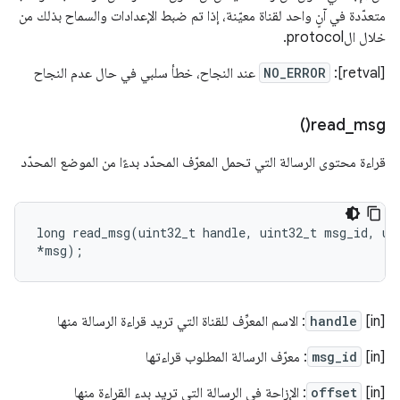
متعدّدة في آنٍ واحد لقناة معيّنة، إذا تم ضبط الإعدادات والسماح بذلك من
خلال الprotocol.
[retval]:
NO_ERROR
عند النجاح، خطأ سلبي في حال عدم النجاح
)
read_msg(
قراءة محتوى الرسالة التي تحمل المعرّف المحدّد بدءًا من الموضع المحدّد
long
read_msg
(
uint32_t
handle
,
uint32_t
msg_id
,
ui
*
msg
);
‫[in]
handle
: الاسم المعرِّف للقناة التي تريد قراءة الرسالة منها
[in]
msg_id
: معرّف الرسالة المطلوب قراءتها
[in]
offset
: الإزاحة في الرسالة التي تريد بدء القراءة منها