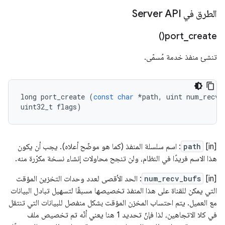
الطرق في Server API
)
port_create(
تنشئ منفذ خدمة مُسمّى.
long
port_create
(
const
char
*
path
,
uint
num_recv_
uint32_t
flags
)
‫[in]
path
: اسم سلسلة المنفذ (كما هو موضّح أعلاه). يجب أن يكون
هذا الاسم فريدًا في النظام، ولن تنجح محاولات إنشاء نسخة مكرّرة منه.
[in]
num_recv_bufs
: الحد الأقصى لعدد وحدات التخزين المؤقت
التي يمكن للقناة على هذا المنفذ تخصيصها مسبقًا لتسهيل تبادل البيانات
مع العميل. يتم احتساب المخزن المؤقت بشكل منفصل للبيانات التي تنتقل
في كلا الاتجاهين، لذا فإنّ تحديد 1 هنا يعني أنّه تم تخصيص ملف