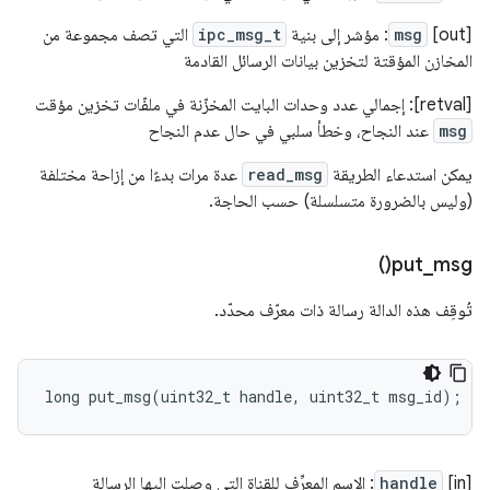
[out]
msg
: مؤشر إلى بنية
ipc_msg_t
التي تصف مجموعة من
المخازن المؤقتة لتخزين بيانات الرسائل القادمة
[retval]: إجمالي عدد وحدات البايت المخزّنة في ملفّات تخزين مؤقت
msg
عند النجاح، وخطأ سلبي في حال عدم النجاح
يمكن استدعاء الطريقة
read_msg
عدة مرات بدءًا من إزاحة مختلفة
(وليس بالضرورة متسلسلة) حسب الحاجة.
)
put_msg(
تُوقِف هذه الدالة رسالة ذات معرّف محدّد.
long
put_msg
(
uint32_t
handle
,
uint32_t
msg_id
);
‫[in]
handle
: الاسم المعرِّف للقناة التي وصلت إليها الرسالة