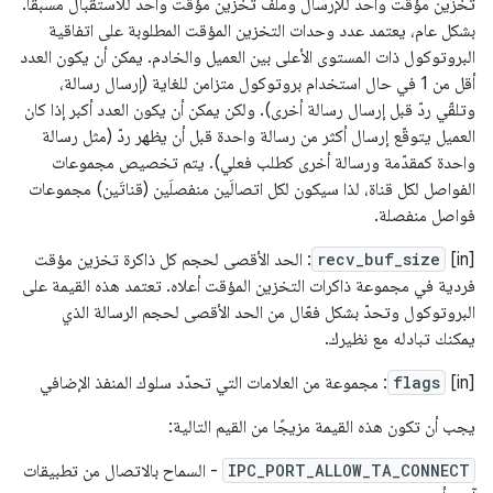
تخزين مؤقت واحد للإرسال وملف تخزين مؤقت واحد للاستقبال مسبقًا.
بشكل عام، يعتمد عدد وحدات التخزين المؤقت المطلوبة على اتفاقية
البروتوكول ذات المستوى الأعلى بين العميل والخادم. يمكن أن يكون العدد
أقل من 1 في حال استخدام بروتوكول متزامن للغاية (إرسال رسالة،
وتلقّي ردّ قبل إرسال رسالة أخرى). ولكن يمكن أن يكون العدد أكبر إذا كان
العميل يتوقّع إرسال أكثر من رسالة واحدة قبل أن يظهر ردّ (مثل رسالة
واحدة كمقدّمة ورسالة أخرى كطلب فعلي). يتم تخصيص مجموعات
الفواصل لكل قناة، لذا سيكون لكل اتصالَين منفصلَين (قناتَين) مجموعات
فواصل منفصلة.
[in]
recv_buf_size
: الحد الأقصى لحجم كل ذاكرة تخزين مؤقت
فردية في مجموعة ذاكرات التخزين المؤقت أعلاه. تعتمد هذه القيمة على
البروتوكول وتحدّ بشكل فعّال من الحد الأقصى لحجم الرسالة الذي
يمكنك تبادله مع نظيرك.
‫[in]
flags
: مجموعة من العلامات التي تحدّد سلوك المنفذ الإضافي
يجب أن تكون هذه القيمة مزيجًا من القيم التالية:
IPC_PORT_ALLOW_TA_CONNECT
- السماح بالاتصال من تطبيقات