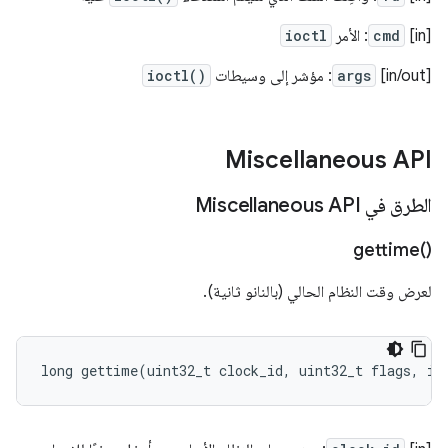
[in]
cmd
: الأمر
ioctl
[in/out]
args
: مؤشر إلى وسيطات
ioctl()
Miscellaneous API
الطرق في Miscellaneous API
gettime(
)‎
لعرض وقت النظام الحالي (بالنانو ثانية).
long
gettime
(
uint32_t
clock_id
,
uint32_t
flags
,
in