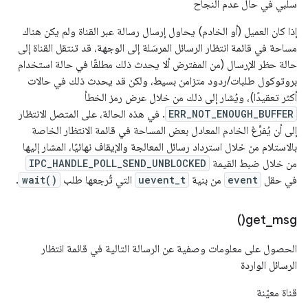
سلبي في حال عدم النجاح
إذا كان العميل (أو الخادم) يحاول إرسال رسالة عبر القناة ولم يكن هناك
مساحة في قائمة انتظار الرسائل المرسَلة إلى الوجهة، قد تنتقل القناة إلى
حالة حظر الإرسال (من المفترض ألا يحدث ذلك مطلقًا في حالة استخدام
بروتوكول طلبات/ردود متزامن بسيط، ولكن قد يحدث ذلك في حالات
أكثر تعقيدًا)، ويُشار إلى ذلك من خلال عرض رمز الخطأ
ERR_NOT_ENOUGH_BUFFER
. في هذه الحالة، على المتصل الانتظار
إلى أن يُفرِّغ الخادم المعادل بعض المساحة في قائمة الانتظار الخاصة
بالاستلام من خلال استرداد رسائل المعالجة والإيقاف نهائيًا، المشار إليها
من خلال ضبط القيمة
IPC_HANDLE_POLL_SEND_UNBLOCKED
في حقل
event
من بنية
uevent_t
التي تُرجعها طلب
wait()
.
)
get_msg(
الحصول على معلومات وصفية عن الرسالة التالية في قائمة انتظار
الرسائل الواردة
قناة معيّنة