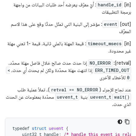
[in]
handle_id
: أيّ معرّف يعرضه أحد طلبات البيانات من واجهة
برمجة التطبيقات
[out]
event
: مؤشر إلى البنية التي تمثّل حدثًا وقع على هذا الاسم
المعرِّف
[in]
timeout_msecs
: قيمة المهلة بالملي ثانية. قيمة -1 تعني مهلة
غير محدودة.
[retval]:
NO_ERROR
إذا حدث حدث صالح خلال فاصل مهلة محدّد،
ERR_TIMED_OUT
إذا انتهت مهلة محدّدة ولكن لم يحدث أي حدث،
<
0
للأخطاء الأخرى
عند نجاح الإجراء (
retval == NO_ERROR
)، تملأ عملية طلب
wait()
uevent_t
بنية
uevent_t
محدّدة بمعلومات عن الحدث
الذي حدث.
typedef
struct
uevent
{
uint32_t
handle
;
/* handle this event is relat