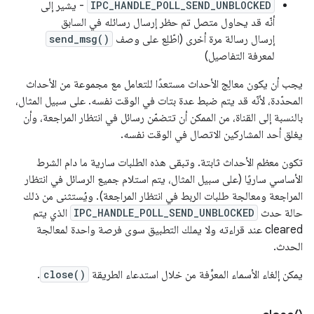
IPC_HANDLE_POLL_SEND_UNBLOCKED
- يشير إلى
أنّه قد يحاول متصل تم حظر إرسال رسائله في السابق
إرسال رسالة مرة أخرى (اطّلِع على وصف
send_msg()
لمعرفة التفاصيل)
يجب أن يكون معالِج الأحداث مستعدًا للتعامل مع مجموعة من الأحداث
المحدّدة، لأنّه قد يتم ضبط عدة بتات في الوقت نفسه. على سبيل المثال،
بالنسبة إلى القناة، من الممكن أن تتضمّن رسائل في انتظار المراجعة، وأن
يغلق أحد المشاركين الاتصال في الوقت نفسه.
تكون معظم الأحداث ثابتة. وتبقى هذه الطلبات سارية ما دام الشرط
الأساسي ساريًا (على سبيل المثال، يتم استلام جميع الرسائل في انتظار
المراجعة ومعالجة طلبات الربط في انتظار المراجعة). ويُستثنى من ذلك
حالة حدث
IPC_HANDLE_POLL_SEND_UNBLOCKED
الذي يتم
cleared عند قراءته ولا يملك التطبيق سوى فرصة واحدة لمعالجة
الحدث.
يمكن إلغاء الأسماء المعرِّفة من خلال استدعاء الطريقة
close()
.