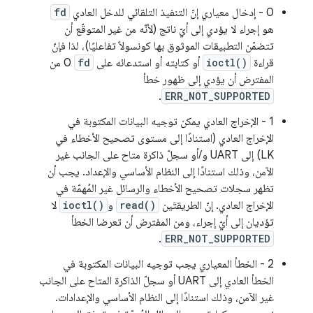
0 - إدخال معياري إنّ التنفيذ التلقائي للدخل العادي
fd
هو إجراء لا يؤدي إلى أيّ ناتج (لأنّه من غير المتوقّع أن
تتضمّن التطبيقات الموثوق بها كونسولاً تفاعليًا)، لذا فإنّ
قراءة
ioctl()
أو كتابته أو استدعائه على
fd
0 من
المفترض أن يؤدي إلى ظهور خطأ
.
ERR_NOT_SUPPORTED
1 - الإخراج العادي يمكن توجيه البيانات المكتوبة في
الإخراج العادي (استنادًا إلى مستوى تصحيح الأخطاء في
LK) إلى UART و/أو سجلّ ذاكرة متاح على الجانب غير
الآمن، وذلك استنادًا إلى النظام الأساسي والإعداد. يجب أن
تظهر سجلات تصحيح الأخطاء والرسائل غير المُهمّة في
الإخراج العادي. إنّ الطريقتَين
read()
و
ioctl()
لا
تؤديان إلى أيّ إجراء، ومن المفترض أن تعرضا الخطأ
.
ERR_NOT_SUPPORTED
2 - الخطأ المعياري يجب توجيه البيانات المكتوبة في
الخطأ العادي إلى UART أو سجلّ الذاكرة المتاح على الجانب
غير الآمن، وذلك استنادًا إلى النظام الأساسي والإعدادات.