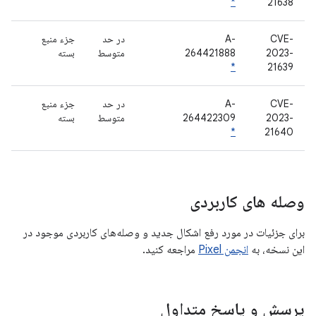
*
21638
CVE-
A-
در حد
جزء منبع
2023-
264421888
متوسط
بسته
*
21639
CVE-
A-
در حد
جزء منبع
2023-
264422309
متوسط
بسته
*
21640
وصله های کاربردی
برای جزئیات در مورد رفع اشکال جدید و وصله‌های کاربردی موجود در
این نسخه، به
انجمن Pixel
مراجعه کنید.
پرسش و پاسخ متداول