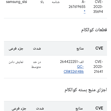
CVE-
A-
شناسه
بالا
samsung_slsi
267619655
2023-
*
35694
قطعات کوالکام
CVE
منابع
شدت
جزء فرعی
CVE-
الف-264422251
در حد
نمایش دادن
2023-
QC-
متوسط
CR#3261486
21641
اجزای منبع بسته کوالکام
CVE
منابع
شدت
جزء فرعی