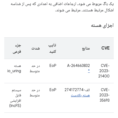
یک باگ مربوط می شود، ارجاعات اضافی به اعدادی که پس از شناسه
اشکال مرتبط هستند، مرتبط می شوند.
اجزای هسته
تایپ
جزء
CVE
منابع
شدت
کنید
فرعی
CVE-
A-264663832
EoP
در حد
هسته
2023-
*
متوسط
io_uring
21400
CVE-
الف-274172774
EoP
در حد
سیستم
2023-
هسته بالادست
متوسط
فایل
35693
افزایشی
(IncFS)