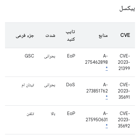
پیکسل
تایپ
CVE
منابع
شدت
جزء فرعی
کنید
CVE-
A-
EoP
بحرانی
GSC
275462898
2023-
*
21399
CVE-
A-
DoS
بحرانی
تیتان ام
273851762
2023-
*
35691
CVE-
A-
EoP
بالا
تلفن
275950631
2023-
*
35692