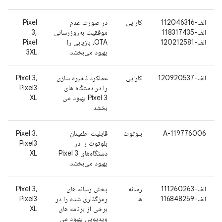
الف-112046316
کارایی
در صورت عدم
Pixel
الف-118317435
موفقیت به‌روزرسانی
3,
الف-120212581
OTA، بازیابی را
Pixel
بهبود می‌بخشد
3XL
الف-120920537
کارایی
عملکرد ذخیره سازی
Pixel 3،
را در دستگاه های
Pixel3
Pixel 3 بهبود می
XL
بخشد
A-119776006
بلوتوث
قابلیت اطمینان
Pixel 3،
بلوتوث را در
Pixel3
دستگاه‌های Pixel 3
XL
بهبود می‌بخشد
الف-111260263
رسانه
پخش رسانه های
Pixel 3،
الف-116848259
ها
رمزگذاری شده را در
Pixel3
برخی از برنامه های
XL
ویدیویی بهبود می