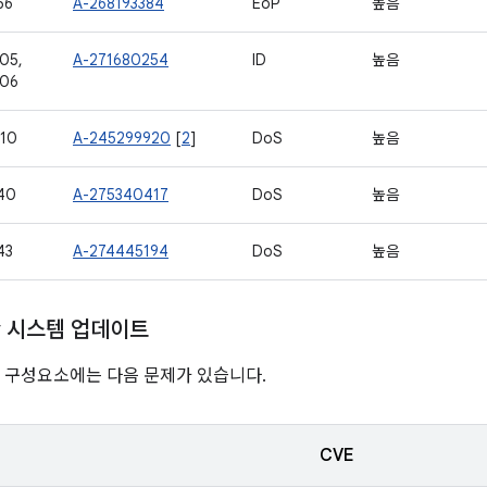
56
A-268193384
EoP
높음
05,
A-271680254
ID
높음
406
10
A-245299920
[
2
]
DoS
높음
40
A-275340417
DoS
높음
43
A-274445194
DoS
높음
ay 시스템 업데이트
nline 구성요소에는 다음 문제가 있습니다.
CVE