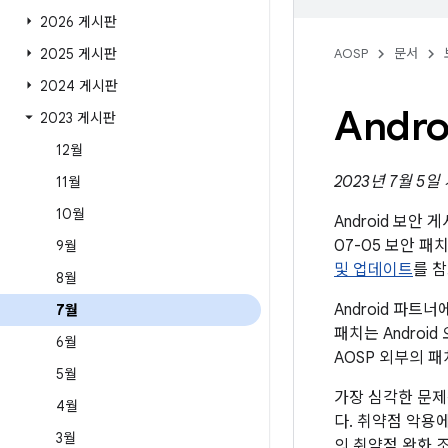
2026 게시판
2025 게시판
AOSP
문서
2024 게시판
Andr
2023 게시판
12월
2023년 7월 5일
11월
10월
Android 보안
07-05 보안 
9월
및 업데이트
를 
8월
Android 파
7월
패치는 Andro
6월
AOSP 외부의 
5월
가장 심각한 문제
4월
다. 취약점 악용
3월
의 취약점 완화 