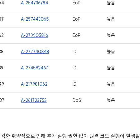
54
A-254736794
EoP
높음
57
A-257443065
EoP
높음
62
A-279905816
EoP
높음
38
A-277740848
ID
높음
39
A-274592467
ID
높음
49
A-217981062
ID
높음
87
A-261723753
DoS
높음
심각한 취약점으로 인해 추가 실행 권한 없이 원격 코드 실행이 발생할