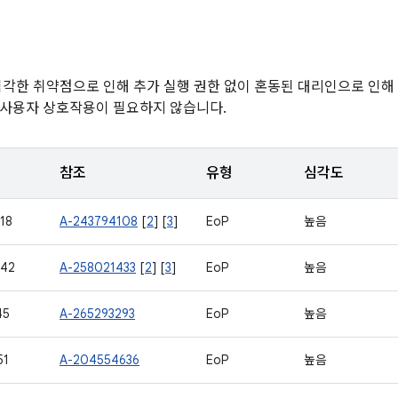
심각한 취약점으로 인해 추가 실행 권한 없이 혼동된 대리인으로 인해 
 사용자 상호작용이 필요하지 않습니다.
참조
유형
심각도
18
A-243794108
[
2
] [
3
]
EoP
높음
942
A-258021433
[
2
] [
3
]
EoP
높음
45
A-265293293
EoP
높음
51
A-204554636
EoP
높음