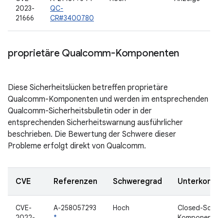
2023-
QC-
21666
CR#3400780
proprietäre Qualcomm-Komponenten
Diese Sicherheitslücken betreffen proprietäre
Qualcomm-Komponenten und werden im entsprechenden
Qualcomm-Sicherheitsbulletin oder in der
entsprechenden Sicherheitswarnung ausführlicher
beschrieben. Die Bewertung der Schwere dieser
Probleme erfolgt direkt von Qualcomm.
CVE
Referenzen
Schweregrad
Unterkom
CVE-
A-258057293
Hoch
Closed-Sour
2022-
*
Komponent