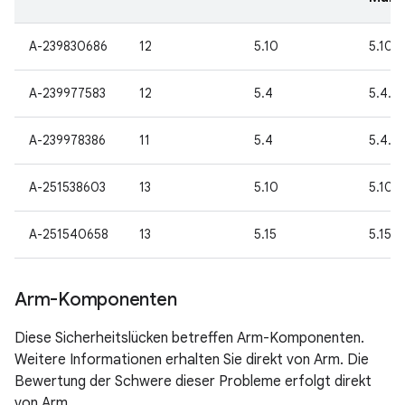
A-239830686
12
5.10
5.10.1
A-239977583
12
5.4
5.4.2
A-239978386
11
5.4
5.4.2
A-251538603
13
5.10
5.10.1
A-251540658
13
5.15
5.15.7
Arm-Komponenten
Diese Sicherheitslücken betreffen Arm-Komponenten.
Weitere Informationen erhalten Sie direkt von Arm. Die
Bewertung der Schwere dieser Probleme erfolgt direkt
von Arm.