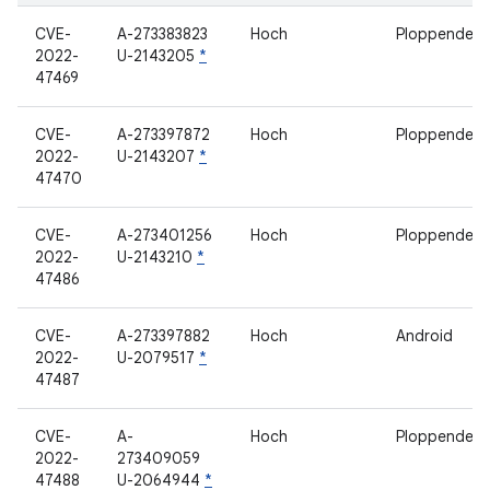
CVE-
A-273383823
Hoch
Ploppendes 
2022-
U-2143205
*
47469
CVE-
A-273397872
Hoch
Ploppendes 
2022-
U-2143207
*
47470
CVE-
A-273401256
Hoch
Ploppendes 
2022-
U-2143210
*
47486
CVE-
A-273397882
Hoch
Android
2022-
U-2079517
*
47487
CVE-
A-
Hoch
Ploppendes 
2022-
273409059
47488
U-2064944
*