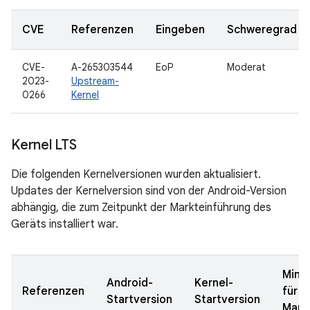
CVE
Referenzen
Eingeben
Schweregrad
CVE-
A-265303544
EoP
Moderat
2023-
Upstream-
0266
Kernel
Kernel LTS
Die folgenden Kernelversionen wurden aktualisiert.
Updates der Kernelversion sind von der Android-Version
abhängig, die zum Zeitpunkt der Markteinführung des
Geräts installiert war.
Mind
Android-
Kernel-
Referenzen
für d
Startversion
Startversion
Mark