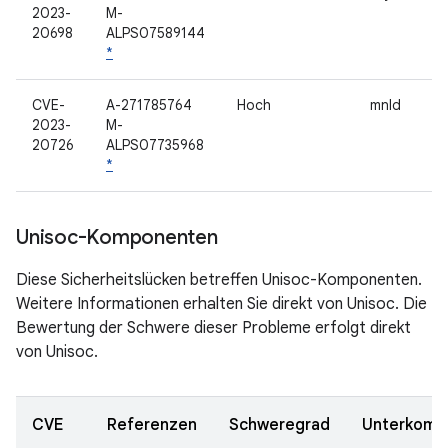
2023-
M-
20698
ALPS07589144
*
CVE-
A-271785764
Hoch
mnld
2023-
M-
20726
ALPS07735968
*
Unisoc-Komponenten
Diese Sicherheitslücken betreffen Unisoc-Komponenten.
Weitere Informationen erhalten Sie direkt von Unisoc. Die
Bewertung der Schwere dieser Probleme erfolgt direkt
von Unisoc.
CVE
Referenzen
Schweregrad
Unterkomp