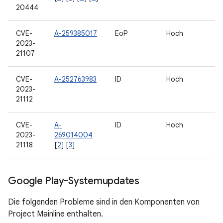
20444
CVE-
A-259385017
EoP
Hoch
2023-
21107
CVE-
A-252763983
ID
Hoch
2023-
21112
CVE-
A-
ID
Hoch
2023-
269014004
21118
[
2
] [
3
]
Google Play-Systemupdates
Die folgenden Probleme sind in den Komponenten von
Project Mainline enthalten.