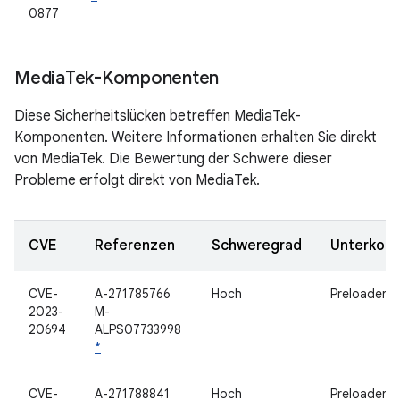
0877
Media
Tek-Komponenten
Diese Sicherheitslücken betreffen MediaTek-
Komponenten. Weitere Informationen erhalten Sie direkt
von MediaTek. Die Bewertung der Schwere dieser
Probleme erfolgt direkt von MediaTek.
CVE
Referenzen
Schweregrad
Unterkom
CVE-
A-271785766
Hoch
Preloader
2023-
M-
20694
ALPS07733998
*
CVE-
A-271788841
Hoch
Preloader