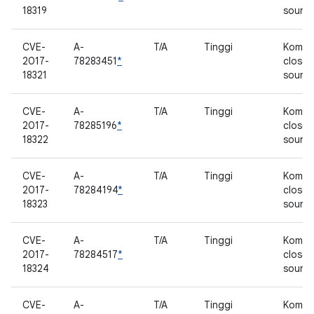
18319
sourc
CVE-
A-
T/A
Tinggi
Kompo
2017-
78283451
*
closed
18321
sourc
CVE-
A-
T/A
Tinggi
Kompo
2017-
78285196
*
closed
18322
sourc
CVE-
A-
T/A
Tinggi
Kompo
2017-
78284194
*
closed
18323
sourc
CVE-
A-
T/A
Tinggi
Kompo
2017-
78284517
*
closed
18324
sourc
CVE-
A-
T/A
Tinggi
Kompo