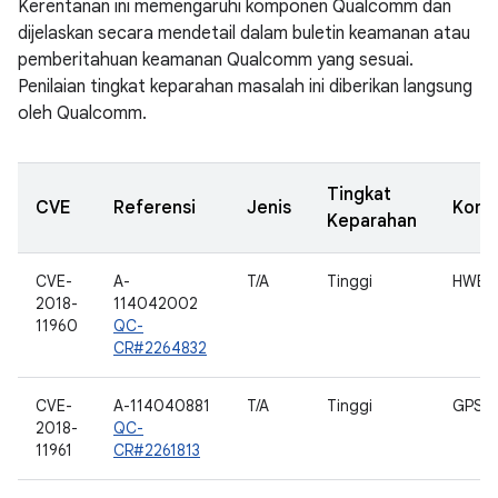
Kerentanan ini memengaruhi komponen Qualcomm dan
dijelaskan secara mendetail dalam buletin keamanan atau
pemberitahuan keamanan Qualcomm yang sesuai.
Penilaian tingkat keparahan masalah ini diberikan langsung
oleh Qualcomm.
Tingkat
CVE
Referensi
Jenis
Komp
Keparahan
CVE-
A-
T/A
Tinggi
HWEng
2018-
114042002
11960
QC-
CR#2264832
CVE-
A-114040881
T/A
Tinggi
GPS_A
2018-
QC-
11961
CR#2261813