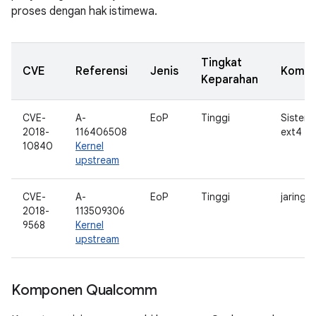
proses dengan hak istimewa.
Tingkat
CVE
Referensi
Jenis
Komp
Keparahan
CVE-
A-
EoP
Tinggi
Sistem f
2018-
116406508
ext4
10840
Kernel
upstream
CVE-
A-
EoP
Tinggi
jaringa
2018-
113509306
9568
Kernel
upstream
Komponen Qualcomm