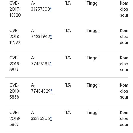
CVE-
A-
T/A
Tinggi
Kompo
2017-
33757308
*
closed
18320
sourc
CVE-
A-
T/A
Tinggi
Kompo
2018-
74236942
*
closed
11999
sourc
CVE-
A-
T/A
Tinggi
Kompo
2018-
77485184
*
closed
5867
sourc
CVE-
A-
T/A
Tinggi
Kompo
2018-
77484529
*
closed
5868
sourc
CVE-
A-
T/A
Tinggi
Kompo
2018-
33385206
*
closed
5869
sourc