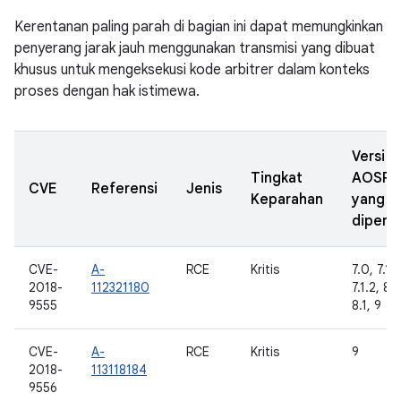
Kerentanan paling parah di bagian ini dapat memungkinkan
penyerang jarak jauh menggunakan transmisi yang dibuat
khusus untuk mengeksekusi kode arbitrer dalam konteks
proses dengan hak istimewa.
Versi
Tingkat
AOSP
CVE
Referensi
Jenis
Keparahan
yang
diperba
CVE-
A-
RCE
Kritis
7.0, 7.1.1
2018-
112321180
7.1.2, 8.
9555
8.1, 9
CVE-
A-
RCE
Kritis
9
2018-
113118184
9556