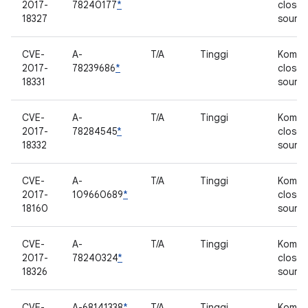
2017-
78240177
*
closed
18327
sourc
CVE-
A-
T/A
Tinggi
Kompo
2017-
78239686
*
closed
18331
sourc
CVE-
A-
T/A
Tinggi
Kompo
2017-
78284545
*
closed
18332
sourc
CVE-
A-
T/A
Tinggi
Kompo
2017-
109660689
*
closed
18160
sourc
CVE-
A-
T/A
Tinggi
Kompo
2017-
78240324
*
closed
18326
sourc
CVE-
A-68141338
*
T/A
Tinggi
Kompo