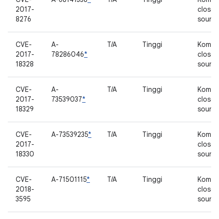
2017-
closed
8276
sourc
CVE-
A-
T/A
Tinggi
Kompo
2017-
78286046
*
closed
18328
sourc
CVE-
A-
T/A
Tinggi
Kompo
2017-
73539037
*
closed
18329
sourc
CVE-
A-73539235
*
T/A
Tinggi
Kompo
2017-
closed
18330
sourc
CVE-
A-71501115
*
T/A
Tinggi
Kompo
2018-
closed
3595
sourc