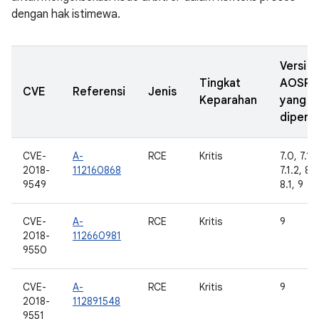
dengan hak istimewa.
Versi
Tingkat
AOSP
CVE
Referensi
Jenis
Keparahan
yang
diperba
CVE-
A-
RCE
Kritis
7.0, 7.1.1
2018-
112160868
7.1.2, 8.
9549
8.1, 9
CVE-
A-
RCE
Kritis
9
2018-
112660981
9550
CVE-
A-
RCE
Kritis
9
2018-
112891548
9551