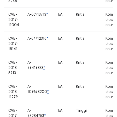
8248
sourc
CVE-
A-66913713
*
T/A
Kritis
Kompo
2017-
closed
11004
sourc
CVE-
A-67712316
*
T/A
Kritis
Kompo
2017-
closed
18141
sourc
CVE-
A-
T/A
Kritis
Kompo
2018-
79419833
*
closed
5913
sourc
CVE-
A-
T/A
Kritis
Kompo
2018-
109678200
*
closed
11279
sourc
CVE-
A-
T/A
Tinggi
Kompo
2017-
78284753
*
closed