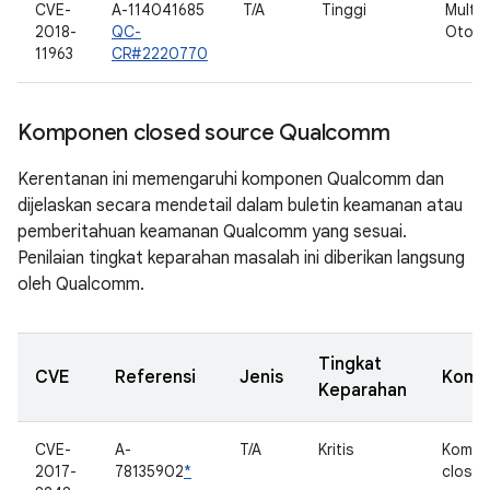
CVE-
A-114041685
T/A
Tinggi
Multi
2018-
QC-
Otomo
11963
CR#2220770
Komponen closed source Qualcomm
Kerentanan ini memengaruhi komponen Qualcomm dan
dijelaskan secara mendetail dalam buletin keamanan atau
pemberitahuan keamanan Qualcomm yang sesuai.
Penilaian tingkat keparahan masalah ini diberikan langsung
oleh Qualcomm.
Tingkat
CVE
Referensi
Jenis
Komp
Keparahan
CVE-
A-
T/A
Kritis
Kompo
2017-
78135902
*
closed