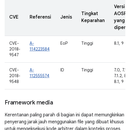
Versi
Tingkat
AOSP
CVE
Referensi
Jenis
Keparahan
yang
diperba
CVE-
A-
EoP
Tinggi
8.1, 9
2018-
114223584
9547
CVE-
A-
ID
Tinggi
7.0, 7.1.1
2018-
112555574
7.1.2, 8.
9548
8.1, 9
Framework media
Kerentanan paling parah di bagian ini dapat memungkinkan
penyerang jarak jauh menggunakan file yang dibuat khusus
untuk mengeksekusi kode arbitrer dalam konteks proses