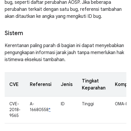
bug, seperti daftar perubahan AOSP. Jika beberapa
perubahan terkait dengan satu bug, referensi tambahan
akan ditautkan ke angka yang mengikuti ID bug.
Sistem
Kerentanan paling parah di bagian ini dapat menyebabkan
pengungkapan informasi jarak jauh tanpa memerlukan hak
istimewa eksekusi tambahan.
Tingkat
CVE
Referensi
Jenis
Kompo
Keparahan
CVE-
A-
ID
Tinggi
OMA-D
2018-
16680558
*
9565