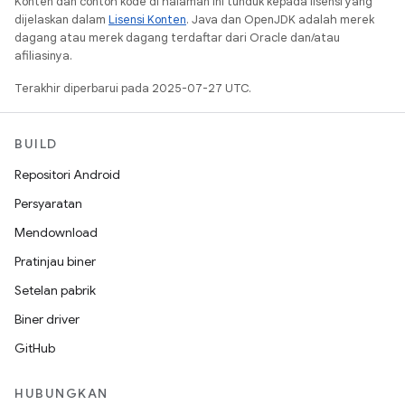
Konten dan contoh kode di halaman ini tunduk kepada lisensi yang
dijelaskan dalam
Lisensi Konten
. Java dan OpenJDK adalah merek
dagang atau merek dagang terdaftar dari Oracle dan/atau
afiliasinya.
Terakhir diperbarui pada 2025-07-27 UTC.
BUILD
Repositori Android
Persyaratan
Mendownload
Pratinjau biner
Setelan pabrik
Biner driver
GitHub
HUBUNGKAN