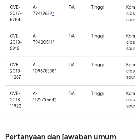
CVE-
A-
T/A
Tinggi
Kompo
2017-
79419639
*
closed
5754
sourc
CVE-
A-
T/A
Tinggi
Kompo
2018-
79420511
*
closed
5915
sourc
CVE-
A-
T/A
Tinggi
Kompo
2018-
109678338
*
closed
11267
sourc
CVE-
A-
T/A
Tinggi
Kompo
2018-
112279564
*
closed
11922
sourc
Pertanyaan dan jawaban umum