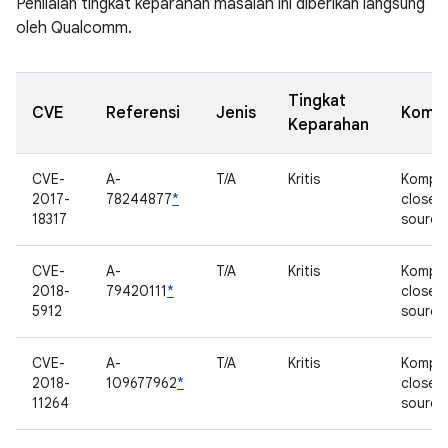
Penilaian tingkat keparahan masalah ini diberikan langsung
oleh Qualcomm.
Tingkat
CVE
Referensi
Jenis
Komp
Keparahan
CVE-
A-
T/A
Kritis
Kompo
2017-
78244877
*
closed
18317
source
CVE-
A-
T/A
Kritis
Kompo
2018-
79420111
*
closed
5912
source
CVE-
A-
T/A
Kritis
Kompo
2018-
109677962
*
closed
11264
source