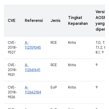
Versi
Tingkat
AOSP
CVE
Referensi
Jenis
Keparahan
yang
diperba
CVE-
A-
RCE
Kritis
7.0, 7.1.1
2018-
112159345
7.1.2, 8.
9527
8.1, 9
CVE-
A-
RCE
Kritis
9
2018-
112661641
9531
CVE-
A-
EoP
Kritis
9
2018-
112662184
9536