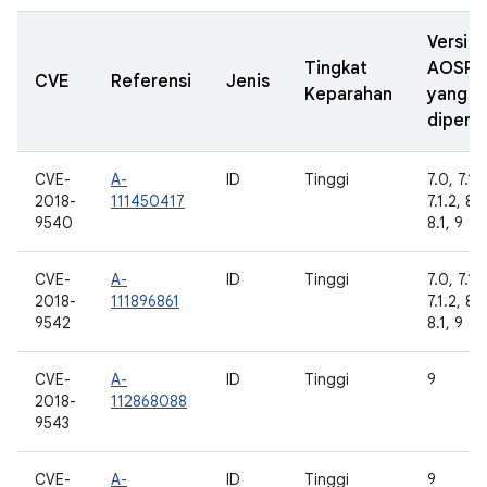
Versi
Tingkat
AOSP
CVE
Referensi
Jenis
Keparahan
yang
diperba
CVE-
A-
ID
Tinggi
7.0, 7.1.1
2018-
111450417
7.1.2, 8.
9540
8.1, 9
CVE-
A-
ID
Tinggi
7.0, 7.1.1
2018-
111896861
7.1.2, 8.
9542
8.1, 9
CVE-
A-
ID
Tinggi
9
2018-
112868088
9543
CVE-
A-
ID
Tinggi
9