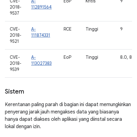
CVE-
A-
EoP
Kritis
9
2018-
112891564
9537
CVE-
A-
RCE
Tinggi
9
2018-
111874331
9521
CVE-
A-
EoP
Tinggi
8.0, 8.1,
2018-
113027383
9539
Sistem
Kerentanan paling parah di bagian ini dapat memungkinkan
penyerang jarak jauh mengakses data yang biasanya
hanya dapat diakses oleh aplikasi yang diinstal secara
lokal dengan izin.