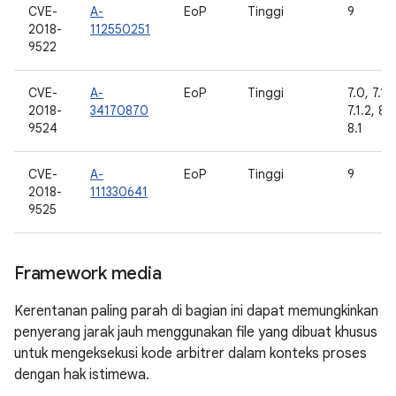
CVE-
A-
EoP
Tinggi
9
2018-
112550251
9522
CVE-
A-
EoP
Tinggi
7.0, 7.1.1
2018-
34170870
7.1.2, 8.
9524
8.1
CVE-
A-
EoP
Tinggi
9
2018-
111330641
9525
Framework media
Kerentanan paling parah di bagian ini dapat memungkinkan
penyerang jarak jauh menggunakan file yang dibuat khusus
untuk mengeksekusi kode arbitrer dalam konteks proses
dengan hak istimewa.