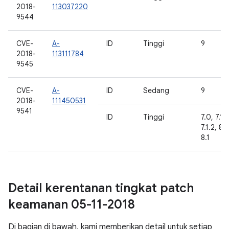
2018-
113037220
9544
CVE-
A-
ID
Tinggi
9
2018-
113111784
9545
CVE-
A-
ID
Sedang
9
2018-
111450531
9541
ID
Tinggi
7.0, 7.1.1
7.1.2, 8.
8.1
Detail kerentanan tingkat patch
keamanan 05-11-2018
Di bagian di bawah, kami memberikan detail untuk setiap