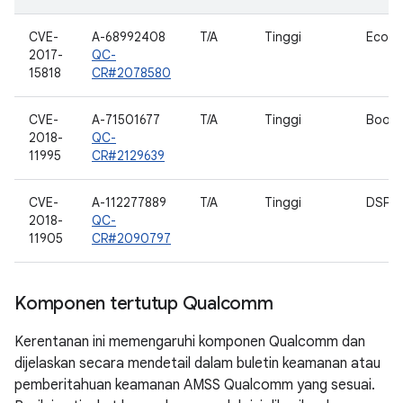
CVE-
A-68992408
T/A
Tinggi
EcoSy
2017-
QC-
15818
CR#2078580
CVE-
A-71501677
T/A
Tinggi
Bootl
2018-
QC-
11995
CR#2129639
CVE-
A-112277889
T/A
Tinggi
DSP_S
2018-
QC-
11905
CR#2090797
Komponen tertutup Qualcomm
Kerentanan ini memengaruhi komponen Qualcomm dan
dijelaskan secara mendetail dalam buletin keamanan atau
pemberitahuan keamanan AMSS Qualcomm yang sesuai.