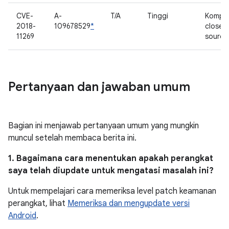
CVE-
A-
T/A
Tinggi
Kompo
2018-
109678529
*
closed
11269
source
Pertanyaan dan jawaban umum
Bagian ini menjawab pertanyaan umum yang mungkin
muncul setelah membaca berita ini.
1. Bagaimana cara menentukan apakah perangkat
saya telah diupdate untuk mengatasi masalah ini?
Untuk mempelajari cara memeriksa level patch keamanan
perangkat, lihat
Memeriksa dan mengupdate versi
Android
.