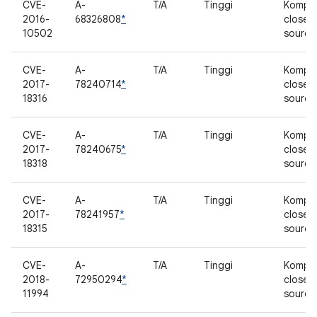
CVE-
A-
T/A
Tinggi
Kompo
2016-
68326808
*
closed
10502
source
CVE-
A-
T/A
Tinggi
Kompo
2017-
78240714
*
closed
18316
source
CVE-
A-
T/A
Tinggi
Kompo
2017-
78240675
*
closed
18318
source
CVE-
A-
T/A
Tinggi
Kompo
2017-
78241957
*
closed
18315
source
CVE-
A-
T/A
Tinggi
Kompo
2018-
72950294
*
closed
11994
source