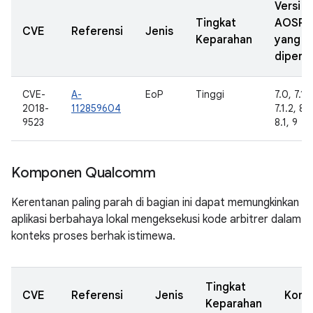
Versi
Tingkat
AOSP
CVE
Referensi
Jenis
Keparahan
yang
diperba
CVE-
A-
EoP
Tinggi
7.0, 7.1.1
2018-
112859604
7.1.2, 8.
9523
8.1, 9
Komponen Qualcomm
Kerentanan paling parah di bagian ini dapat memungkinkan
aplikasi berbahaya lokal mengeksekusi kode arbitrer dalam
konteks proses berhak istimewa.
Tingkat
CVE
Referensi
Jenis
Komp
Keparahan