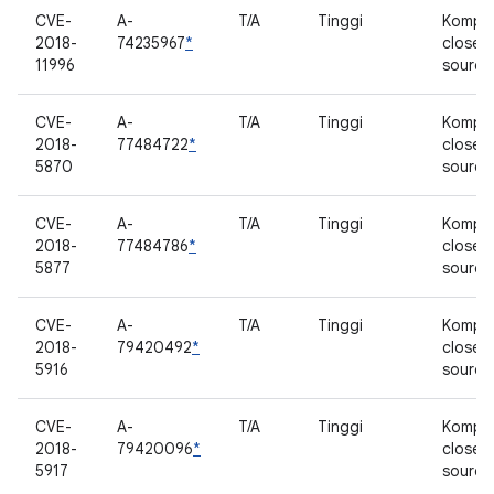
CVE-
A-
T/A
Tinggi
Kompo
2018-
74235967
*
closed
11996
source
CVE-
A-
T/A
Tinggi
Kompo
2018-
77484722
*
closed
5870
source
CVE-
A-
T/A
Tinggi
Kompo
2018-
77484786
*
closed
5877
source
CVE-
A-
T/A
Tinggi
Kompo
2018-
79420492
*
closed
5916
source
CVE-
A-
T/A
Tinggi
Kompo
2018-
79420096
*
closed
5917
source