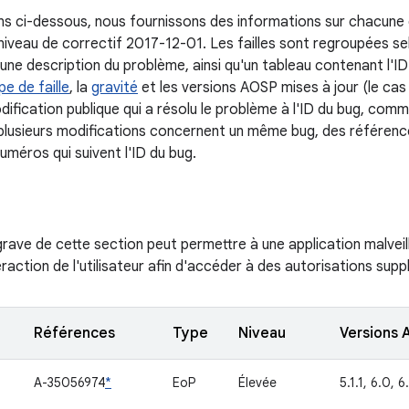
ns ci-dessous, nous fournissons des informations sur chacune de
 niveau de correctif 2017-12-01. Les failles sont regroupées 
ne description du problème, ainsi qu'un tableau contenant l'ID 
pe de faille
, la
gravité
et les versions AOSP mises à jour (le cas 
ification publique qui a résolu le problème à l'ID du bug, comm
lusieurs modifications concernent un même bug, des référenc
uméros qui suivent l'ID du bug.
s grave de cette section peut permettre à une application malvei
raction de l'utilisateur afin d'accéder à des autorisations sup
Références
Type
Niveau
Versions 
A-35056974
*
EoP
Élevée
5.1.1, 6.0, 6.