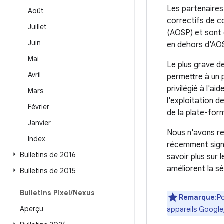
Les partenaires
Août
correctifs de c
Juillet
(AOSP) et sont d
Juin
en dehors d'AO
Mai
Le plus grave d
Avril
permettre à un 
privilégié à l'ai
Mars
l'exploitation d
Février
de la plate-for
Janvier
Nous n'avons re
Index
récemment signa
Bulletins de 2016
savoir plus sur 
améliorent la s
Bulletins de 2015
Bulletins Pixel
/
Nexus
Remarque
:P
Aperçu
appareils Google