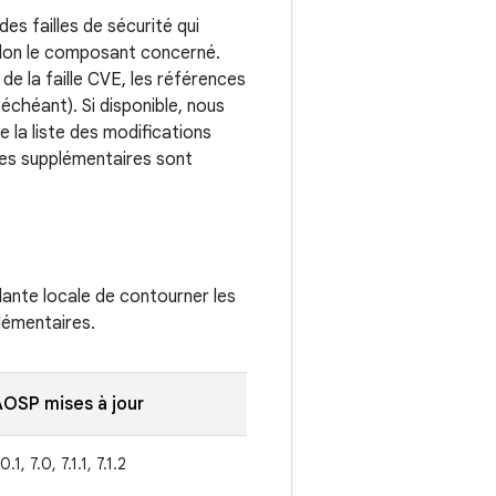
s failles de sécurité qui
selon le composant concerné.
de la faille CVE, les références
échéant). Si disponible, nous
e la liste des modifications
es supplémentaires sont
llante locale de contourner les
plémentaires.
AOSP mises à jour
0.1, 7.0, 7.1.1, 7.1.2