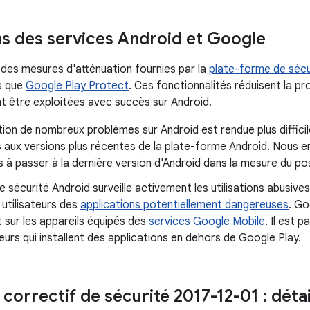
ns des services Android et Google
 des mesures d'atténuation fournies par la
plate-forme de sécu
es que
Google Play Protect
. Ces fonctionnalités réduisent la pro
nt être exploitées avec succès sur Android.
tion de nombreux problèmes sur Android est rendue plus difficil
 aux versions plus récentes de la plate-forme Android. Nous 
rs à passer à la dernière version d'Android dans la mesure du pos
e sécurité Android surveille activement les utilisations abusive
s utilisateurs des
applications potentiellement dangereuses
. Go
 sur les appareils équipés des
services Google Mobile
. Il est 
ateurs qui installent des applications en dehors de Google Play.
correctif de sécurité 2017-12-01 : détails