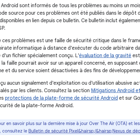
 Android sont informés de tous les problèmes au moins un mois 
ode source pour ces problèmes ont été publiés dans le dépôt 
isponibles en lien depuis ce bulletin. Ce bulletin inclut égaleme
SP.
e ces problèmes est une faille de sécurité critique dans le fra
pirate informatique à distance d'exécuter du code arbitraire d
de d'un fichier spécialement conçu. L'
évaluation de la gravité
est
e la faille pourrait avoir sur un appareil concerné, en supposan
me et du service soient désactivées à des fins de développemen
çu aucun signalement d'exploitation ou d'utilisation abusive a
lés par les clients. Consultez la section
Mitigations Android e
les
protections de la plate-forme de sécurité Android
et sur Go
écurité de la plate-forme Android.
our en savoir plus sur la dernière mise à jour Over The Air (OTA) et le
, consultez le
Bulletin de sécurité Pixel&hairsp;/&hairsp;Nexus de d