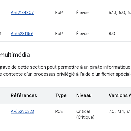
A-62134807
EoP
Élevée
5.1.1, 6.0, 6.
1
A-65281159
EoP
Élevée
8.0
multimédia
s grave de cette section peut permettre à un pirate informatiq
le contexte d'un processus privilégié à l'aide d'un fichier spéci
Références
Type
Niveau
Versions 
A-65290323
RCE
Critical
7.0, 7.1.1, 7.
(Critique)