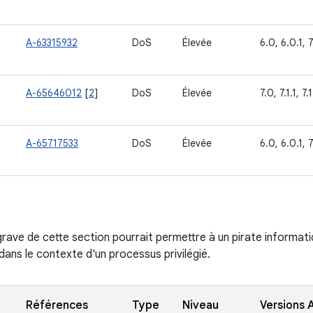
A-63315932
DoS
Élevée
6.0, 6.0.1, 7
A-65646012
[
2
]
DoS
Élevée
7.0, 7.1.1, 7.
A-65717533
DoS
Élevée
6.0, 6.0.1, 7
s grave de cette section pourrait permettre à un pirate informa
dans le contexte d'un processus privilégié.
Références
Type
Niveau
Versions 