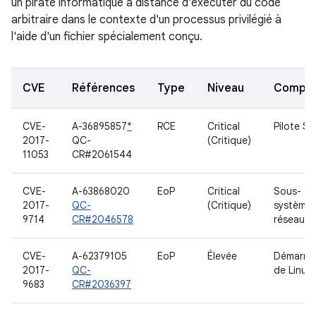
un pirate informatique à distance d'exécuter du code
arbitraire dans le contexte d'un processus privilégié à
l'aide d'un fichier spécialement conçu.
CVE
Références
Type
Niveau
Compo
CVE-
A-36895857
*
RCE
Critical
Pilote S
2017-
QC-
(Critique)
11053
CR#2061544
CVE-
A-63868020
EoP
Critical
Sous-
2017-
QC-
(Critique)
système
9714
CR#2046578
réseau
CVE-
A-62379105
EoP
Élevée
Démarra
2017-
QC-
de Linux
9683
CR#2036397