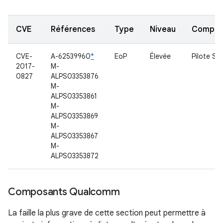
CVE
Références
Type
Niveau
Compon
CVE-
A-62539960
*
EoP
Élevée
Pilote So
2017-
M-
0827
ALPS03353876
M-
ALPS03353861
M-
ALPS03353869
M-
ALPS03353867
M-
ALPS03353872
Composants Qualcomm
La faille la plus grave de cette section peut permettre à