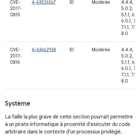
CVE-
A-63526567
ID
Modérée
4.4.4,
2017-
5.0.2,
0815
5.1.1, 6.0,
6.0.1, 7.0
7.1.1, 7.1.2
8.0
CVE-
A-63662938
ID
Modérée
4.4.4,
2017-
5.0.2,
0816
5.1.1, 6.0,
6.0.1, 7.0
7.1.1, 7.1.2
8.0
Système
La faille la plus grave de cette section pourrait permettre
à un pirate informatique à proximité d'exécuter du code
arbitraire dans le contexte d'un processus privilégié.