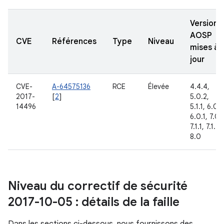
Versions
AOSP
CVE
Références
Type
Niveau
mises à
jour
CVE-
A-64575136
RCE
Élevée
4.4.4,
2017-
[
2
]
5.0.2,
14496
5.1.1, 6.0,
6.0.1, 7.0,
7.1.1, 7.1.2,
8.0
Niveau du correctif de sécurité
2017-10-05 : détails de la faille