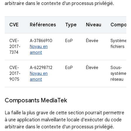
arbitraire dans le contexte d'un processus privilégié.
CVE
Références
Type
Niveau
Compon
CVE-
A-37866910
EoP
Élevée
Système d
2017-
Noyau en
fichiers
7374
amont
CVE-
A-62298712
EoP
Élevée
Sous-
2017-
Noyau en
système
9075
amont
réseau
Composants Media
Tek
La faille la plus grave de cette section pourrait permettre
à une application malveillante locale d'exécuter du code
arbitraire dans le contexte d'un processus privilégié.