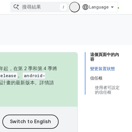
/
這個頁面中的內
容
，在第 2 季和第 4 季將
變更裝置狀態
release
。
android-
信任根
始碼計畫的最新版本。詳情請
使用者可設定
的信任根