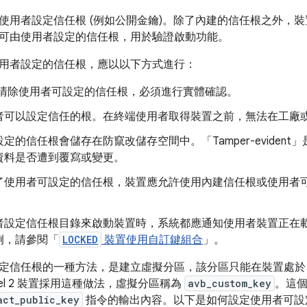
用者設定信任根 (例如公開金鑰)。除了內建的信任根之外，裝置 (Goo
可由使用者設定的信任根，用於驗證啟動功能。
用者設定的信任根，應以以下方式進行：
/清除使用者可設定的信任根，必須進行實體確認。
者可以設定信任的根。在終端使用者取得裝置之前，無法在工廠
定的信任根會儲存在防竄改儲存空間中。「Tamper-evident」
資料是否遭到覆寫或變更。
使用者可設定的信任根，裝置應允許使用內建信任根或使用者可設定
。
設定信任根目錄來啟動裝置時，系統都應通知使用者裝置正在載入自
例，請參閱「
LOCKED
裝置使用自訂鍵組合
」。
定信任根的一種方法，是建立虛擬分區，該分區只能在裝置處
Pixel 2 裝置採用這種做法，虛擬分區稱為
avb_custom_key
。這
act_public_key
指令的輸出內容。以下是如何設定使用者可設