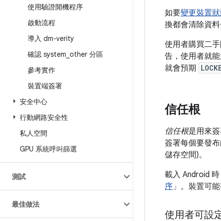
使用驗證開機程序
如要
變更裝置狀
啟動流程
換都會清除資料
導入 dm-verity
使用者購買二手
確認 system
_
other 分區
告，使用者就能
就會預期
LOCK
參考實作
裝置端簽署
安全中心
信任根
行動網路安全性
信任根
是用來簽
私人空間
簽署每個要發布的
GPU 系統呼叫篩選
儲存空間)。
載入 Andro
測試
序
」。裝置可能
最佳做法
使用者可設