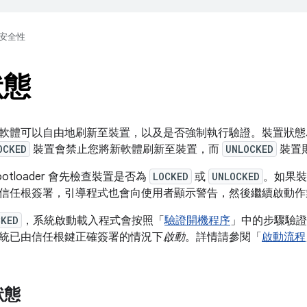
安全性
狀態
軟體可以自由地刷新至裝置，以及是否強制執行驗證。裝置狀
OCKED
裝置會禁止您將新軟體刷新至裝置，而
UNLOCKED
裝置
otloader 會先檢查裝置是否為
LOCKED
或
UNLOCKED
。如果
信任根簽署，引導程式也會向使用者顯示警告，然後繼續啟動作
CKED
，系統啟動載入程式會按照「
驗證開機程序
」中的步驟驗證
統已由信任根鍵正確簽署的情況下
啟動
。詳情請參閱「
啟動流程
狀態