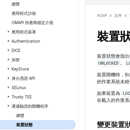
總覽
應用程式沙箱
AOSP
文件
OMAPI 供應商穩定介面
應用程式簽署
裝置
Authentication
DICE
裝置狀態會指出
加密
UNLOCKED
。
L
Key
Store
裝置開機時，Bo
身分憑證 API
的作業系統未經
SELinux
如果裝置為
LO
Trusty TEE
在載入的作業系
通過驗證的開機程序
總覽
變更裝置
裝置狀態