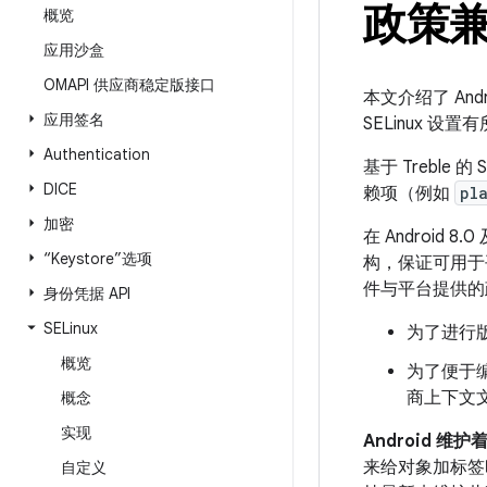
政策
概览
应用沙盒
OMAPI 供应商稳定版接口
本文介绍了 And
应用签名
SELinux 设置
Authentication
基于 Trebl
DICE
赖项（例如
pl
加密
在 Androi
“Keystore”选项
构，保证可用于
件与平台提供的
身份凭据 API
SELinux
为了进行
概览
为了便于
商上下文
概念
实现
Android
来给对象加标签
自定义