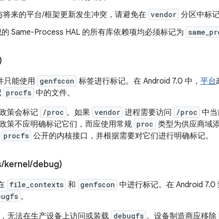
与将来的平台/框架更新发生冲突，请避免在
vendor
分区中标
识的 Same-Process HAL 的所有库依赖项均必须标记为
same_pr
)
件只能使用
genfscon
标签进行标记。在 Android 7.0 中，
平台
记
procfs
中的文件。
政策会标记
/proc
。如果
vendor
进程需要访问
/proc
中当
政策不应明确标记它们，而应使用常规
proc
类型为供应商域
过
procfs
公开的内核接口，并根据需要对它们进行明确标记。
s
/
kernel
/
debug)
在
file_contexts
和
genfscon
中进行标记。在 Android 7.0
bugfs
。
 11 中，无法在生产设备上访问或装载
debugfs
。设备制造商应移除