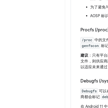
为了避免
AOSP 标
Procfs (
/
proc
/proc
中的文
genfscon
标
建议
：只有平台
文件，则供应商
以适应未来通
Debugfs (
/
sy
Debugfs
可以
商都会标记
de
在 Android