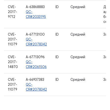
CVE-
A-63868883
ID
Средний
Дра
2017-
QC-
ада
9712
CR#2033195
бес
сет
CVE-
A-67713100
ID
Средний
Заг
2017-
QC-
11079
CR#2078342
CVE-
A-67713096
ID
Средний
Заг
2017-
QC-
14870
CR#2061506
CVE-
A-66937383
ID
Средний
Заг
2017-
QC-
11079
CR#2078342