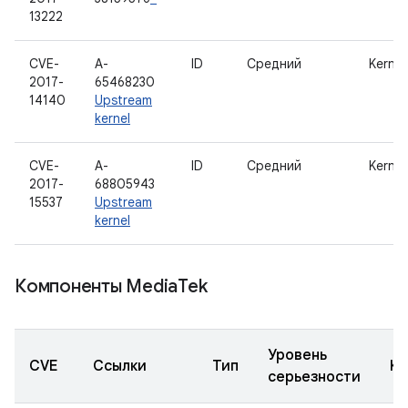
13222
CVE-
A-
ID
Средний
Kernel
2017-
65468230
14140
Upstream
kernel
CVE-
A-
ID
Средний
Kernel
2017-
68805943
15537
Upstream
kernel
Компоненты Media
Tek
Уровень
CVE
Ссылки
Тип
Ко
серьезности