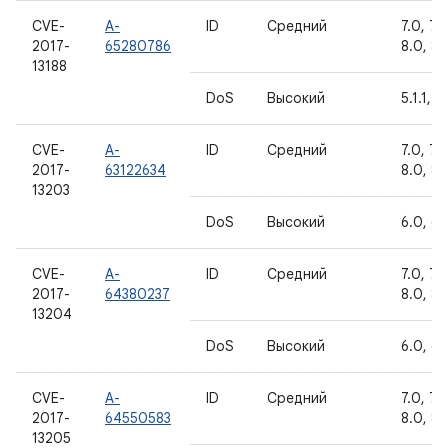
CVE-
A-
ID
Средний
7.0, 7.1.
2017-
65280786
8.0, 8.1
13188
DoS
Высокий
5.1.1, 6
CVE-
A-
ID
Средний
7.0, 7.1.
2017-
63122634
8.0, 8.1
13203
DoS
Высокий
6.0, 6.
CVE-
A-
ID
Средний
7.0, 7.1.
2017-
64380237
8.0, 8.1
13204
DoS
Высокий
6.0, 6.
CVE-
A-
ID
Средний
7.0, 7.1.
2017-
64550583
8.0, 8.1
13205