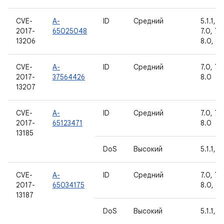
CVE-
A-
ID
Средний
5.1.1, 6
2017-
65025048
7.0, 7.1.
13206
8.0, 8.1
CVE-
A-
ID
Средний
7.0, 7.1.
2017-
37564426
8.0
13207
CVE-
A-
ID
Средний
7.0, 7.1.
2017-
65123471
8.0
13185
DoS
Высокий
5.1.1, 6
CVE-
A-
ID
Средний
7.0, 7.1.
2017-
65034175
8.0, 8.1
13187
DoS
Высокий
5.1.1, 6