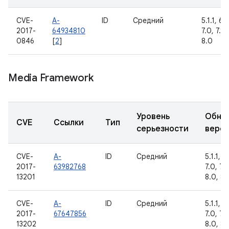
CVE-
A-
ID
Средний
5.1.1, 6.
2017-
64934810
7.0, 7.1.1
0846
[
2
]
8.0
Media Framework
Уровень
Обно
CVE
Ссылки
Тип
серьезности
верс
CVE-
A-
ID
Средний
5.1.1, 6
2017-
63982768
7.0, 7.1.
13201
8.0, 8.1
CVE-
A-
ID
Средний
5.1.1, 6
2017-
67647856
7.0, 7.1.
13202
8.0, 8.1