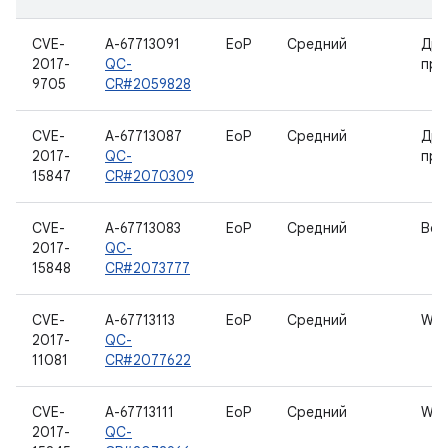
CVE-
A-67713091
EoP
Средний
Дра
2017-
QC-
про
9705
CR#2059828
CVE-
A-67713087
EoP
Средний
Дра
2017-
QC-
про
15847
CR#2070309
CVE-
A-67713083
EoP
Средний
Вод
2017-
QC-
15848
CR#2073777
CVE-
A-67713113
EoP
Средний
WLa
2017-
QC-
11081
CR#2077622
CVE-
A-67713111
EoP
Средний
WLa
2017-
QC-