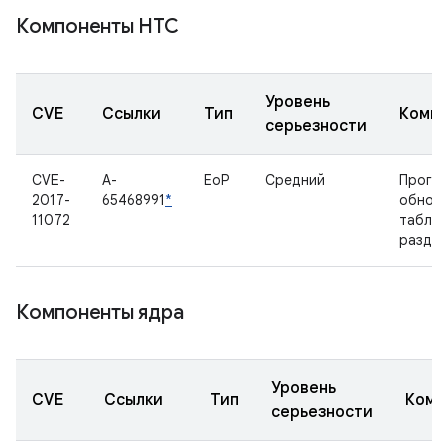
Компоненты HTC
Уровень
CVE
Ссылки
Тип
Компо
серьезности
CVE-
A-
EoP
Средний
Прогр
2017-
65468991
*
обнов
11072
табли
разде
Компоненты ядра
Уровень
CVE
Ссылки
Тип
Комп
серьезности