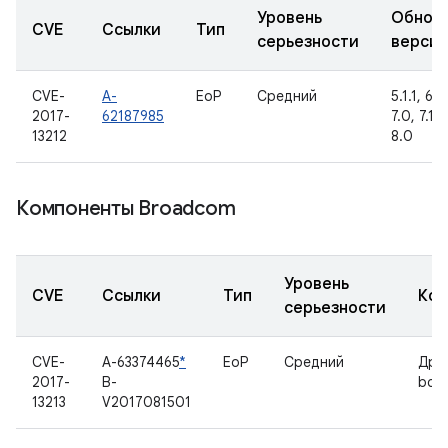
Уровень
Обнов
CVE
Ссылки
Тип
серьезности
верси
CVE-
A-
EoP
Средний
5.1.1, 6.0
2017-
62187985
7.0, 7.1.1,
13212
8.0
Компоненты Broadcom
Уровень
CVE
Ссылки
Тип
Ком
серьезности
CVE-
A-63374465
*
EoP
Средний
Дра
2017-
B-
bcm
13213
V2017081501