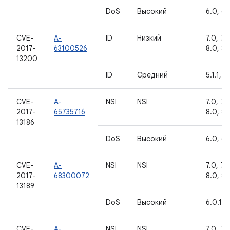
DoS
Высокий
6.0, 6.
CVE-
A-
ID
Низкий
7.0, 7.1.
2017-
63100526
8.0, 8.1
13200
ID
Средний
5.1.1, 6
CVE-
A-
NSI
NSI
7.0, 7.1.
2017-
65735716
8.0, 8.1
13186
DoS
Высокий
6.0, 6.
CVE-
A-
NSI
NSI
7.0, 7.1.
2017-
68300072
8.0, 8.1
13189
DoS
Высокий
6.0.1
CVE-
A-
NSI
NSI
7.0, 7.1.