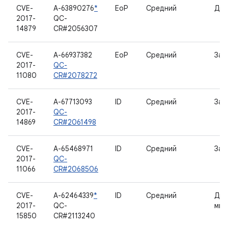
CVE-
A-63890276
*
EoP
Средний
Дра
2017-
QC-
14879
CR#2056307
CVE-
A-66937382
EoP
Средний
Заг
2017-
QC-
11080
CR#2078272
CVE-
A-67713093
ID
Средний
Заг
2017-
QC-
14869
CR#2061498
CVE-
A-65468971
ID
Средний
Заг
2017-
QC-
11066
CR#2068506
CVE-
A-62464339
*
ID
Средний
Дра
2017-
QC-
мик
15850
CR#2113240