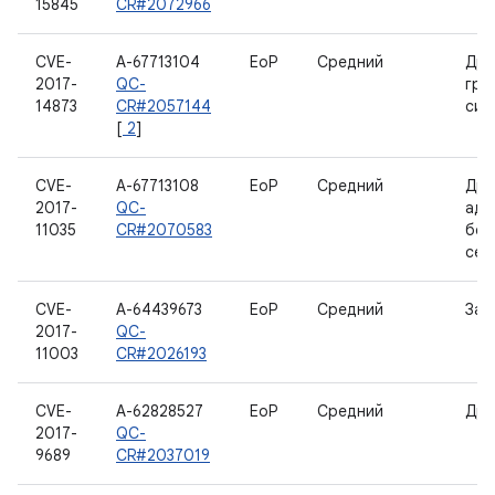
15845
CR#2072966
CVE-
A-67713104
EoP
Средний
Дра
2017-
QC-
гра
14873
CR#2057144
сис
[
2
]
CVE-
A-67713108
EoP
Средний
Дра
2017-
QC-
ада
11035
CR#2070583
бес
сет
CVE-
A-64439673
EoP
Средний
Заг
2017-
QC-
11003
CR#2026193
CVE-
A-62828527
EoP
Средний
Дра
2017-
QC-
9689
CR#2037019