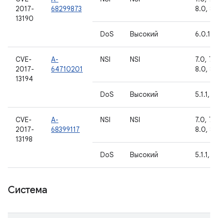
2017-
68299873
8.0, 8.1
13190
DoS
Высокий
6.0.1
CVE-
A-
NSI
NSI
7.0, 7.1.
2017-
64710201
8.0, 8.1
13194
DoS
Высокий
5.1.1, 6
CVE-
A-
NSI
NSI
7.0, 7.1.
2017-
68399117
8.0, 8.1
13198
DoS
Высокий
5.1.1, 6
Система