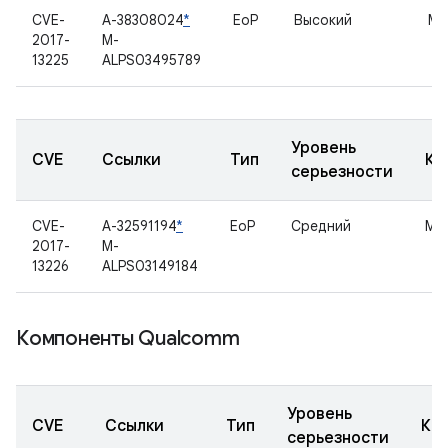
CVE-
A-38308024
*
EoP
Высокий
MT
2017-
M-
13225
ALPS03495789
Уровень
CVE
Ссылки
Тип
Ко
серьезности
CVE-
A-32591194
*
EoP
Средний
MT
2017-
M-
13226
ALPS03149184
Компоненты Qualcomm
Уровень
CVE
Ссылки
Тип
Ко
серьезности