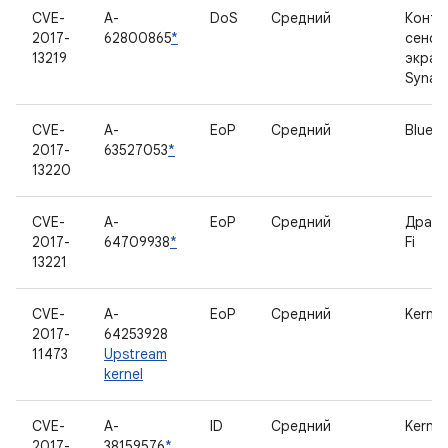
CVE-
A-
DoS
Средний
Контр
2017-
62800865
*
сенсо
13219
экран
Synap
CVE-
A-
EoP
Средний
BlueZ
2017-
63527053
*
13220
CVE-
A-
EoP
Средний
Драйв
2017-
64709938
*
Fi
13221
CVE-
A-
EoP
Средний
Kernel
2017-
64253928
11473
Upstream
kernel
CVE-
A-
ID
Средний
Kernel
2017-
38159576
*