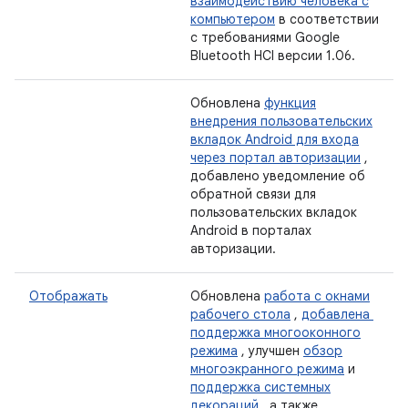
взаимодействию человека с
компьютером
в соответствии
с требованиями Google
Bluetooth HCI версии 1.06.
Обновлена
​​функция
внедрения пользовательских
вкладок Android для входа
через портал авторизации
,
добавлено уведомление об
обратной связи для
пользовательских вкладок
Android в порталах
авторизации.
Отображать
Обновлена
​​работа с окнами
рабочего стола
,
добавлена ​​
поддержка многооконного
режима
, улучшен
обзор
многоэкранного режима
и
поддержка системных
декораций
, а также