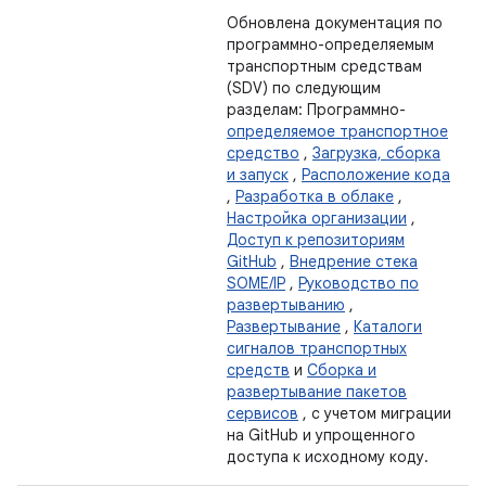
Обновлена ​​документация по
программно-определяемым
транспортным средствам
(SDV) по следующим
разделам: Программно-
определяемое транспортное
средство
,
Загрузка, сборка
и запуск
,
Расположение кода
,
Разработка в облаке
,
Настройка организации
,
Доступ к репозиториям
GitHub
,
Внедрение стека
SOME/IP
,
Руководство по
развертыванию
,
Развертывание
,
Каталоги
сигналов транспортных
средств
и
Сборка и
развертывание пакетов
сервисов
, с учетом миграции
на GitHub и упрощенного
доступа к исходному коду.