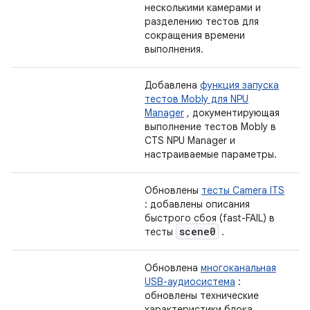
несколькими камерами и
разделению тестов для
сокращения времени
выполнения.
Добавлена
​​функция запуска
тестов Mobly для NPU
Manager
, документирующая
выполнение тестов Mobly в
CTS NPU Manager и
настраиваемые параметры.
Обновлены
тесты Camera ITS
: добавлены описания
быстрого сбоя (fast-FAIL) в
scene0
тесты
.
Обновлена
​​многоканальная
USB-аудиосистема
:
обновлены технические
характеристики блока