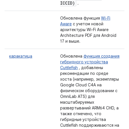
ICCID)
.
Обновлена ​​функция
Wi-Fi
Aware
с учетом новой
архитектуры Wi-Fi Aware
Architecture PDF для Android
17 и выше.
каракатица
Обновлена
​​функция создания
гибридного устройства
Cuttlefish
, добавлены
рекомендации по среде
хоста (например, экземпляры
Google Cloud C4A на
физическом оборудовании с
OmniLab ATS) для
масштабируемых
развертываний ARM64 CHD, а
также отмечено, что
гибридные устройства
Cuttlefish поддерживаются на