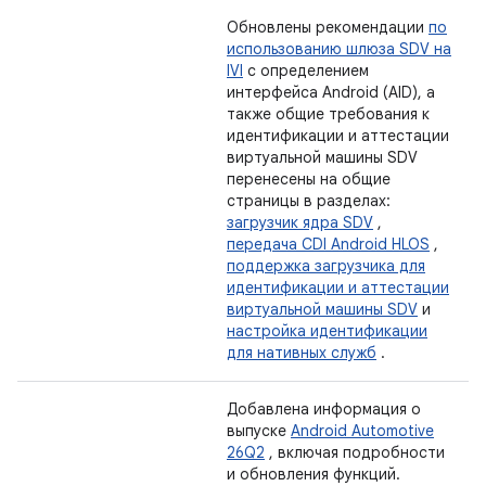
Обновлены рекомендации
по
использованию шлюза SDV на
IVI
с определением
интерфейса Android (AID), а
также общие требования к
идентификации и аттестации
виртуальной машины SDV
перенесены на общие
страницы в разделах:
загрузчик ядра SDV
,
передача CDI Android HLOS
,
поддержка загрузчика для
идентификации и аттестации
виртуальной машины SDV
и
настройка идентификации
для нативных служб
.
Добавлена ​​информация о
выпуске
Android Automotive
26Q2
, включая подробности
и обновления функций.