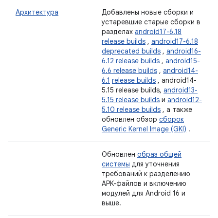
Архитектура
Добавлены новые сборки и
устаревшие старые сборки в
разделах
android17-6.18
release builds
,
android17-6.18
deprecated builds
,
android16-
6.12 release builds
,
android15-
6.6 release builds
,
android14-
6.1
release builds
, android14-
5.15 release builds,
android13-
5.15 release builds
и
android12-
5.10 release builds
, а также
обновлен обзор
сборок
Generic Kernel Image (GKI)
.
Обновлен
образ общей
системы
для уточнения
требований к разделению
APK-файлов и включению
модулей для Android 16 и
выше.