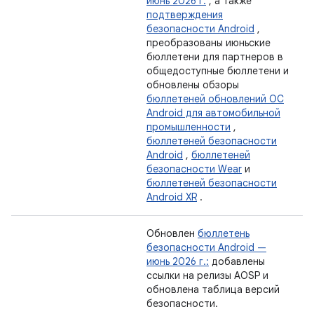
июнь 2026 г.
, а также
подтверждения
безопасности Android
,
преобразованы июньские
бюллетени для партнеров в
общедоступные бюллетени и
обновлены обзоры
бюллетеней обновлений ОС
Android для автомобильной
промышленности
,
бюллетеней безопасности
Android
,
бюллетеней
безопасности Wear
и
бюллетеней безопасности
Android XR
.
Обновлен
бюллетень
безопасности Android —
июнь 2026 г.:
добавлены
ссылки на релизы AOSP и
обновлена ​​таблица версий
безопасности.