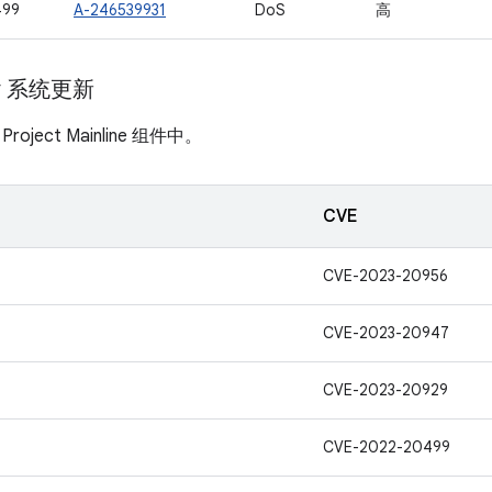
499
A-246539931
DoS
高
ay 系统更新
ject Mainline 组件中。
CVE
CVE-2023-20956
CVE-2023-20947
CVE-2023-20929
CVE-2022-20499