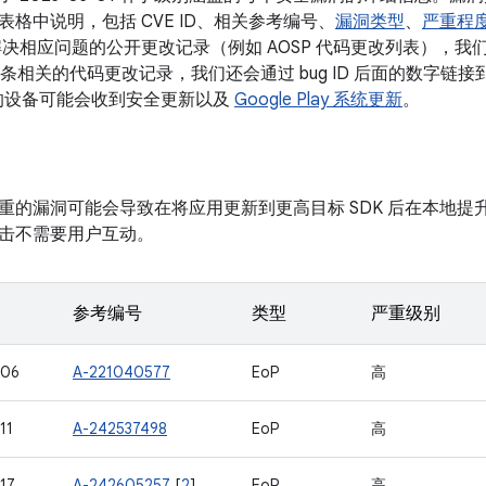
格中说明，包括 CVE ID、相关参考编号、
漏洞类型
、
严重程
决相应问题的公开更改记录（例如 AOSP 代码更改列表），我们会将
有多条相关的代码更改记录，我们还会通过 bug ID 后面的数字链接到
本的设备可能会收到安全更新以及
Google Play 系统更新
。
重的漏洞可能会导致在将应用更新到更高目标 SDK 后在本地提
击不需要用户互动。
参考编号
类型
严重级别
906
A-221040577
EoP
高
11
A-242537498
EoP
高
17
A-242605257
[
2
]
EoP
高