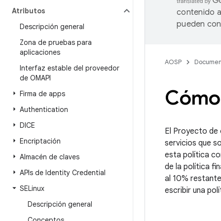
Atributos
contenido a
pueden cont
Descripción general
Zona de pruebas para
aplicaciones
AOSP
Documen
Interfaz estable del proveedor
de OMAPI
Cómo e
Firma de apps
Authentication
DICE
El Proyecto de 
Encriptación
servicios que s
esta política c
Almacén de claves
de la política f
APIs de Identity Credential
al 10% restante
SELinux
escribir una pol
Descripción general
Conceptos