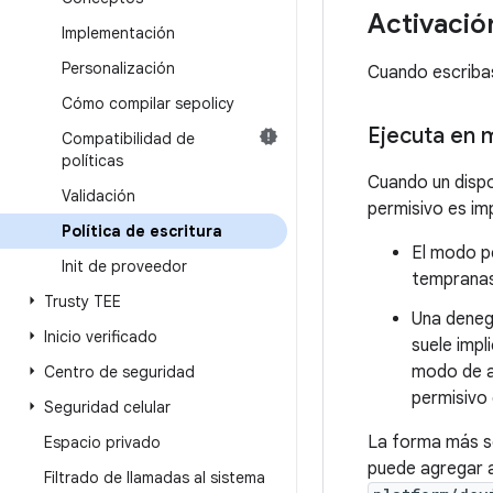
Activación
Implementación
Personalización
Cuando escribas 
Cómo compilar sepolicy
Ejecuta en 
Compatibilidad de
políticas
Cuando un dispo
Validación
permisivo es im
Política de escritura
El modo pe
Init de proveedor
tempranas 
Trusty TEE
Una deneg
Inicio verificado
suele impl
modo de ap
Centro de seguridad
permisivo 
Seguridad celular
La forma más se
Espacio privado
puede agregar 
Filtrado de llamadas al sistema