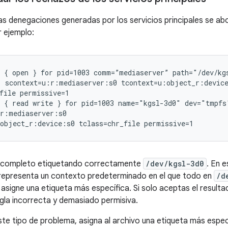
 las denegaciones generadas por los servicios principales se a
r ejemplo:
 { open } for pid=1003 comm=”mediaserver” path="/dev/kgs
 scontext=u:r:mediaserver:s0 tcontext=u:object_r:device
file permissive=1

 { read write } for pid=1003 name="kgsl-3d0" dev="tmpfs"
r:mediaserver:s0

r completo etiquetando correctamente
/dev/kgsl-3d0
. En 
 representa un contexto predeterminado en el que todo en
/d
asigne una etiqueta más específica. Si solo aceptas el result
gla incorrecta y demasiado permisiva.
ste tipo de problema, asigna al archivo una etiqueta más espec