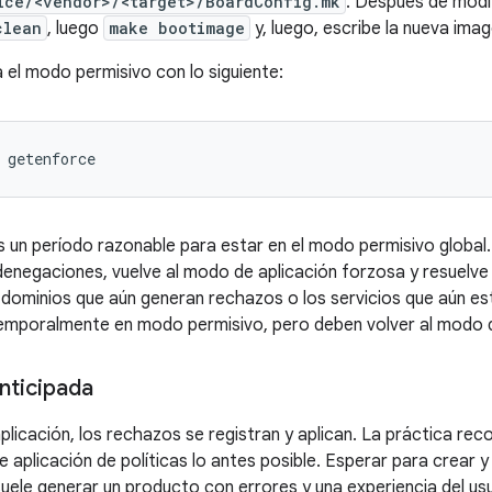
ice/<vendor>/<target>/BoardConfig.mk
. Después de modif
clean
, luego
make bootimage
y, luego, escribe la nueva ima
 el modo permisivo con lo siguiente:
un período razonable para estar en el modo permisivo global
denegaciones, vuelve al modo de aplicación forzosa y resuelve
dominios que aún generan rechazos o los servicios que aún est
mporalmente en modo permisivo, pero deben volver al modo de
nticipada
plicación, los rechazos se registran y aplican. La práctica re
aplicación de políticas lo antes posible. Esperar para crear y 
 suele generar un producto con errores y una experiencia del u