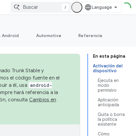
/
s Android
Automotive
Referencia
En esta página
Activación del
mado Trunk Stable y
dispositivo
emos el código fuente en el
Ejecuta en
uir a él, usa
android-
modo
permisivo
empre hará referencia a la
ión, consulta
Cambios en
Aplicación
anticipada
Quita o borra
la política
existente
Cómo