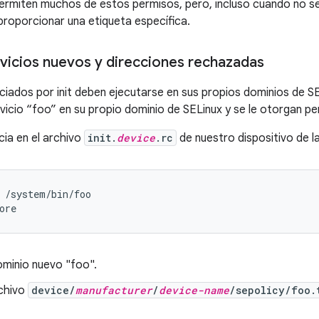
ermiten muchos de estos permisos, pero, incluso cuando no se
roporcionar una etiqueta específica.
rvicios nuevos y direcciones rechazadas
iciados por init deben ejecutarse en sus propios dominios de SE
rvicio “foo” en su propio dominio de SELinux y se le otorgan pe
icia en el archivo
init.
device
.rc
de nuestro dispositivo de l
 /system/bin/foo

ominio nuevo "foo".
rchivo
device/
manufacturer
/
device-name
/sepolicy/foo.