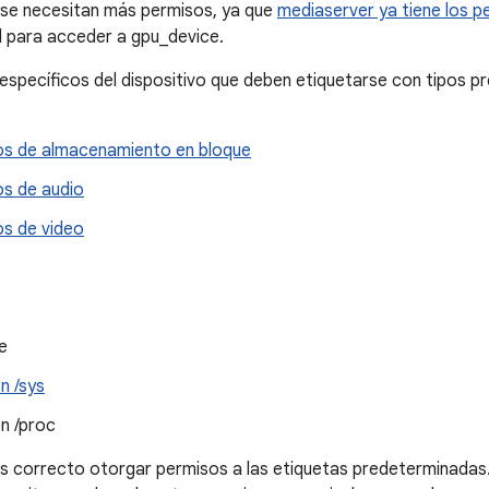
 se necesitan más permisos, ya que
mediaserver ya tiene los p
al para acceder a gpu_device.
específicos del dispositivo que deben etiquetarse con tipos pre
vos de almacenamiento en bloque
os de audio
os de video
e
n /sys
n /proc
es correcto otorgar permisos a las etiquetas predeterminadas