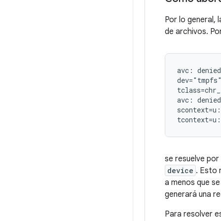
Por lo general,
de archivos. Po
avc: denied
dev="tmpfs"
tclass=chr_
avc: denied
scontext=u:
se resuelve po
device
. Esto
a menos que se 
generará una re
Para resolver e