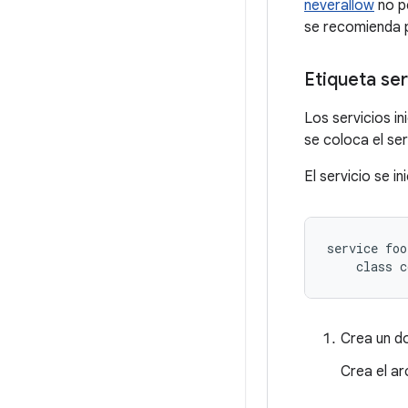
neverallow
no p
se recomienda p
Etiqueta se
Los servicios in
se coloca el se
El servicio se in
service foo
Crea un d
Crea el a