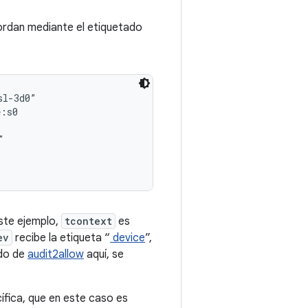
bordan mediante el etiquetado
l-3d0”

:s0



este ejemplo,
tcontext
es
ev
recibe la etiqueta “
device
”,
ado de
audit2allow
aquí, se
ífica, que en este caso es