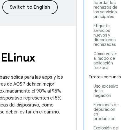
abordar los
rechazos de
los servicios
principales
Etiqueta
servicios
nuevos y
direcciones
rechazadas
SELinux
Cómo volver
al modo de
aplicación
forzosa
ase sólida para las apps y los
Errores comunes
ores de AOSP definen mejor
Uso excesivo
aproximadamente el 90% al 95%
de la
negación
l dispositivo representen el 5%
icas del dispositivo, cómo
Funciones de
depuración
e se deben evitar en el camino.
en
producción
Explosión del