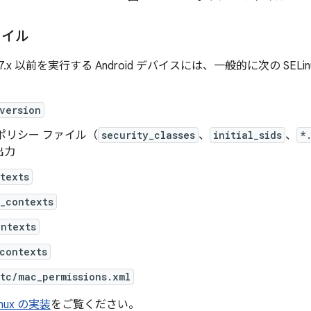
ファイル
.x 以前を実行する Android デバイスには、一般的に次の SEL
version
cy: ポリシー ファイル（
security_classes
、
initial_sids
、
*
出力
texts
_contexts
ontexts
contexts
tc/mac_permissions.xml
inux の実装
をご覧ください。