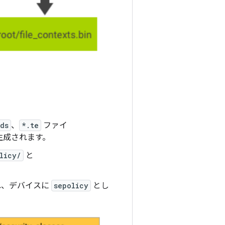
ids
、
*.te
ファイ
生成されます。
licy/
と
われ、デバイスに
sepolicy
とし