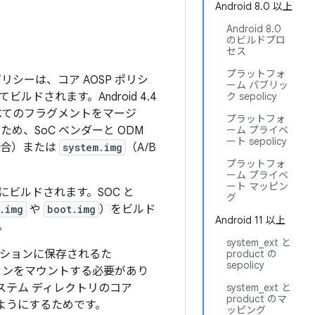
Android 8.0 以上
Android 8.0
のビルドプロ
セス
プラットフォ
ポリシーは、コア AOSP ポリシ
ーム パブリッ
されます。Android 4.4
ク sepolicy
y のすべてのフラグメントをマージ
プラットフォ
、SoC ベンダーと ODM
ーム プライベ
ート sepolicy
の場合）または
system.img
（A/B
プラットフォ
ーム プライベ
ート マッピン
々にビルドされます。SOC と
グ
.img
や
boot.img
）をビルド
Android 11 以上
。
system_ext と
ションに保存されるた
product の
sepolicy
ョンをマウントする必要があり
システム ディレクトリのコア
system_ext と
product のマ
るようにするためです。
ッピング