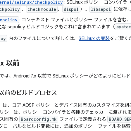
ernal/selinux/checkpolicy
: SELinux ポリシー コンパイ
ckpolicy
、
checkmodule
、
dispol
）。
libsepol
に依存
epolicy
: コンテキスト ファイルとポリシー ファイルを含む、コアの 
な sepolicy ビルドロジックもこれに含まれています（
syste
icy
内のファイルについて詳しくは、
SELinux の実装
をご覧く
.
x 以前
は、Android 7.x 以前で SELinux ポリシーがどのよう
 以前のビルドプロセス
ポリシーは、コア AOSP ポリシーとデバイス固有のカスタマイズ
リシーは、ポリシー コンパイラと各種のチェッカーに渡され
イス固有の
Boardconfig.mk
ファイルで定義される
BOARD_SE
グローバルなビルド変数には、追加のポリシー ファイルを検