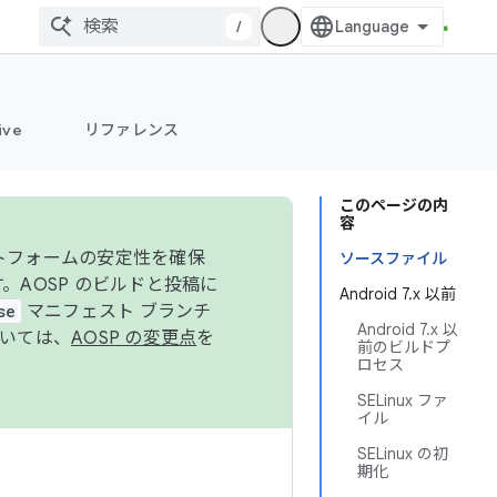
/
ive
リファレンス
このページの内
容
ットフォームの安定性を確保
ソースファイル
す。AOSP のビルドと投稿に
Android 7.x 以前
se
マニフェスト ブランチ
Android 7.x 以
ついては、
AOSP の変更点
を
前のビルドプ
ロセス
SELinux ファ
イル
SELinux の初
期化