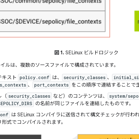
図 1.
SELinux ビルドロジック
イルは、複数のソースファイルで構成されています。
テキスト
policy.conf
は、
security_classes
、
initial_s
s_contexts
、
port_contexts
をこの順序で連結することで
ル（
security_classes
など）のコンテンツは、
system/sepo
SEPOLICY_DIRS
の名前が同じファイルを連結したものです。
conf
は SELinux コンパイラに送信されて構文チェックが行
リ形式でコンパイルされます。